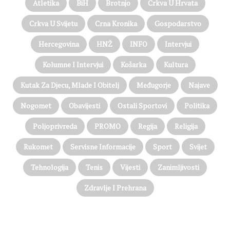
Atletika
BiH
Brotnjo
Crkva U Hrvata
Crkva U Svijetu
Crna Kronika
Gospodarstvo
Hercegovina
HNŽ
INFO
Intervjui
Kolumne I Intervjui
Košarka
Kultura
Kutak Za Djecu, Mlade I Obitelj
Međugorje
Najave
Nogomet
Obavijesti
Ostali Sportovi
Politika
Poljoprivreda
PROMO
Regija
Religija
Rukomet
Servisne Informacije
Sport
Svijet
Tehnologija
Tenis
Vijesti
Zanimljivosti
Zdravlje I Prehrana
@on Twitter