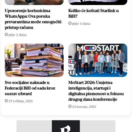
Upozorenje korisnicima
Koliko će koštati Starlink u
WhatsAppa: Ova poruka
BiH?
prevarantima može omogućiti
prije 4 dana
pristup računu
prije 2 dana
Sve socijalne naknade u
MoStart 2026: Umjetna
Federaciji BiH od sada kroz
inteligencija, startupi i
sustav eAward
digitalna pismenost u fokusu
drugog dana konferencije
29 svibnja, 2026
24 travnja, 2026