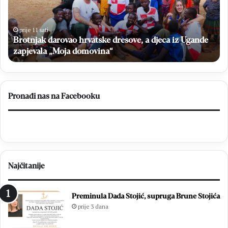
misu
37.
Mladifesta
prije 13 sati
e
na
Fra Zvonimir Pavičić predslavio završnu misu 37.
Križevcu
Mladifesta na Križevcu
Pronađi nas na Facebooku
Najčitanije
Preminula Dada Stojić, supruga Brune Stojića
prije 3 dana