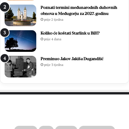
Poznati termini međunarodnih duhovnih
obnova u Međugorju za 2027. godinu
prije 2 tjedna
Koliko će koštati Starlink u BiH?
prije 4 dana
Preminuo Jakov Jakiša Dugandžić
prije 3 tjedna
PROČITAJTE JOŠ…