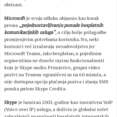
obrisani.
Microsoft
je svoju odluku objasnio kao korak
prema
„pojednostavljivanju ponude besplatnih
komunikacijskih usluga“
, u cilju bolje prilagodbe
promjenjivim potrebama korisnika. No, neki
korisnici već izražavaju nezadovoljstvo jer
Microsoft Teams, iako besplatan, u pojedinim
segmentima ne doseže razinu funkcionalnosti
koju je Skype nudio. Primjerice, grupni video
pozivi na Teamsu ograničeni su na 60 minuta, a
nije dostupna opcija plaćanja poziva i slanja SMS
poruka putem Skype Credita.
Skype
je lansiran 2003. godine kao inovativna VoIP
(Voice over IP) usluga, a doživio je globalni uzlet
zahvaljujući mogućnosti besplatnih internetskih