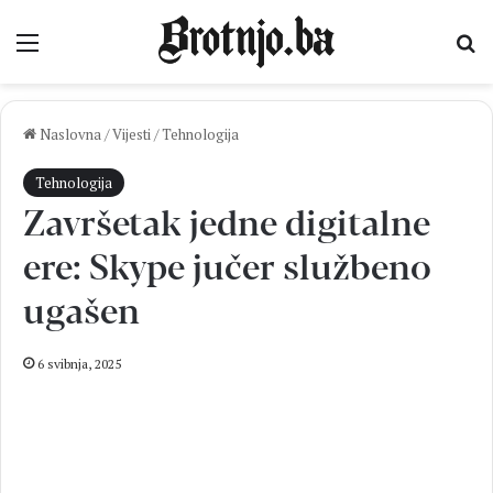
Izbornik
Pr
Naslovna
/
Vijesti
/
Tehnologija
Tehnologija
Završetak jedne digitalne
ere: Skype jučer službeno
ugašen
6 svibnja, 2025