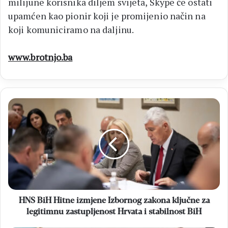
milijune korisnika diljem svijeta, Skype će ostati
upamćen kao pionir koji je promijenio način na
koji komuniciramo na daljinu.
www.brotnjo.ba
HNS
BiH
Hitne
izmjene
Izbornog
zakona
ključne
za
legitimnu
zastupljenost
HNS BiH Hitne izmjene Izbornog zakona ključne za
Hrvata
legitimnu zastupljenost Hrvata i stabilnost BiH
i