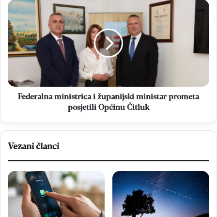
stabilnost
Federalna
BiH
ministrica
i
županijski
ministar
prometa
posjetili
Općinu
Čitluk
Federalna ministrica i županijski ministar prometa
posjetili Općinu Čitluk
Vezani članci