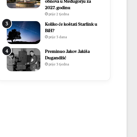
obnova u Međugorju za
2027. godinu
prije 2 tjedna
Koliko će koštati Starlink u
BiH?
prije 3 dana
Preminuo Jakov Jakiša
Dugandžić
prije 3 tjedna