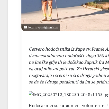
a
BiH
otvorila
put
prema
miru
Foto: hrvatskiglasnik.ba
Četvero hodočasnika iz župe sv. Franje A
dvanaestodnevno hodočašće dugo 360 kilo
na Breške gdje ih je dočekao župnik fra Ma
za ovaj milosni pothvat. Za
Hrvatski glas
razgovaraju i sretni su što drugu godinu z
se da će i druge potaknuti da im se pridru
Hodočasnici su suradnici i volonteri n