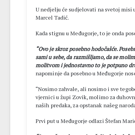
U nedjelju će sudjelovati na svetoj misi
Marcel Tadić.
Kada stignu u Međugorje, to je onda pose
“Ovo je skroz posebno hodočašće. Posebn
sami u sebe, da razmišljamo, da se molim
molitvom i jednostavno to je potpuno dr
napominje da posebno u Međugorje nose 
“Nosimo zahvale, ali nosimo i sve tegobe
vjernici u župi Zovik, molimo za duhovn
naših predaka, za opstanak našeg naroda
Prvi put u Međugorje odlazi Štefan Mari