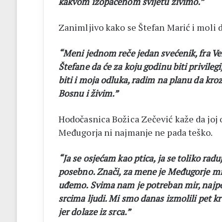
kakvom izopačenom svijetu živimo.”
Zanimljivo kako se Štefan Marić i moli d
“Meni jednom reče jedan svećenik, fra Vel
Štefane da će za koju godinu biti privilegi
biti i moja odluka, radim na planu da kr
Bosnu i živim.”
Hodočasnica Božica Zečević kaže da joj
Međugorja ni najmanje ne pada teško.
“Ja se osjećam kao ptica, ja se toliko ra
posebno. Znači, za mene je Međugorje mir,
uđemo. Svima nam je potreban mir, najpotr
srcima ljudi. Mi smo danas izmolili pet kr
jer dolaze iz srca.”