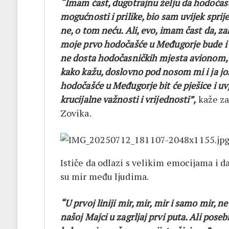
“Imam čast, dugotrajnu želju da hodočast
mogućnosti i prilike, bio sam uvijek spr
ne, o tom neću. Ali, evo, imam čast da, za
moje prvo hodočašće u Međugorje bude i t
ne dosta hodočasničkih mjesta avionom, a
kako kažu, doslovno pod nosom mi i ja j
hodočašće u Međugorje bit će pješice i uvj
krucijalne važnosti i vrijednosti”,
kaže z
Zovika.
Ističe da odlazi s velikim emocijama i 
su mir među ljudima.
“U prvoj liniji mir, mir, mir i samo mir, 
našoj Majci u zagrljaj prvi puta. Ali pose