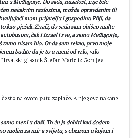
im u Međugorje. Do sada, nažalost, nije bilo
iječen nekakvim razlozima, možda opravdanim ili
hvaljujući mom prijatelju i gospodinu Pilji, da
o kao pješak. Znači, do sada sam obišao malte
utobusom, čak i Izrael i sve, a samo Međugorje,
oš tamo nisam bio. Onda sam rekao, prvo moje
ereni budite da je to u meni od vrlo, vrlo
a
Hrvatski glasnik
Štefan Marić iz Gornjeg
da često na ovom putu zaplače. A njegove nakane
ne samo meni u duši. To ću ja dobiti kad dođem
bno molim za mir u svijetu, s obzirom u kojem i