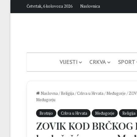
Četvrtak, 6 kolovoza 2026
Naslovnica
VIJESTI
CRKVA
SPORT
Naslovna
/
Religija
/
Crkva u Hrvata
/
Međugorje
/
ZOV
Međugorju
Brotnjo
Crkva u Hrvata
Međugorje
Religija
ZOVIK KOD BRČKOG Ho