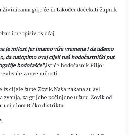
 u Živinicama gdje će ih također dočekati župnik
ban i neopisiv osjećaj.
a je milost jer imamo više vremena i da uđemo
o, da natopimo ovaj cijeli naš hodočastnički put
ugačije hodočašće”,
ističe hodočasnik Piljo i
zahvale za sve milosti.
 iz cijele župe Zovik. Naša nakana su svi
a zvanja, za grijehe počinjene u župi Zovik od
 u cijelom Brčko distriktu.
ć.