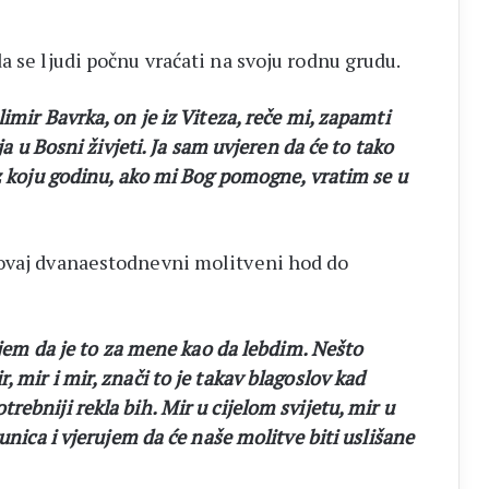
a se ljudi počnu vraćati na svoju rodnu grudu.
imir Bavrka, on je iz Viteza, reče mi, zapamti
ja u Bosni živjeti. Ja sam uvjeren da će to tako
oz koju godinu, ako mi Bog pomogne, vratim se u
 ovaj dvanaestodnevni molitveni hod do
dujem da je to za mene kao da lebdim. Nešto
 mir i mir, znači to je takav blagoslov kad
ebniji rekla bih. Mir u cijelom svijetu, mir u
unica i vjerujem da će naše molitve biti uslišane