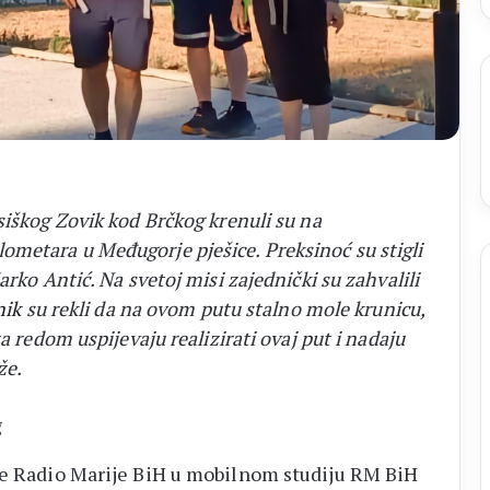
31.
kolovoza
siškog Zovik kod Brčkog krenuli su na
metara u Međugorje pješice. Preksinoć su stigli
rko Antić. Na svetoj misi zajednički su zahvalili
nik
su rekli da na ovom putu stalno mole krunicu,
a redom uspijevaju realizirati ovaj put i nadaju
že.
aše Radio Marije BiH u mobilnom studiju RM BiH