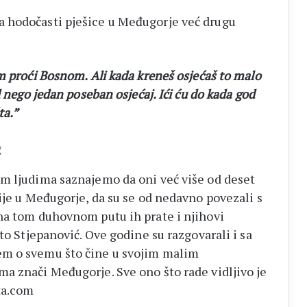
 hodočasti pješice u Međugorje već drugu
m proći Bosnom. Ali kada kreneš osjećaš to malo
d nego jedan poseban osjećaj. Ići ću do kada god
ta.”
m ljudima saznajemo da oni već više od deset
ije u Međugorje, da su se od nedavno povezali s
na tom duhovnom putu ih prate i njihovi
to Stjepanović. Ove godine su razgovarali i sa
em o svemu što čine u svojim malim
a znači Međugorje. Sve ono što rade vidljivo je
ta.com