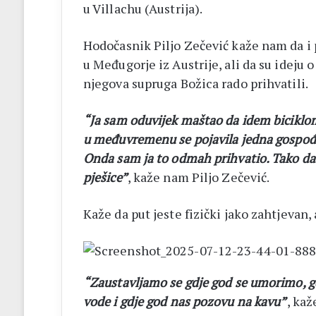
u Villachu (Austrija).
Hodočasnik Piljo Zečević kaže nam da i 
u Međugorje iz Austrije, ali da su ideju 
njegova supruga Božica rado prihvatili.
“Ja sam oduvijek maštao da idem biciklom
u međuvremenu se pojavila jedna gospođa u
Onda sam ja to odmah prihvatio. Tako da
pješice”
, kaže nam Piljo Zečević.
Kaže da put jeste fizički jako zahtjevan,
“Zaustavljamo se gdje god se umorimo, g
vode i gdje god nas pozovu na kavu”
, ka