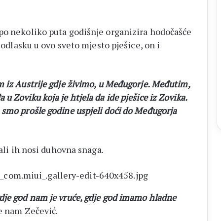
po nekoliko puta godišnje organizira hodočašće
o odlasku u ovo sveto mjesto pješice, on i
 iz Austrije gdje živimo, u Međugorje. Međutim,
 Zoviku koja je htjela da ide pješice iz Zovika.
 smo prošle godine uspjeli doći do Međugorja
 ali ih nosi duhovna snaga.
dje god nam je vruće, gdje god imamo hladne
že nam Zečević.