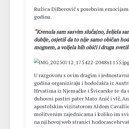
Ružica Dilberović s posebnim emocijama
godinu.
“Krenula sam sasvim slučajno, željela sa
dublje, osjetiš da to nije samo običan ho
mognem, a voljela bih obići i druga svetiš
U razgovoru s ovim dragim i jednostavni
godina organiziraju i hodočašća iz Austr
Hrvatima iz Njemačke i Švicarske te da 
duhovni pastiri pater Mato Anić i vlč. An
apostolskim vizitatorom Aldom Cavalli
molitvenim zajednicama i koliko im svim
na njihovoj web stranici hodocascehrva