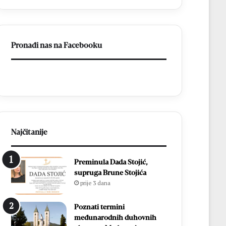
listići
i
elektroničko
brojanje
Pronađi nas na Facebooku
Najčitanije
Preminula Dada Stojić,
supruga Brune Stojića
prije 3 dana
Poznati termini
međunarodnih duhovnih