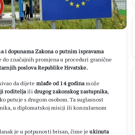
14
biskupa
a i dopunama Zakona o putnim ispravama
e do značajnih promjena u proceduri granične
tarnjih poslova Republike Hrvatske.
sivao da dijete
mlađe od 14 godina
može
ji roditelja
ili
drugog zakonskog zastupnika
,
ako putuje s drugom osobom. Ta suglasnost
nika, u diplomatskoj misiji ili konzularnom
anak je u potpunosti brisan, čime je
ukinuta