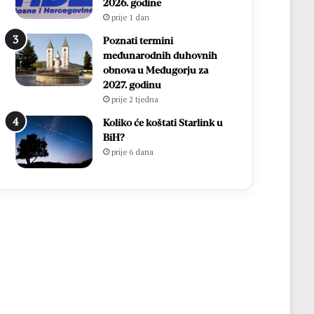
2026. godine
prije 1 dan
Poznati termini
međunarodnih duhovnih
obnova u Međugorju za
2027. godinu
prije 2 tjedna
Koliko će koštati Starlink u
BiH?
prije 6 dana