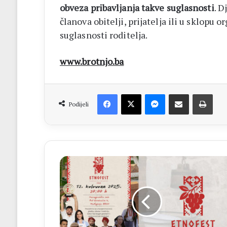
obveza pribavljanja takve suglasnosti
. D
članova obitelji, prijatelja ili u sklopu
suglasnosti roditelja.
www.brotnjo.ba
Facebook
X
Messenger
Dijeli putem Emaila
Print
Podijeli
ETNOFEST
DIDAK
12.
kolovoza
u
Hercegovačkom
selu