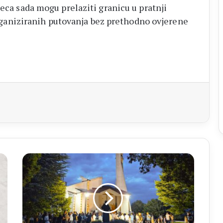
jeca sada mogu prelaziti granicu u pratnji
 organiziranih putovanja bez prethodno ovjerene
aj
CERNO
Otuđen
kip
sv.
Leopolda
Mandića