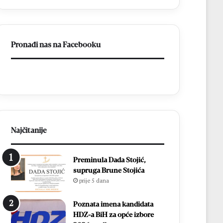
–
Brotnjo
2026.
Pronađi nas na Facebooku
Najčitanije
Preminula Dada Stojić,
supruga Brune Stojića
prije 5 dana
Poznata imena kandidata
HDZ-a BiH za opće izbore