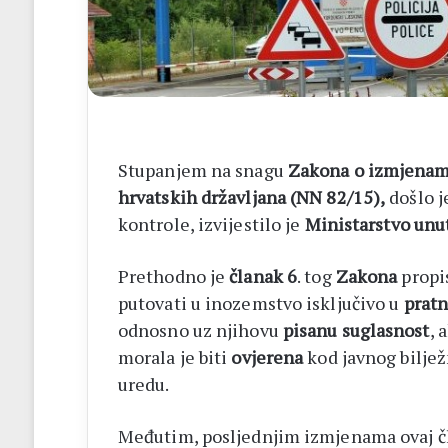
Stupanjem na snagu
Zakona o izmjenam
hrvatskih državljana (NN 82/15),
došlo j
kontrole, izvijestilo je
Ministarstvo unu
Prethodno je
članak 6
. tog
Zakona
propi
putovati u inozemstvo isključivo u
pratn
odnosno uz njihovu
pisanu suglasnost
, 
morala je biti
ovjerena
kod javnog biljež
uredu.
Međutim, posljednjim izmjenama ovaj čl