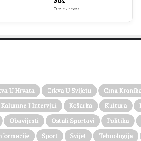
2026.
n
prije 2 tjedna
PROČITAJTE JOŠ…
kva U Hrvata
Crkva U Svijetu
Crna Kronik
Kolumne I Intervjui
Košarka
Kultura
Obavijesti
Ostali Sportovi
Politika
nformacije
Sport
Svijet
Tehnologija