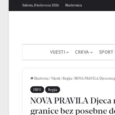
Subota, 8 kolovoza 2026
Naslovnica
VIJESTI
CRKVA
SPORT
Naslovna
/
Vijesti
/
Regija
/
NOVA PRAVILA Djeca mogu p
INFO
Regija
NOVA PRAVILA Djeca 
granice bez posebne do