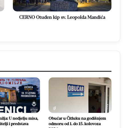
CERNO Otuđen kip sv. Leopolda Mandića
lja: U nedjelju misa,
Obućar u Čitluku na godišnjem
telji i predstava
odmoru od 1. do 15. kolovoza