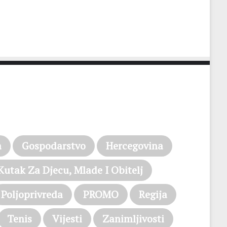
a
Gospodarstvo
Hercegovina
Kutak Za Djecu, Mlade I Obitelj
Poljoprivreda
PROMO
Regija
Tenis
Vijesti
Zanimljivosti