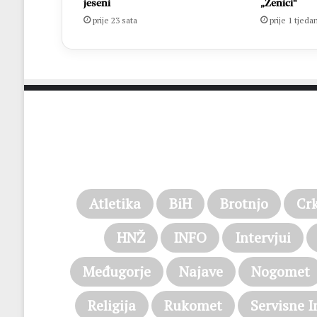
jeseni
„Ženici“
prije 23 sata
prije 1 tjeda
Atletika
BiH
Brotnjo
Cr
HNŽ
INFO
Intervjui
Međugorje
Najave
Nogomet
Religija
Rukomet
Servisne I