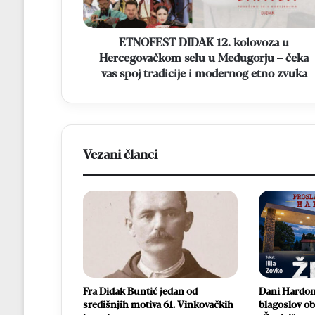
u
Međugorju
–
ETNOFEST DIDAK 12. kolovoza u
čeka
Hercegovačkom selu u Međugorju – čeka
vas
vas spoj tradicije i modernog etno zvuka
spoj
tradicije
i
modernog
etno
Vezani članci
zvuka
Fra Didak Buntić jedan od
Dani Hardomi
središnjih motiva 61. Vinkovačkih
blagoslov obi