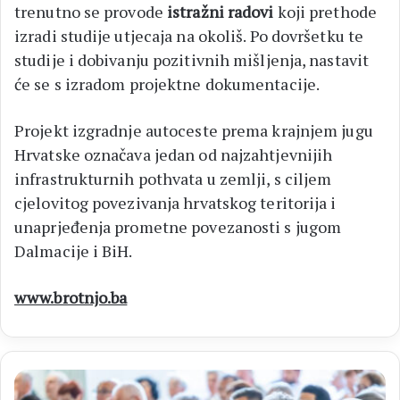
trenutno se provode
istražni radovi
koji prethode
izradi studije utjecaja na okoliš. Po dovršetku te
studije i dobivanju pozitivnih mišljenja, nastavit
će se s izradom projektne dokumentacije.
Projekt izgradnje autoceste prema krajnjem jugu
Hrvatske označava jedan od najzahtjevnijih
infrastrukturnih pothvata u zemlji, s ciljem
cjelovitog povezivanja hrvatskog teritorija i
unaprjeđenja prometne povezanosti s jugom
Dalmacije i BiH.
www.brotnjo.ba
MEĐUGORJE
Devetnica