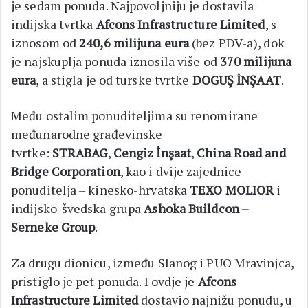
je sedam ponuda. Najpovoljniju je dostavila
indijska tvrtka
Afcons Infrastructure Limited
, s
iznosom od
240,6 milijuna eura
(bez PDV-a), dok
je najskuplja ponuda iznosila više od
370 milijuna
eura
, a stigla je od turske tvrtke
DOGUŞ İNŞAAT
.
Među ostalim ponuditeljima su renomirane
međunarodne građevinske
tvrtke:
STRABAG
,
Cengiz İnşaat
,
China Road and
Bridge Corporation
, kao i dvije zajednice
ponuditelja – kinesko-hrvatska
TEXO MOLIOR
i
indijsko-švedska grupa
Ashoka Buildcon –
Serneke Group
.
Za drugu dionicu, između Slanog i PUO Mravinjca,
pristiglo je pet ponuda. I ovdje je
Afcons
Infrastructure Limited
dostavio najnižu ponudu, u