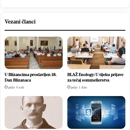
Vezani članci
U Blizancima proslavljen 18.
BLAŽ Enology: U tijeku prijave
Dan Blizanaca
za tečaj sommelierstva
prije 9 sati
prije 1 dan