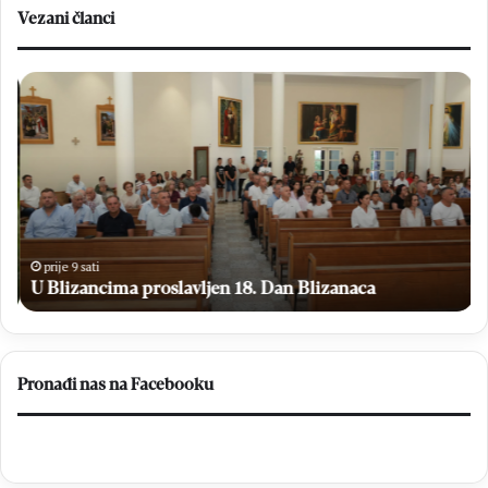
Vezani članci
U
Kr
Blizancima
Gr
proslavljen
i
18.
Do
Dan
Ha
Blizanaca
izb
fin
M
M
prije 9 sati
op
U Blizancima proslavljen 18. Dan Blizanaca
Čit
–
Br
20
Pronađi nas na Facebooku