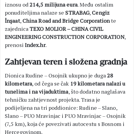
iznosu od
214,5 milijuna eura
. Među ostalim
ponuditeljima nalaze se
STRABAG
,
Cengiz
İnşaat
,
China Road and Bridge Corporation
te
zajednica
TEXO MOLIOR – CHINA CIVIL
ENGINEERING CONSTRUCTION CORPORATION
,
prenosi
Index.hr
.
Zahtjevan teren i složena gradnja
Dionica Rudine – Osojnik ukupno je duga
28
kilometara
, od čega se čak
19 kilometara nalazi u
tunelima i na vijaduktima
, što dodatno naglašava
tehničku zahtjevnost projekta. Trasa je
podijeljena na tri poddionice: Rudine – Slano,
Slano – PUO Mravinjac i PUO Mravinjac – Osojnik
(7,5 km), koja će povezivati autocestu s Bosnom i
Hercegovinom.