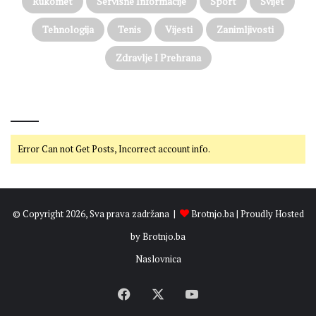
Rukomet
Servisne Informacije
Sport
Svijet
Tehnologija
Tenis
Vijesti
Zanimljivosti
Zdravlje I Prehrana
@on Twitter
Error Can not Get Posts, Incorrect account info.
© Copyright 2026, Sva prava zadržana |
Brotnjo.ba
| Proudly Hosted
by
Brotnjo.ba
Naslovnica
Facebook
X
YouTube