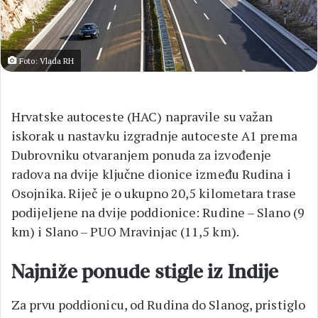
Foto: Vlada RH
Hrvatske autoceste (HAC) napravile su važan
iskorak u nastavku izgradnje autoceste A1 prema
Dubrovniku otvaranjem ponuda za izvođenje
radova na dvije ključne dionice između Rudina i
Osojnika. Riječ je o ukupno 20,5 kilometara trase
podijeljene na dvije poddionice: Rudine – Slano (9
km) i Slano – PUO Mravinjac (11,5 km).
Najniže ponude stigle iz Indije
Za prvu poddionicu, od Rudina do Slanog, pristiglo