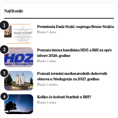
Najčitanije
Preminula Dada Stojić, supruga Brune Stojića
prije 5 dana
Poznata imena kandidata HDZ-a BiH za opće
izbore 2026. godine
prije 2 dana
Poznati termini međunarodnih duhovnih
obnova u Međugorju za 2027. godinu
prije 2 tjedna
Koliko će koštati Starlink u BiH?
prije 6 dana