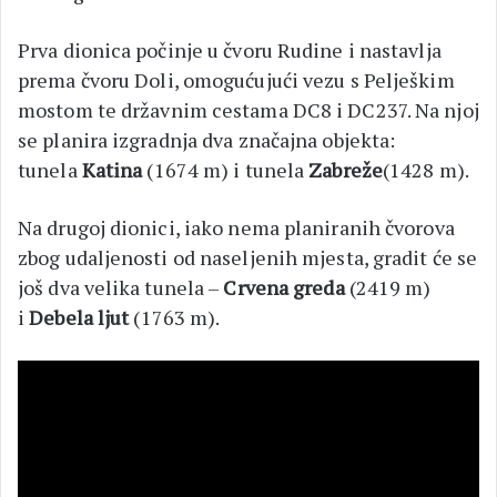
Prva dionica počinje u čvoru Rudine i nastavlja
prema čvoru Doli, omogućujući vezu s Pelješkim
mostom te državnim cestama DC8 i DC237. Na njoj
se planira izgradnja dva značajna objekta:
tunela
Katina
(1674 m) i tunela
Zabreže
(1428 m).
Na drugoj dionici, iako nema planiranih čvorova
zbog udaljenosti od naseljenih mjesta, gradit će se
još dva velika tunela –
Crvena greda
(2419 m)
i
Debela ljut
(1763 m).