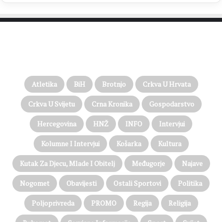
PROČITAJTE JOŠ…
Atletika
BiH
Brotnjo
Crkva U Hrvata
Crkva U Svijetu
Crna Kronika
Gospodarstvo
Hercegovina
HNŽ
INFO
Intervjui
Kolumne I Intervjui
Košarka
Kultura
Kutak Za Djecu, Mlade I Obitelj
Međugorje
Najave
Nogomet
Obavijesti
Ostali Sportovi
Politika
Poljoprivreda
PROMO
Regija
Religija