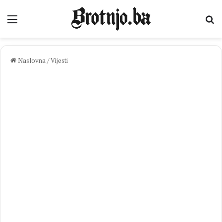
Izbornik
Pr
Naslovna
/
Vijesti