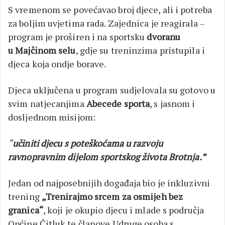
S vremenom se povećavao broj djece, ali i potreba
za boljim uvjetima rada. Zajednica je reagirala –
program je proširen i na sportsku
dvoranu
u
Majčinom selu
, gdje su treninzima pristupila i
djeca koja ondje borave.
Djeca uključena u program sudjelovala su gotovo u
svim natjecanjima
Abecede sporta
, s jasnom i
dosljednom misijom:
“
učiniti djecu s poteškoćama u razvoju
ravnopravnim dijelom sportskog života Brotnja.”
Jedan od najposebnijih događaja bio je inkluzivni
trening
„Trenirajmo srcem za osmijeh bez
granica“
, koji je okupio djecu i mlade s područja
Općine Čitluk te članove Udruge osoba s