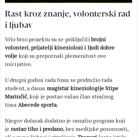
Rast kroz znanje, volonterski rad
i ljubav
Vrlo brzo projektu su se priključili
brojni
volonteri
,
prijatelji kineziolozi i ljudi dobre
volje
koji su prepoznali plemenitost ove
inicijative.
U drugoj godini rada timu se pridružio tada
student, a danas
magistar kineziologije Stipe
Marinčić
, koji je postao važan član stručnog
tima
Abecede sporta
.
Njegov dolazak dodatno je osnažio program koji
je
rastao tiho i predano
, bez medijske pozornosti,
ali s puno ljubavi i strpljenja.
Treneri
često ističu