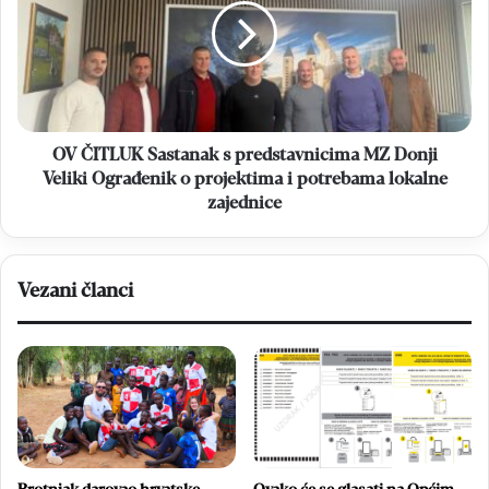
s
predstavnicima
MZ
Donji
Veliki
Ograđenik
o
OV ČITLUK Sastanak s predstavnicima MZ Donji
projektima
Veliki Ograđenik o projektima i potrebama lokalne
i
zajednice
potrebama
lokalne
zajednice
Vezani članci