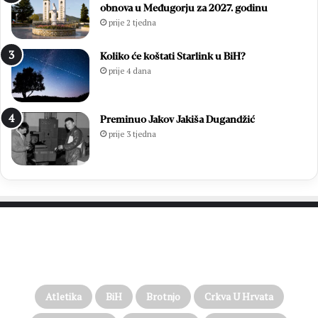
obnova u Međugorju za 2027. godinu
prije 2 tjedna
Koliko će koštati Starlink u BiH?
prije 4 dana
Preminuo Jakov Jakiša Dugandžić
prije 3 tjedna
PROČITAJTE JOŠ…
Atletika
BiH
Brotnjo
Crkva U Hrvata