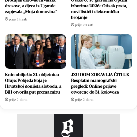
Brotnjak darovao hrvatske
Ovako će se glasati na Općim
dresove, a djeca iz Ugande
izborima 2026.: Otisak prsta,
zapjevala „Moja domovina“
novi listići i elektroničko
brojanje
prije 14 sati
prije 20 sati
Knin obilježio 31. obljetnicu
JZU DOM ZDRAVLJA ČITLUK
Oluje: Pobjeda koja je
Besplatni mamografski
Hrvatskoj donijela slobodu, a
pregledi: Online prijave
BiH otvorila put prema miru
otvorene do 31. kolovoza
prije 2 dana
prije 2 dana