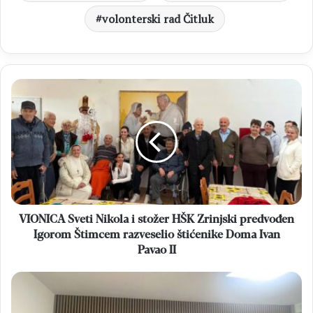
volonterski rad Čitluk
VIONICA
Sveti
Nikola
i
stožer
HŠK
Zrinjski
predvođen
Igorom
Štimcem
VIONICA Sveti Nikola i stožer HŠK Zrinjski predvođen
razveselio
Igorom Štimcem razveselio štićenike Doma Ivan
štićenike
Pavao II
Doma
Ivan
OV
Pavao
ČITLUK
II
Sastanak