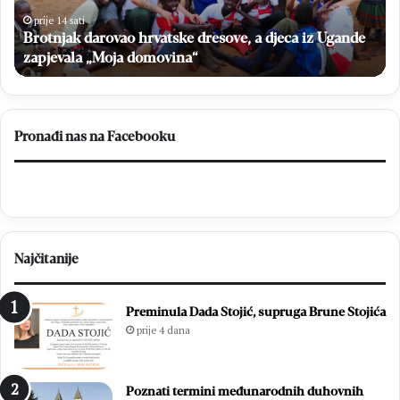
37.
iz
Mladifesta
20
prije 15 sati
na
Fra Zvonimir Pavičić predslavio završnu misu 37.
Ot
Križevcu
prs
Mladifesta na Križevcu
no
list
i
el
Pronađi nas na Facebooku
br
Najčitanije
Preminula Dada Stojić, supruga Brune Stojića
prije 4 dana
Poznati termini međunarodnih duhovnih