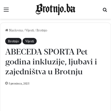
Izbornik
Pr
Naslovna
/
Vijesti
/
Brotnjo
Brotnjo
Vijesti
ABECEDA SPORTA Pet
godina inkluzije, ljubavi i
zajedništva u Brotnju
5 prosinca, 2025