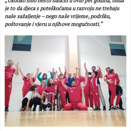
„Ukoliko smo nešto naučili u ovih pet godina, onda
je to da djeca s poteškoćama u razvoju ne trebaju
naše sažaljenje – nego naše vrijeme, podršku,
poštovanje i vjeru u njihove mogućnosti.“