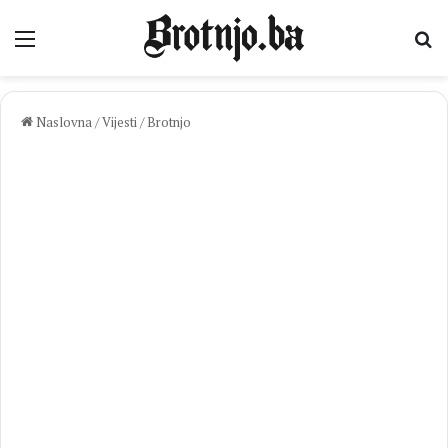
Izbornik
Pr
Naslovna
/
Vijesti
/
Brotnjo