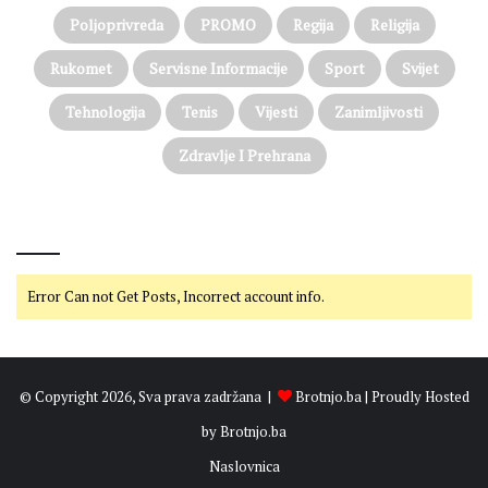
Poljoprivreda
PROMO
Regija
Religija
Rukomet
Servisne Informacije
Sport
Svijet
Tehnologija
Tenis
Vijesti
Zanimljivosti
Zdravlje I Prehrana
@on Twitter
Error Can not Get Posts, Incorrect account info.
© Copyright 2026, Sva prava zadržana |
Brotnjo.ba
| Proudly Hosted
by
Brotnjo.ba
Naslovnica