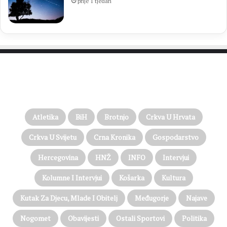
prije 1 tjedan
PROČITAJTE JOŠ…
Atletika
BiH
Brotnjo
Crkva U Hrvata
Crkva U Svijetu
Crna Kronika
Gospodarstvo
Hercegovina
HNŽ
INFO
Intervjui
Kolumne I Intervjui
Košarka
Kultura
Kutak Za Djecu, Mlade I Obitelj
Međugorje
Najave
Nogomet
Obavijesti
Ostali Sportovi
Politika