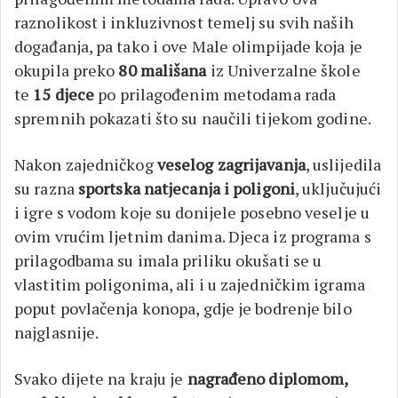
raznolikost i inkluzivnost temelj su svih naših
događanja, pa tako i ove Male olimpijade koja je
okupila preko
80 mališana
iz Univerzalne škole
te
15 djece
po prilagođenim metodama rada
spremnih pokazati što su naučili tijekom godine.
Nakon zajedničkog
veselog zagrijavanja
, uslijedila
su razna
sportska natjecanja i poligoni
, uključujući
i igre s vodom koje su donijele posebno veselje u
ovim vrućim ljetnim danima. Djeca iz programa s
prilagodbama su imala priliku okušati se u
vlastitim poligonima, ali i u zajedničkim igrama
poput povlačenja konopa, gdje je bodrenje bilo
najglasnije.
Svako dijete na kraju je
nagrađeno diplomom,