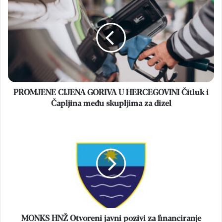
CIJENA
GORIVA
U
HERCEGOVINI
Čitluk
i
Čapljina
među
skupljima
PROMJENE CIJENA GORIVA U HERCEGOVINI Čitluk i
za
Čapljina među skupljima za dizel
dizel
MONKS
HNŽ
Otvoreni
javni
pozivi
za
financiranje
projekata
iz
sporta
MONKS HNŽ Otvoreni javni pozivi za financiranje