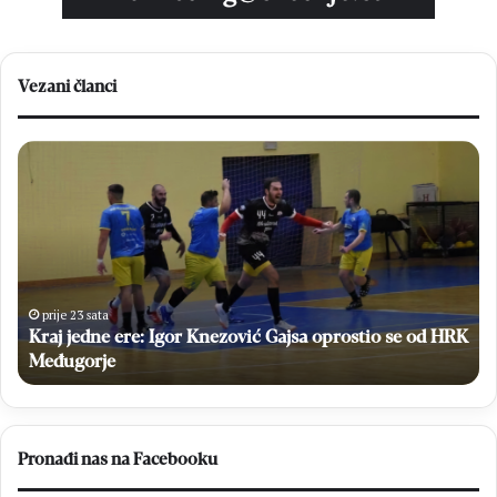
Vezani članci
Kraj
Fr
jedne
Iv
ere:
Sli
Igor
“K
Knezović
po
Gajsa
sv
oprostio
pa
se
u
prije 23 sata
e
od
Kraj jedne ere: Igor Knezović Gajsa oprostio se od HRK
svi
HRK
sta
Međugorje
Međugorje
om
Pronađi nas na Facebooku