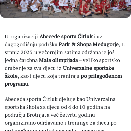
U organizaciji
Abecede sporta Čitluk
i uz
dugogodišnju podršku
Park & Shopa Međugorje
, 1.
srpnja 2025. u večernjim satima održana je još
jedna čarobna
Mala olimpijada
– veliko sportsko
druženje za svu djecu iz
Univerzalne sportske
škole
, kao i djecu koja treniraju
po prilagođenom
programu.
Abeceda sporta Čitluk djeluje kao Univerzalna
sportska škola za djecu od 4 do 10 godina na
području Brotnja, a već četvrtu godinu
organizirano održavamo i treninge za djecu po
prilagođenim metodama rada. Upravo ova