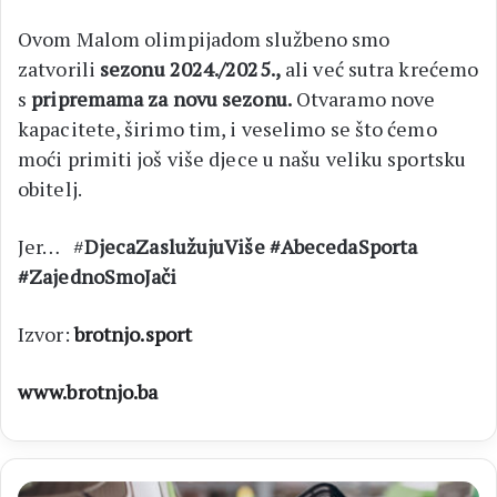
Ovom Malom olimpijadom službeno smo
zatvorili
sezonu 2024./2025.,
ali već sutra krećemo
s
pripremama za novu sezonu.
Otvaramo nove
kapacitete, širimo tim, i veselimo se što ćemo
moći primiti još više djece u našu veliku sportsku
obitelj.
Jer… #
DjecaZaslužujuViše #AbecedaSporta
#ZajednoSmoJači
Izvor:
brotnjo.sport
www.brotnjo.ba
PROMJENE