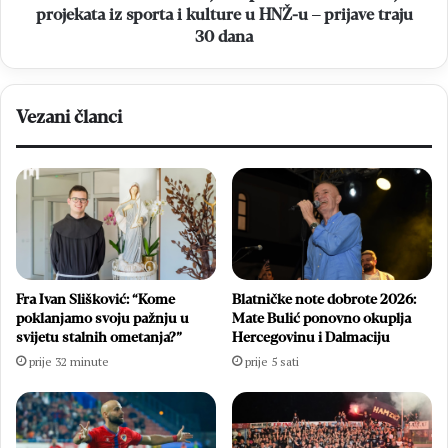
i
projekata iz sporta i kulture u HNŽ-u – prijave traju
kulture
30 dana
u
HNŽ-
u
–
Vezani članci
prijave
traju
30
dana
Fra Ivan Slišković: “Kome
Blatničke note dobrote 2026:
poklanjamo svoju pažnju u
Mate Bulić ponovno okuplja
svijetu stalnih ometanja?”
Hercegovinu i Dalmaciju
prije 32 minute
prije 5 sati