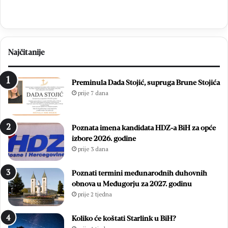
Najčitanije
Preminula Dada Stojić, supruga Brune Stojića
prije 7 dana
Poznata imena kandidata HDZ-a BiH za opće
izbore 2026. godine
prije 3 dana
Poznati termini međunarodnih duhovnih
obnova u Međugorju za 2027. godinu
prije 2 tjedna
Koliko će koštati Starlink u BiH?