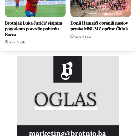
Brotnjak Luka Juričić sjajnim
Donji Hamzići obranili naslov
pogotkom potvrdio pobjedu
prvaka MNL MZ općine Čitluk
Borca
prije 6 sati
prije 5 sati