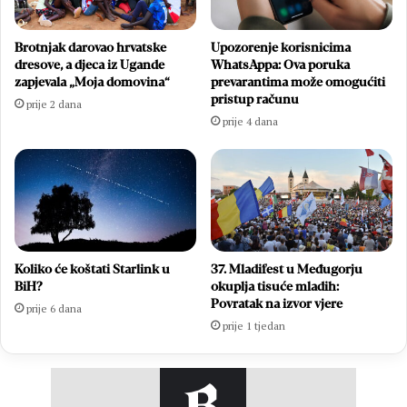
Brotnjak darovao hrvatske
Upozorenje korisnicima
dresove, a djeca iz Ugande
WhatsAppa: Ova poruka
zapjevala „Moja domovina“
prevarantima može omogućiti
pristup računu
prije 2 dana
prije 4 dana
Koliko će koštati Starlink u
37. Mladifest u Međugorju
BiH?
okuplja tisuće mladih:
Povratak na izvor vjere
prije 6 dana
prije 1 tjedan