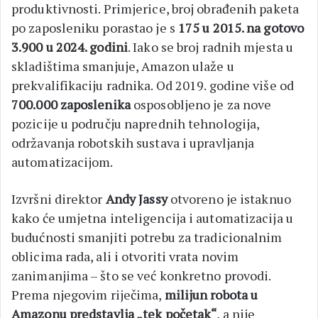
produktivnosti. Primjerice, broj obrađenih paketa
po zaposleniku porastao je s
175 u 2015. na gotovo
3.900 u 2024. godini
. Iako se broj radnih mjesta u
skladištima smanjuje, Amazon ulaže u
prekvalifikaciju radnika. Od 2019. godine više od
700.000 zaposlenika
osposobljeno je za nove
pozicije u području naprednih tehnologija,
održavanja robotskih sustava i upravljanja
automatizacijom.
Izvršni direktor
Andy Jassy
otvoreno je istaknuo
kako će umjetna inteligencija i automatizacija u
budućnosti smanjiti potrebu za tradicionalnim
oblicima rada, ali i otvoriti vrata novim
zanimanjima – što se već konkretno provodi.
Prema njegovim riječima,
milijun robota u
Amazonu predstavlja „tek početak“
, a nije