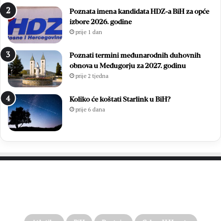
Poznata imena kandidata HDZ-a BiH za opće
izbore 2026. godine
prije 1 dan
Poznati termini međunarodnih duhovnih
obnova u Međugorju za 2027. godinu
prije 2 tjedna
Koliko će koštati Starlink u BiH?
prije 6 dana
PROČITAJTE JOŠ…