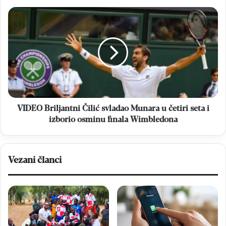
formuli
uzme
VIDEO
rast
Briljantni
plaća
Čilić
svladao
Munara
u
četiri
seta
i
izborio
VIDEO Briljantni Čilić svladao Munara u četiri seta i
osminu
izborio osminu finala Wimbledona
finala
Wimbledona
Vezani članci