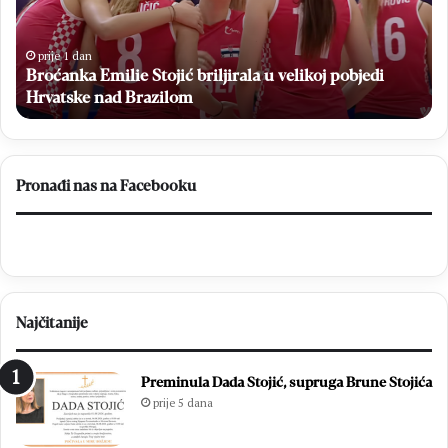
Zvonimir
na
Ćavar
po
ponovno
niz
prije 1 dan
u
Veliki povratak u MNK Brotnjo: Zvonimir Ćavar
poznatom
ponovno u poznatom dresu
dresu
Pronađi nas na Facebooku
Najčitanije
Preminula Dada Stojić, supruga Brune Stojića
prije 5 dana