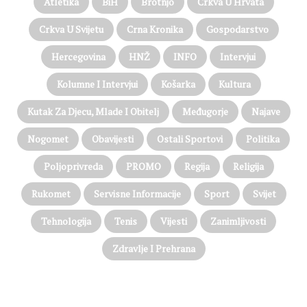
Atletika
BiH
Brotnjo
Crkva U Hrvata
Crkva U Svijetu
Crna Kronika
Gospodarstvo
Hercegovina
HNŽ
INFO
Intervjui
Kolumne I Intervjui
Košarka
Kultura
Kutak Za Djecu, Mlade I Obitelj
Međugorje
Najave
Nogomet
Obavijesti
Ostali Sportovi
Politika
Poljoprivreda
PROMO
Regija
Religija
Rukomet
Servisne Informacije
Sport
Svijet
Tehnologija
Tenis
Vijesti
Zanimljivosti
Zdravlje I Prehrana
@on Twitter