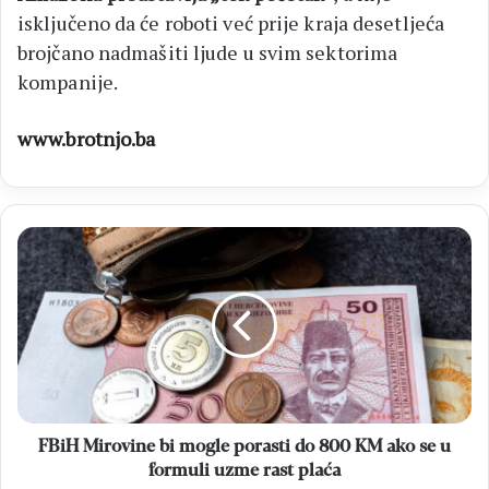
isključeno da će roboti već prije kraja desetljeća
brojčano nadmašiti ljude u svim sektorima
kompanije.
www.brotnjo.ba
FBiH
Mirovine
bi
mogle
porasti
do
800
KM
ako
se
FBiH Mirovine bi mogle porasti do 800 KM ako se u
u
formuli uzme rast plaća