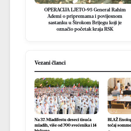
i
povijesnom
OPERACIJA LJETO-95 General Rahim
sastanku
Ademi o pripremama i povijesnom
u
sastanku u Širokom Brijegu koji je
Širokom
označio početak kraja RSK
Brijegu
koji
je
označio
početak
Vezani članci
kraja
RSK
Na 37. Mladifestu deseci tisuća
BLAŽ Enology
mladih, više od 700 svećenika i 14
tečaj somme
biskupa