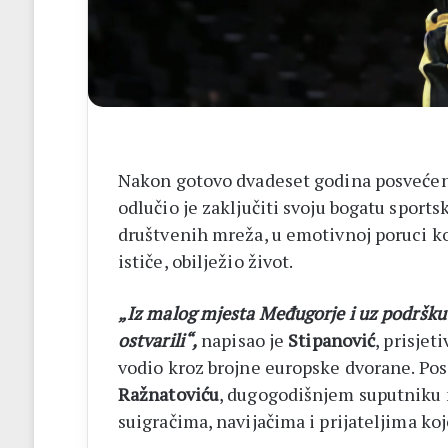
14
biskupa
Nakon gotovo dvadeset godina posvećeno
odlučio je zaključiti svoju bogatu sports
društvenih mreža, u emotivnoj poruci ko
ističe, obilježio život.
„Iz malog mjesta Međugorje i uz podršku s
ostvarili“,
napisao je
Stipanović
, prisjet
vodio kroz brojne europske dvorane. Po
Ražnatoviću
, dugogodišnjem suputniku n
suigračima, navijačima i prijateljima ko