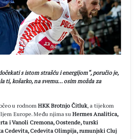
očekati s istom strašću i energijom“, poručio je,
la ti, košarko, na svemu… osim možda za
počeo u rodnom
HKK Brotnjo Čitluk
, a tijekom
diljem Europe. Među njima su
Hermes Analitica,
serta i Vanoli Cremona, Oostende, turski
 Cedevita, Cedevita Olimpija, rumunjski Cluj