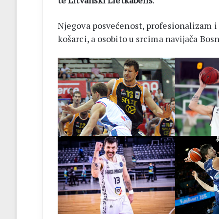
te Litvanski Lietkabelis
.
Njegova posvećenost, profesionalizam i k
košarci, a osobito u srcima navijača Bos