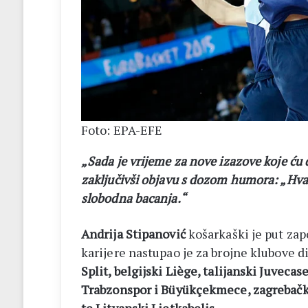
Foto: EPA-EFE
„Sada je vrijeme za nove izazove koje ću d
zaključivši objavu s dozom humora: „Hva
slobodna bacanja.“
Andrija Stipanović
košarkaški je put za
karijere nastupao je za brojne klubove 
Split, belgijski Liège, talijanski Juveca
Trabzonspor i Büyükçekmece, zagrebačka