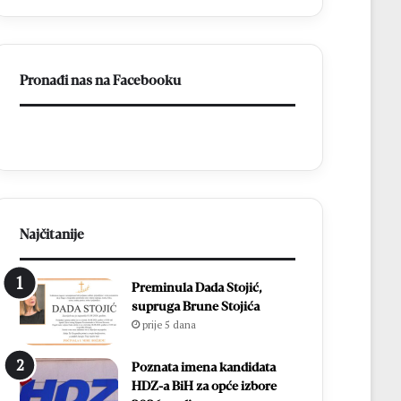
ligu
FBiH
Pronađi nas na Facebooku
Najčitanije
Preminula Dada Stojić,
supruga Brune Stojića
prije 5 dana
Poznata imena kandidata
HDZ-a BiH za opće izbore