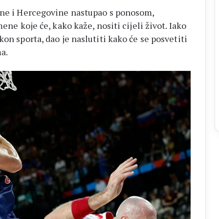
sne i Hercegovine nastupao s ponosom,
ene koje će, kako kaže, nositi cijeli život. Iako
on sporta, dao je naslutiti kako će se posvetiti
a.