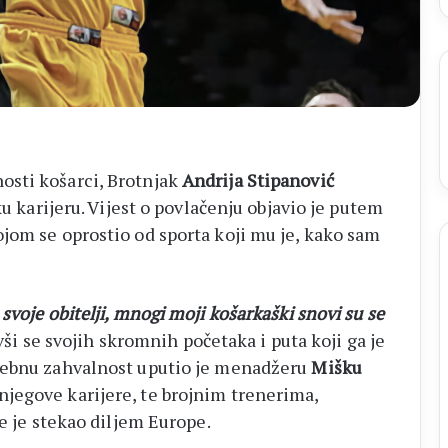
sti košarci, Brotnjak
Andrija Stipanović
ku karijeru. Vijest o povlačenju objavio je putem
jom se oprostio od sporta koji mu je, kako sam
voje obitelji, mnogi moji košarkaški snovi su se
ivši se svojih skromnih početaka i puta koji ga je
sebnu zahvalnost uputio je menadžeru
Mišku
jegove karijere, te brojnim trenerima,
je je stekao diljem Europe.