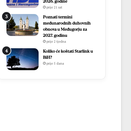
2026. godine
prije 21 sat
Poznati termini
međunarodnih duhovnih
obnova u Međugorju za
2027. godinu
prije 2 tjedna
Koliko će koštati Starlink u
BiH?
prije 5 dana