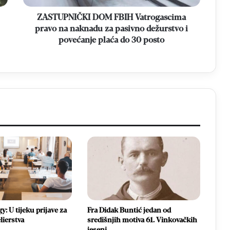
pasivno
dežurstvo
ZASTUPNIČKI DOM FBIH Vatrogascima
i
pravo na naknadu za pasivno dežurstvo i
povećanje
povećanje plaća do 30 posto
plaća
do
30
posto
: U tijeku prijave za
Fra Didak Buntić jedan od
lierstva
središnjih motiva 61. Vinkovačkih
jeseni