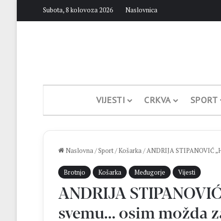
Subota, 8 kolovoza 2026
Naslovnica
VIJESTI
CRKVA
SPORT
Naslovna
/
Sport
/
Košarka
/
ANDRIJA STIPANOVIĆ „Hva
Brotnjo
Košarka
Međugorje
Vijesti
ANDRIJA STIPANOVIĆ „
svemu… osim možda za