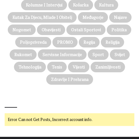
Kolumne I Intervjui
Košarka
Kultura
Kutak Za Djecu, Mlade I Obitelj
Međugorje
Najave
Nogomet
Obavijesti
Ostali Sportovi
Politika
Poljoprivreda
PROMO
Regija
Religija
Rukomet
Servisne Informacije
Sport
Svijet
Tehnologija
Tenis
Vijesti
Zanimljivosti
Zdravlje I Prehrana
@on Twitter
Error Can not Get Posts, Incorrect account info.