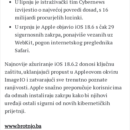
U lipnju je istraživački tim Cybernews
izvijestio o najvećoj povredi dosad, s 16
milijardi procurjelih lozinki.
U srpnju je Apple objavio iOS 18.6 s čak 29
sigurnosnih zakrpa, ponajviše vezanih uz
WebKit, pogon internetskog preglednika
Safari.
Najnovije ažuriranje iOS 18.6.2 donosi ključnu
zaštitu, uklanjajući propust u Appleovom okviru
ImageIO i zatvarajući sve trenutno poznate
ranjivosti. Apple snažno preporučuje korisnicima
da odmah instaliraju zakrpu kako bi njihovi
uređaji ostali sigurni od novih kibernetičkih
prijetnji.
www.brotnjo.ba