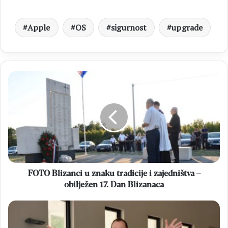
Apple
OS
sigurnost
upgrade
FOTO
Blizanci
u
znaku
tradicije
i
zajedništva
–
obilježen
17.
FOTO Blizanci u znaku tradicije i zajedništva –
Dan
obilježen 17. Dan Blizanaca
Blizanaca
PAOČA
Jubilej
fra