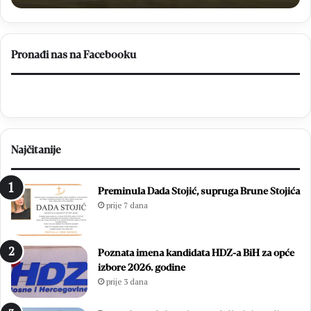
Da
Pronađi nas na Facebooku
Najčitanije
Preminula Dada Stojić, supruga Brune Stojića
prije 7 dana
Poznata imena kandidata HDZ-a BiH za opće
izbore 2026. godine
prije 3 dana