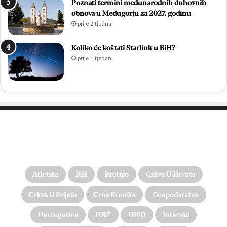
Poznati termini međunarodnih duhovnih
obnova u Međugorju za 2027. godinu
prije 2 tjedna
Koliko će koštati Starlink u BiH?
prije 1 tjedan
PROČITAJTE JOŠ…
Atletika
BiH
Brotnjo
Crkva U Hrvata
Crkva U Svijetu
Crna Kronika
Gospodarstvo
Hercegovina
HNŽ
INFO
Intervjui