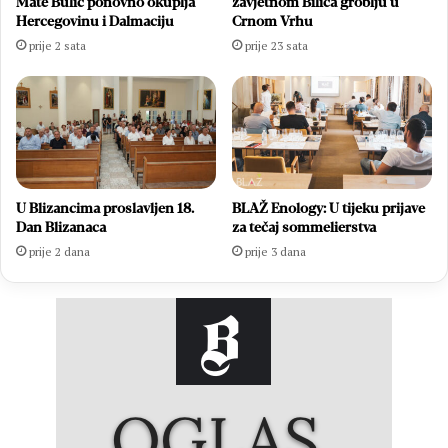
Mate Bulić ponovno okuplja
zavjetnom Bilića groblju u
Hercegovinu i Dalmaciju
Crnom Vrhu
prije 2 sata
prije 23 sata
U Blizancima proslavljen 18.
BLAŽ Enology: U tijeku prijave
Dan Blizanaca
za tečaj sommelierstva
prije 2 dana
prije 3 dana