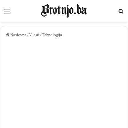
Izbornik
Pr
Naslovna
/
Vijesti
/
Tehnologija