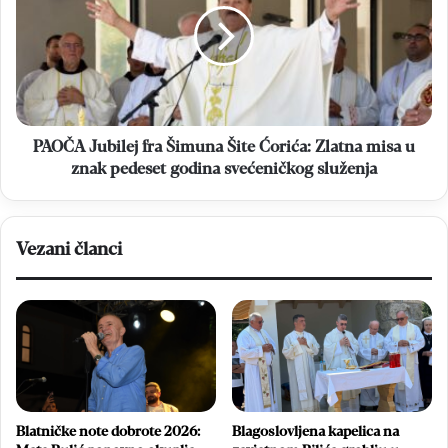
Šimuna
Šite
Ćorića:
Zlatna
misa
u
znak
PAOČA Jubilej fra Šimuna Šite Ćorića: Zlatna misa u
pedeset
znak pedeset godina svećeničkog služenja
godina
svećeničkog
služenja
Vezani članci
Blatničke note dobrote 2026:
Blagoslovljena kapelica na