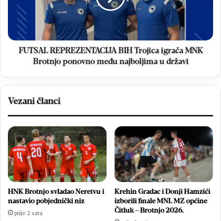
načinu
MNK
života
Brotnjo
ponovno
među
najboljima
FUTSAL REPREZENTACIJA BIH Trojica igrača MNK
u
Brotnjo ponovno među najboljima u državi
državi
Vezani članci
HNK Brotnjo svladao Neretvu i
Krehin Gradac i Donji Hamzići
nastavio pobjednički niz
izborili finale MNL MZ općine
Čitluk – Brotnjo 2026.
prije 2 sata