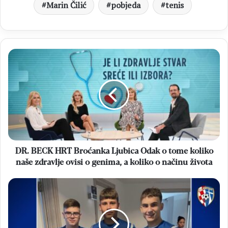
Marin Čilić
pobjeda
tenis
DR.
BECK
HRT
Broćanka
Ljubica
Odak
o
tome
koliko
naše
DR. BECK HRT Broćanka Ljubica Odak o tome koliko
zdravlje
naše zdravlje ovisi o genima, a koliko o načinu života
ovisi
o
FUTSAL
genima,
REPREZENTACIJA
a
BIH
koliko
Trojica
o
igrača