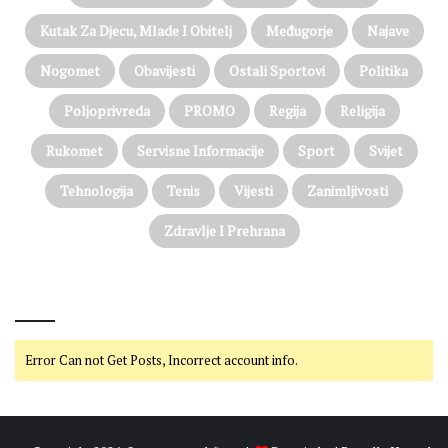
Kutak Za Djecu, Mlade I Obitelj
Međugorje
Najave
Nogomet
Obavijesti
Ostali Sportovi
Politika
Poljoprivreda
PROMO
Regija
Religija
Rukomet
Servisne Informacije
Sport
Svijet
Tehnologija
Tenis
Vijesti
Zanimljivosti
Zdravlje I Prehrana
@on Twitter
Error Can not Get Posts, Incorrect account info.