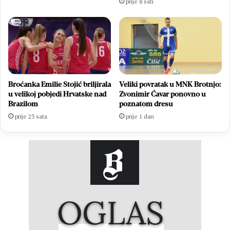
prije 8 sati
Broćanka Emilie Stojić briljirala
Veliki povratak u MNK Brotnjo:
u velikoj pobjedi Hrvatske nad
Zvonimir Ćavar ponovno u
Brazilom
poznatom dresu
prije 23 sata
prije 1 dan