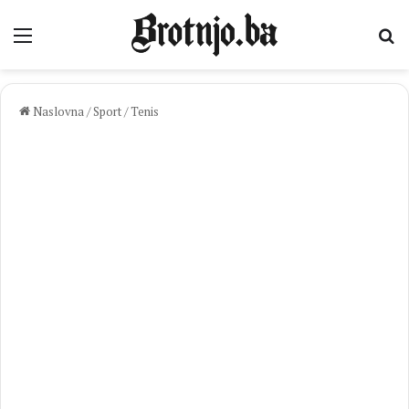
Izbornik
Pr
Naslovna
/
Sport
/
Tenis