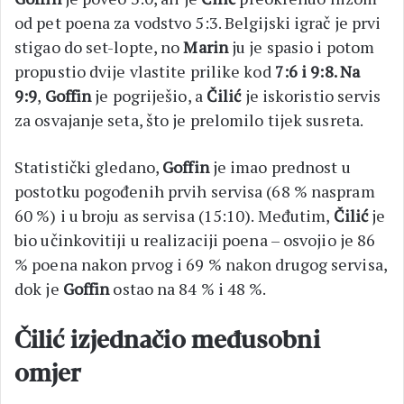
od pet poena za vodstvo 5:3. Belgijski igrač je prvi
stigao do set-lopte, no
Marin
ju je spasio i potom
propustio dvije vlastite prilike kod
7:6 i 9:8. Na
9:9
,
Goffin
je pogriješio, a
Čilić
je iskoristio servis
za osvajanje seta, što je prelomilo tijek susreta.
Statistički gledano,
Goffin
je imao prednost u
postotku pogođenih prvih servisa (68 % naspram
60 %) i u broju as servisa (15:10). Međutim,
Čilić
je
bio učinkovitiji u realizaciji poena – osvojio je 86
% poena nakon prvog i 69 % nakon drugog servisa,
dok je
Goffin
ostao na 84 % i 48 %.
Čilić izjednačio međusobni
omjer