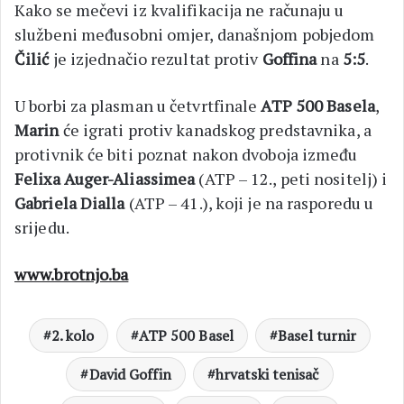
Kako se mečevi iz kvalifikacija ne računaju u
službeni međusobni omjer, današnjom pobjedom
Čilić
je izjednačio rezultat protiv
Goffina
na
5:5
.
U borbi za plasman u četvrtfinale
ATP 500 Basela
,
Marin
će igrati protiv kanadskog predstavnika, a
protivnik će biti poznat nakon dvoboja između
Felixa Auger-Aliassimea
(ATP – 12., peti nositelj) i
Gabriela Dialla
(ATP – 41.), koji je na rasporedu u
srijedu.
www.brotnjo.ba
2. kolo
ATP 500 Basel
Basel turnir
David Goffin
hrvatski tenisač