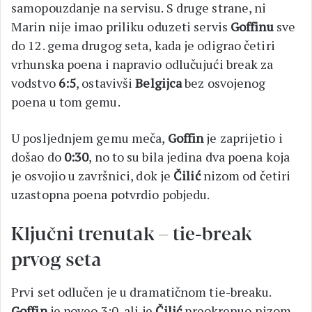
samopouzdanje na servisu. S druge strane, ni
Marin nije imao priliku oduzeti servis
Goffinu
sve
do 12. gema drugog seta, kada je odigrao četiri
vrhunska poena i napravio odlučujući break za
vodstvo
6:5
, ostavivši
Belgijca
bez osvojenog
poena u tom gemu.
U posljednjem gemu meča,
Goffin
je zaprijetio i
došao do
0:30
, no to su bila jedina dva poena koja
je osvojio u završnici, dok je
Čilić
nizom od četiri
uzastopna poena potvrdio pobjedu.
Ključni trenutak – tie-break
prvog seta
Prvi set odlučen je u dramatičnom tie-breaku.
Goffin
je poveo 3:0, ali je
Čilić
preokrenuo nizom