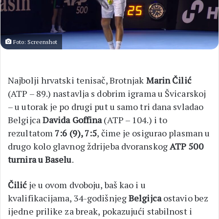
Foto: Screenshot
Najbolji hrvatski tenisač, Brotnjak
Marin Čilić
(ATP – 89.) nastavlja s dobrim igrama u Švicarskoj
– u utorak je po drugi put u samo tri dana svladao
Belgijca
Davida Goffina
(ATP – 104.) i to
rezultatom
7:6 (9), 7:5
, čime je osigurao plasman u
drugo kolo glavnog ždrijeba dvoranskog
ATP 500
turnira u Baselu
.
Čilić
je u ovom dvoboju, baš kao i u
kvalifikacijama, 34-godišnjeg
Belgijca
ostavio bez
ijedne prilike za break, pokazujući stabilnost i