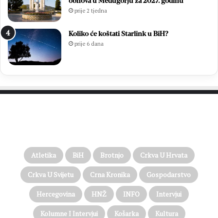
obnova u Međugorju za 2027. godinu
prije 2 tjedna
Koliko će koštati Starlink u BiH?
prije 6 dana
PROČITAJTE JOŠ…
Atletika
BiH
Brotnjo
Crkva U Hrvata
Crkva U Svijetu
Crna Kronika
Gospodarstvo
Hercegovina
HNŽ
INFO
Intervjui
Kolumne I Intervjui
Košarka
Kultura