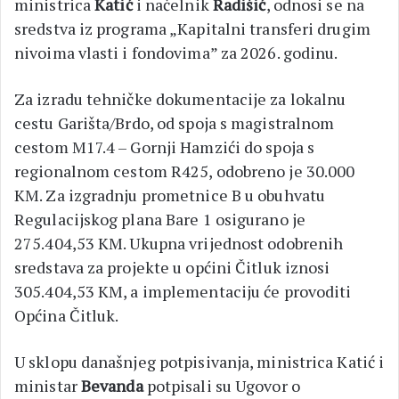
ministrica
Katić
i načelnik
Radišić
, odnosi se na
sredstva iz programa „Kapitalni transferi drugim
nivoima vlasti i fondovima” za 2026. godinu.
Za izradu tehničke dokumentacije za lokalnu
cestu Garišta/Brdo, od spoja s magistralnom
cestom M17.4 – Gornji Hamzići do spoja s
regionalnom cestom R425, odobreno je 30.000
KM. Za izgradnju prometnice B u obuhvatu
Regulacijskog plana Bare 1 osigurano je
275.404,53 KM. Ukupna vrijednost odobrenih
sredstava za projekte u općini Čitluk iznosi
305.404,53 KM, a implementaciju će provoditi
Općina Čitluk.
U sklopu današnjeg potpisivanja, ministrica Katić i
ministar
Bevanda
potpisali su Ugovor o