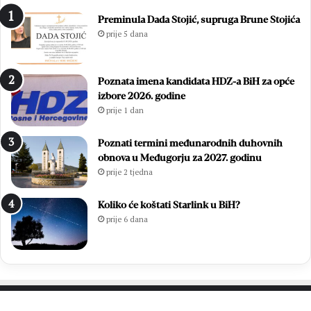
Preminula Dada Stojić, supruga Brune Stojića
prije 5 dana
Poznata imena kandidata HDZ-a BiH za opće
izbore 2026. godine
prije 1 dan
Poznati termini međunarodnih duhovnih
obnova u Međugorju za 2027. godinu
prije 2 tjedna
Koliko će koštati Starlink u BiH?
prije 6 dana