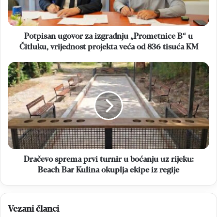
u
Čitluku,
vrijednost
projekta
Potpisan ugovor za izgradnju „Prometnice B“ u
veća
Čitluku, vrijednost projekta veća od 836 tisuća KM
od
836
Dračevo
tisuća
sprema
KM
prvi
turnir
u
boćanju
uz
rijeku:
Beach
Bar
Dračevo sprema prvi turnir u boćanju uz rijeku:
Kulina
Beach Bar Kulina okuplja ekipe iz regije
okuplja
ekipe
iz
Vezani članci
regije