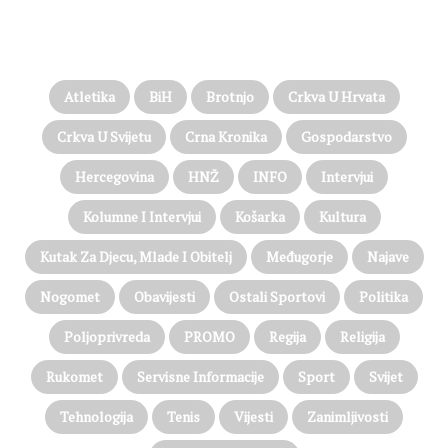
PROČITAJTE JOŠ…
Atletika
BiH
Brotnjo
Crkva U Hrvata
Crkva U Svijetu
Crna Kronika
Gospodarstvo
Hercegovina
HNŽ
INFO
Intervjui
Kolumne I Intervjui
Košarka
Kultura
Kutak Za Djecu, Mlade I Obitelj
Međugorje
Najave
Nogomet
Obavijesti
Ostali Sportovi
Politika
Poljoprivreda
PROMO
Regija
Religija
Rukomet
Servisne Informacije
Sport
Svijet
Tehnologija
Tenis
Vijesti
Zanimljivosti