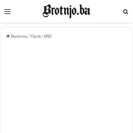
Izbornik
Pr
Naslovna
/
Vijesti
/
HNŽ