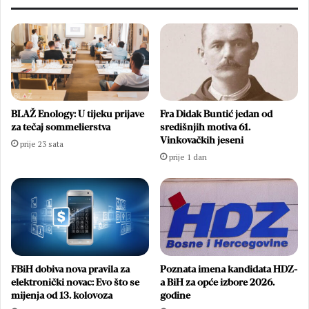
BLAŽ Enology: U tijeku prijave
Fra Didak Buntić jedan od
za tečaj sommelierstva
središnjih motiva 61.
Vinkovačkih jeseni
prije 23 sata
prije 1 dan
FBiH dobiva nova pravila za
Poznata imena kandidata HDZ-
elektronički novac: Evo što se
a BiH za opće izbore 2026.
mijenja od 13. kolovoza
godine