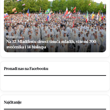
Na
BL
37.
En
Mladifestu
U
deseci
tij
tisuća
pri
mladih,
za
više
teč
od
so
prije 23 sata
700
Na 37. Mladifestu deseci tisuća mladih, više od 700
svećenika
svećenika i 14 biskupa
i
14
biskupa
Pronađi nas na Facebooku
Najčitanije