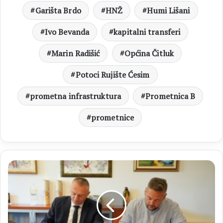
Garišta Brdo
HNŽ
Humi Lišani
Ivo Bevanda
kapitalni transferi
Marin Radišić
Općina Čitluk
Potoci Rujište Ćesim
prometna infrastruktura
Prometnica B
prometnice
Potpisan
ugovor
za
izgradnju
„Prometnice
B“