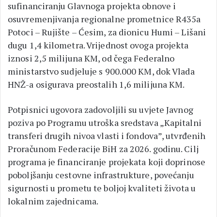
sufinanciranju Glavnoga projekta obnove i
osuvremenjivanja regionalne prometnice R435a
Potoci – Rujište – Ćesim, za dionicu Humi – Lišani
dugu 1,4 kilometra. Vrijednost ovoga projekta
iznosi 2,5 milijuna KM, od čega Federalno
ministarstvo sudjeluje s 900.000 KM, dok Vlada
HNŽ-a osigurava preostalih 1,6 milijuna KM.
Potpisnici ugovora zadovoljili su uvjete Javnog
poziva po Programu utroška sredstava „Kapitalni
transferi drugih nivoa vlasti i fondova”, utvrđenih
Proračunom Federacije BiH za 2026. godinu. Cilj
programa je financiranje projekata koji doprinose
poboljšanju cestovne infrastrukture, povećanju
sigurnosti u prometu te boljoj kvaliteti života u
lokalnim zajednicama.