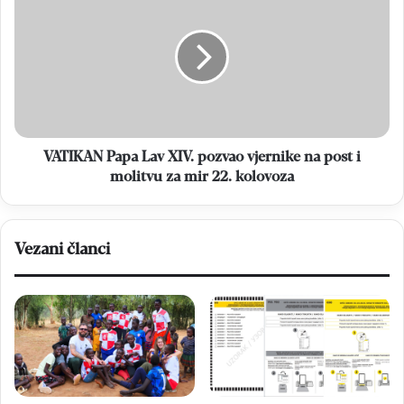
zime
Papa
Lav
XIV.
pozvao
vjernike
na
post
i
molitvu
VATIKAN Papa Lav XIV. pozvao vjernike na post i
za
molitvu za mir 22. kolovoza
mir
22.
kolovoza
Vezani članci