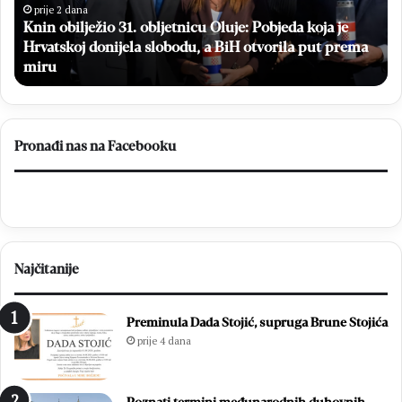
koja
iz
prije 2 dana
Knin obilježio 31. obljetnicu Oluje: Pobjeda koja je
je
Ug
Hrvatskoj
Hrvatskoj donijela slobodu, a BiH otvorila put prema
za
donijela
„M
miru
slobodu,
do
a
BiH
otvorila
Pronađi nas na Facebooku
put
prema
miru
Najčitanije
Preminula Dada Stojić, supruga Brune Stojića
prije 4 dana