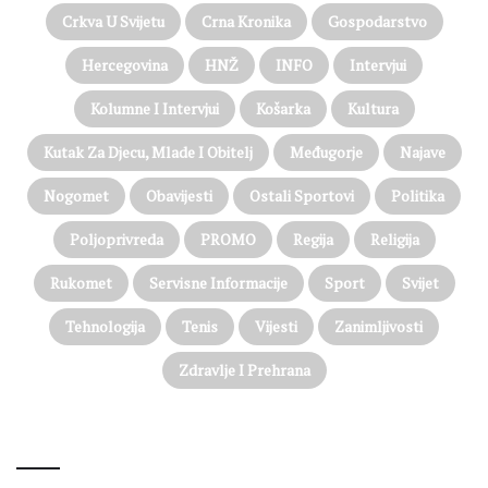
Crkva U Svijetu
Crna Kronika
Gospodarstvo
Hercegovina
HNŽ
INFO
Intervjui
Kolumne I Intervjui
Košarka
Kultura
Kutak Za Djecu, Mlade I Obitelj
Međugorje
Najave
Nogomet
Obavijesti
Ostali Sportovi
Politika
Poljoprivreda
PROMO
Regija
Religija
Rukomet
Servisne Informacije
Sport
Svijet
Tehnologija
Tenis
Vijesti
Zanimljivosti
Zdravlje I Prehrana
@on Twitter