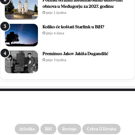
Poznati termini međunarodnih duhovnih
obnova u Međugorju za 2027. godinu
prije 2 tjedna
Koliko će koštati Starlink u BiH?
prije 4 dana
Preminuo Jakov Jakiša Dugandžić
prije 3 tjedna
PROČITAJTE JOŠ…
Atletika
BiH
Brotnjo
Crkva U Hrvata