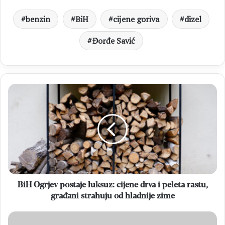
benzin
BiH
cijene goriva
dizel
Đorđe Savić
BiH
Ogrjev
postaje
luksuz:
cijene
drva
i
peleta
rastu,
građani
BiH Ogrjev postaje luksuz: cijene drva i peleta rastu,
strahuju
građani strahuju od hladnije zime
od
hladnije
VATIKAN