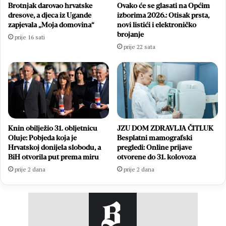
Brotnjak darovao hrvatske
Ovako će se glasati na Općim
dresove, a djeca iz Ugande
izborima 2026.: Otisak prsta,
zapjevala „Moja domovina“
novi listići i elektroničko
brojanje
prije 16 sati
prije 22 sata
Knin obilježio 31. obljetnicu
JZU DOM ZDRAVLJA ČITLUK
Oluje: Pobjeda koja je
Besplatni mamografski
Hrvatskoj donijela slobodu, a
pregledi: Online prijave
BiH otvorila put prema miru
otvorene do 31. kolovoza
prije 2 dana
prije 2 dana