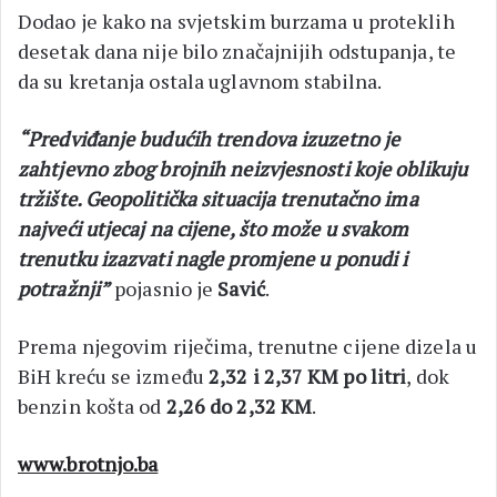
Dodao je kako na svjetskim burzama u proteklih
desetak dana nije bilo značajnijih odstupanja, te
da su kretanja ostala uglavnom stabilna.
“Predviđanje budućih trendova izuzetno je
zahtjevno zbog brojnih neizvjesnosti koje oblikuju
tržište. Geopolitička situacija trenutačno ima
najveći utjecaj na cijene, što može u svakom
trenutku izazvati nagle promjene u ponudi i
potražnji”
pojasnio je
Savić
.
Prema njegovim riječima, trenutne cijene dizela u
BiH kreću se između
2,32 i 2,37 KM po litri
, dok
benzin košta od
2,26 do 2,32 KM
.
www.brotnjo.ba