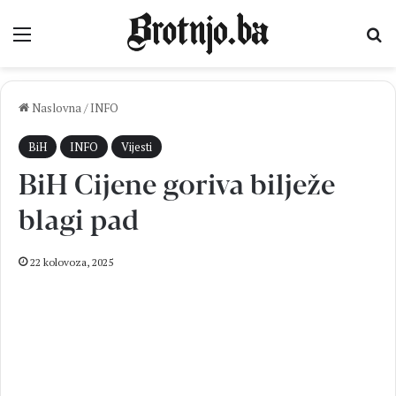
Izbornik
Pr
Naslovna
/
INFO
BiH
INFO
Vijesti
BiH Cijene goriva bilježe
blagi pad
22 kolovoza, 2025