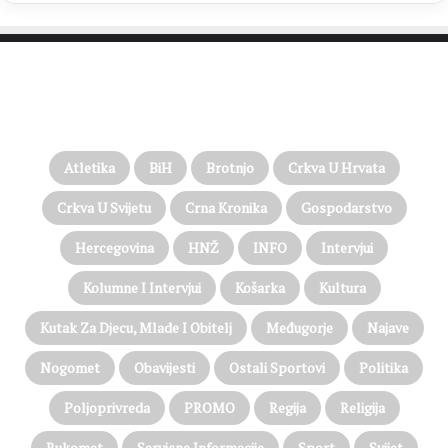
PROČITAJTE JOŠ…
Atletika
BiH
Brotnjo
Crkva U Hrvata
Crkva U Svijetu
Crna Kronika
Gospodarstvo
Hercegovina
HNŽ
INFO
Intervjui
Kolumne I Intervjui
Košarka
Kultura
Kutak Za Djecu, Mlade I Obitelj
Međugorje
Najave
Nogomet
Obavijesti
Ostali Sportovi
Politika
Poljoprivreda
PROMO
Regija
Religija
Rukomet
Servisne Informacije
Sport
Svijet