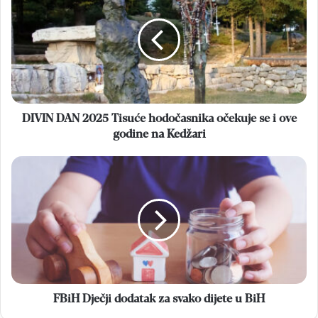
2025
Tisuće
hodočasnika
očekuje
se
i
ove
godine
DIVIN DAN 2025 Tisuće hodočasnika očekuje se i ove
na
godine na Kedžari
Kedžari
FBiH
Dječji
dodatak
za
svako
dijete
u
BiH
FBiH Dječji dodatak za svako dijete u BiH