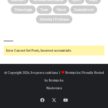
Tehnologija
Tenis
Vijesti
Zanimljivosti
Zdravlje I Prehrana
@on Twitter
Error Can not Get Posts, Incorrect account info.
© Copyright 2026, Sva prava zadržana |
Brotnjo.ba
| Proudly Hosted
by
Brotnjo.ba
Naslovnica
Facebook
X
YouTube