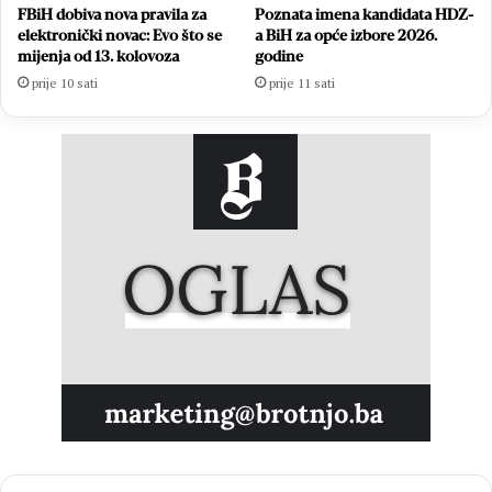
FBiH dobiva nova pravila za
Poznata imena kandidata HDZ-
elektronički novac: Evo što se
a BiH za opće izbore 2026.
mijenja od 13. kolovoza
godine
prije 10 sati
prije 11 sati