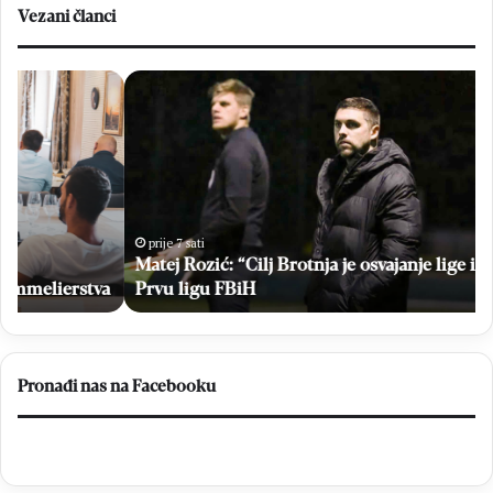
Vezani članci
Matej
Br
Rozić:
Em
“Cilj
Sto
Brotnja
bri
je
u
osvajanje
vel
lige
po
i
Hr
prije 7 sati
plasman
Matej Rozić: “Cilj Brotnja je osvajanje lige i plasman u
na
u
Br
a
Prvu ligu FBiH
Prvu
ligu
FBiH
Pronađi nas na Facebooku