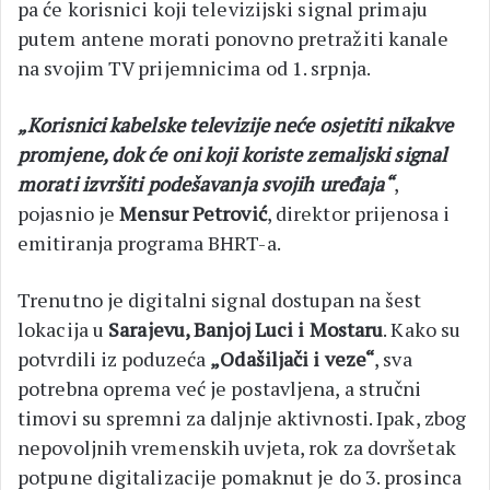
pa će korisnici koji televizijski signal primaju
putem antene morati ponovno pretražiti kanale
na svojim TV prijemnicima od 1. srpnja.
„Korisnici kabelske televizije neće osjetiti nikakve
promjene, dok će oni koji koriste zemaljski signal
morati izvršiti podešavanja svojih uređaja“
,
pojasnio je
Mensur Petrović
, direktor prijenosa i
emitiranja programa BHRT-a.
Trenutno je digitalni signal dostupan na šest
lokacija u
Sarajevu, Banjoj Luci i Mostaru
. Kako su
potvrdili iz poduzeća
„Odašiljači i veze“
, sva
potrebna oprema već je postavljena, a stručni
timovi su spremni za daljnje aktivnosti. Ipak, zbog
nepovoljnih vremenskih uvjeta, rok za dovršetak
potpune digitalizacije pomaknut je do 3. prosinca