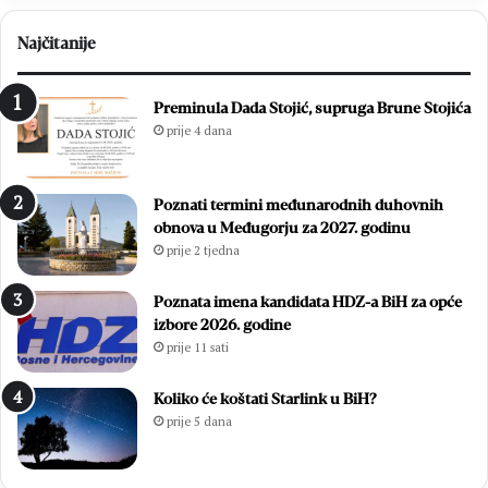
Najčitanije
Preminula Dada Stojić, supruga Brune Stojića
prije 4 dana
Poznati termini međunarodnih duhovnih
obnova u Međugorju za 2027. godinu
prije 2 tjedna
Poznata imena kandidata HDZ-a BiH za opće
izbore 2026. godine
prije 11 sati
Koliko će koštati Starlink u BiH?
prije 5 dana