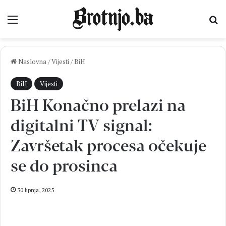
Izbornik
Pr
Naslovna
/
Vijesti
/
BiH
BiH
Vijesti
BiH Konačno prelazi na
digitalni TV signal:
Završetak procesa očekuje
se do prosinca
30 lipnja, 2025