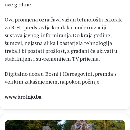
ove godine.
Ova promjena označava važan tehnološki iskorak
za BiH i predstavlja korak ka modernizaciji
sustava javnog informiranja. Do kraja godine,
šumovi, nejasna slika i zastarjela tehnologija
trebali bi postati prošlost, a građani će uživati u
stabilnijem i suvremenijem TV prijemu.
Digitalno doba u Bosni i Hercegovini, premda s
velikim zakašnjenjem, napokon počinje.
www.brotnjo.ba
DIVIN
DAN