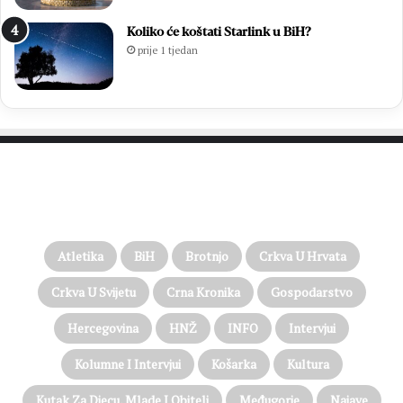
Koliko će koštati Starlink u BiH?
prije 1 tjedan
PROČITAJTE JOŠ…
Atletika
BiH
Brotnjo
Crkva U Hrvata
Crkva U Svijetu
Crna Kronika
Gospodarstvo
Hercegovina
HNŽ
INFO
Intervjui
Kolumne I Intervjui
Košarka
Kultura
Kutak Za Djecu, Mlade I Obitelj
Međugorje
Najave