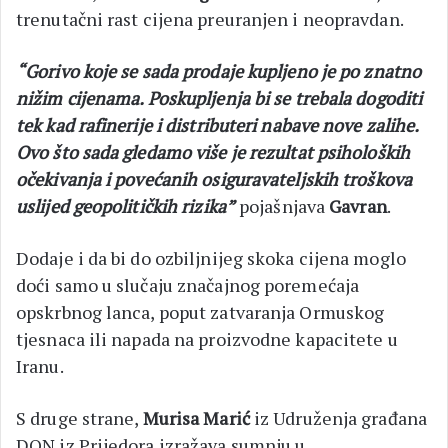
trenutačni rast cijena preuranjen i neopravdan.
“Gorivo koje se sada prodaje kupljeno je po znatno
nižim cijenama. Poskupljenja bi se trebala dogoditi
tek kad rafinerije i distributeri nabave nove zalihe.
Ovo što sada gledamo više je rezultat psiholoških
očekivanja i povećanih osiguravateljskih troškova
uslijed geopolitičkih rizika”
pojašnjava
Gavran
.
Dodaje i da bi do ozbiljnijeg skoka cijena moglo
doći samo u slučaju značajnog poremećaja
opskrbnog lanca, poput zatvaranja Ormuskog
tjesnaca ili napada na proizvodne kapacitete u
Iranu.
S druge strane,
Murisa Marić
iz Udruženja građana
DON iz Prijedora izražava sumnju u