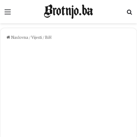
Izbornik
Pr
Naslovna
/
Vijesti
/
BiH