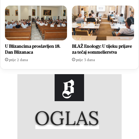
U Blizancima proslavljen 18.
BLAŽ Enology: U tijeku prijave
Dan Blizanaca
za tečaj sommelierstva
prije 2 dana
prije 3 dana