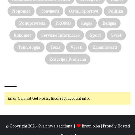
Nogomet
Obavijesti
Ostali Sportovi
Politika
Poljoprivreda
PROMO
Regija
Religija
Rukomet
Servisne Informacije
Sport
Svijet
Tehnologija
Tenis
Vijesti
Zanimljivosti
Zdravlje I Prehrana
@on Twitter
Error Can not Get Posts, Incorrect account info.
© Copyright 2026, Sva prava zadržana |
Brotnjo.ba
| Proudly Hosted