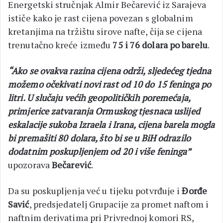
Energetski stručnjak Almir Bečarević iz Sarajeva
ističe kako je rast cijena povezan s globalnim
kretanjima na tržištu sirove nafte, čija se cijena
trenutačno kreće između
75 i 76 dolara po barelu
.
“Ako se ovakva razina cijena održi, sljedećeg tjedna
možemo očekivati novi rast od 10 do 15 feninga po
litri. U slučaju većih geopolitičkih poremećaja,
primjerice zatvaranja Ormuskog tjesnaca uslijed
eskalacije sukoba Izraela i Irana, cijena barela mogla
bi premašiti 80 dolara, što bi se u BiH odrazilo
dodatnim poskupljenjem od 20 i više feninga”
upozorava
Bečarević
.
Da su poskupljenja već u tijeku potvrđuje i
Đorđe
Savić
, predsjedatelj Grupacije za promet naftom i
naftnim derivatima pri Privrednoj komori RS,