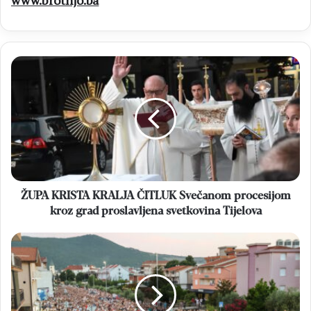
www.brotnjo.ba
ŽUPA
KRISTA
KRALJA
ČITLUK
Svečanom
procesijom
kroz
grad
proslavljena
svetkovina
ŽUPA KRISTA KRALJA ČITLUK Svečanom procesijom
Tijelova
kroz grad proslavljena svetkovina Tijelova
TIJELOVO
U
MEĐUGORJU
Fra
Zvonimir