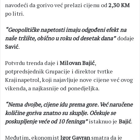
navodeći da gorivo već prelazi cijenu od
2,30 KM
po litri.
“Geopolitičke napetosti imaju odgođeni efekt na
naše tržište, obično u roku od desetak dana”
dodaje
Savić
.
Potvrdu trenda daje i
Milovan Bajić
,
potpredsjednik Grupacije i direktor tvrtke
Krajinapetrol, koji najavljuje nove cijene već ovog
vikenda, a najkasnije od ponedjeljka.
“Nema dvojbe, cijene idu prema gore. Već naručene
količine goriva znatno su skuplje. Očekuje se
poskupljenje veće od 10 feninga”
istaknuo je
Bajić
.
Međutim, ekonomist
Igor Gavran
smatra da je