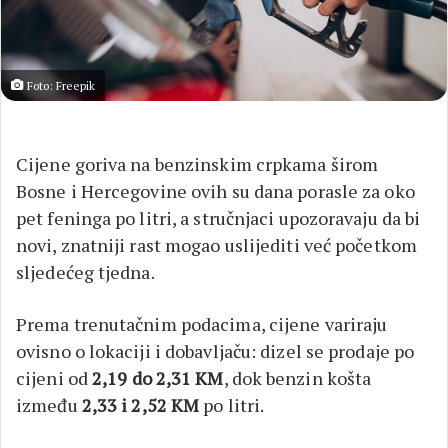
Foto: Freepik
Cijene goriva na benzinskim crpkama širom
Bosne i Hercegovine ovih su dana porasle za oko
pet feninga po litri, a stručnjaci upozoravaju da bi
novi, znatniji rast mogao uslijediti već početkom
sljedećeg tjedna.
Prema trenutačnim podacima, cijene variraju
ovisno o lokaciji i dobavljaču: dizel se prodaje po
cijeni od
2,19 do 2,31 KM
, dok benzin košta
između
2,33 i 2,52 KM
po litri.