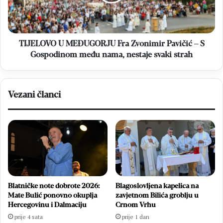
Pavičić
–
S
Gospodinom
među
TIJELOVO U MEĐUGORJU Fra Zvonimir Pavičić – S
nama,
Gospodinom među nama, nestaje svaki strah
nestaje
svaki
strah
Vezani članci
Blatničke note dobrote 2026:
Blagoslovljena kapelica na
Mate Bulić ponovno okuplja
zavjetnom Bilića groblju u
Hercegovinu i Dalmaciju
Crnom Vrhu
prije 4 sata
prije 1 dan