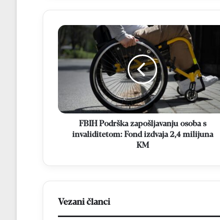
FBIH
Podrška
zapošljavanju
osoba
s
invaliditetom:
Fond
izdvaja
2,4
milijuna
FBIH Podrška zapošljavanju osoba s
KM
invaliditetom: Fond izdvaja 2,4 milijuna
KM
Vezani članci