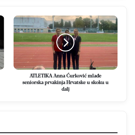
ATLETIKA
Anna
Ćurković
mlađe
seniorska
prvakinja
Hrvatske
u
skoku
u
ATLETIKA Anna Ćurković mlađe
dalj
seniorska prvakinja Hrvatske u skoku u
dalj