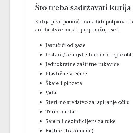
Što treba sadržavati kutij
Kutija prve pomoći mora biti potpuna i l
antibiotske masti, preporučuje se i:
Jastučići od gaze
Instant/kemijske hladne i tople ob
Jednokratne zaštitne rukavice
Plastične vrećice
Škare i pinceta
Vata
Sterilno sredstvo za ispiranje očiju
Termometar
Sapun i dezinficijens za ruke
Bašlije (16 komada)