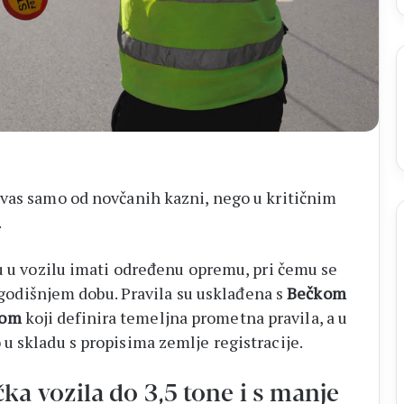
 vas samo od novčanih kazni, nego u kritičnim
.
u u vozilu imati određenu opremu, pri čemu se
i godišnjem dobu. Pravila su usklađena s
Bečkom
mom
koji definira temeljna prometna pravila, a u
u skladu s propisima zemlje registracije.
a vozila do 3,5 tone i s manje