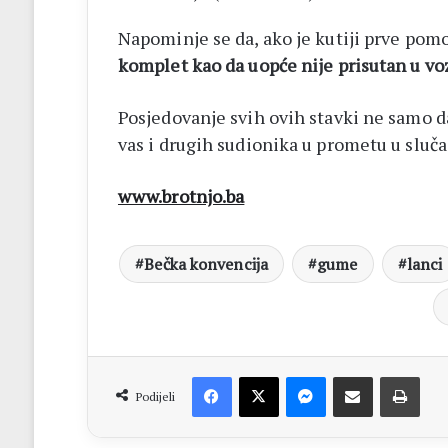
Napominje se da, ako je kutiji prve pom
komplet kao da uopće nije prisutan u vo
Posjedovanje svih ovih stavki ne samo da
vas i drugih sudionika u prometu u sluča
www.brotnjo.ba
Bečka konvencija
gume
lanci
Facebook
X
Messenger
Dijeli putem Emaila
Print
Podijeli