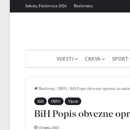
Subota, 8 kolovoza 2026
Naslovnica
VIJESTI
CRKVA
SPORT
Naslovna
/
INFO
/
BiH Popis obvezne opreme za auto
BiH
INFO
Vijesti
BiH Popis obvezne op
15 rujna, 2025