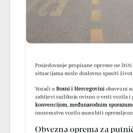
–
Brotnjo
2026.
Posjedovanje propisane opreme ne štiti
situacijama može doslovno spasiti život
Vozači u
Bosni i
Hercegovini
obavezni s
zahtjevi razlikuju ovisno o vrsti vozila 
konvencijom
,
međunarodnim
sporazu
inozemstvu vozilo mora biti opremljeno 
Obvezna oprema za putničk