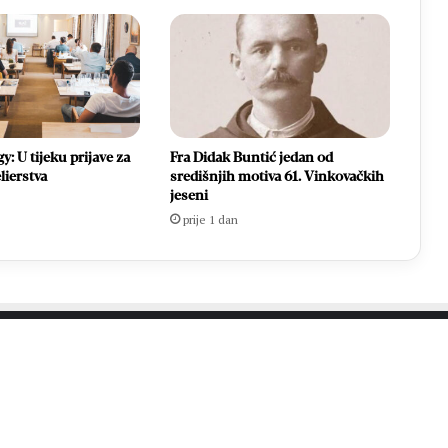
: U tijeku prijave za
Fra Didak Buntić jedan od
lierstva
središnjih motiva 61. Vinkovačkih
jeseni
prije 1 dan
PROČITAJTE JOŠ…