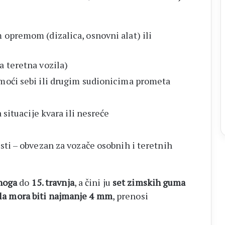
 opremom (dizalica, osnovni alat) ili
a teretna vozila)
omoći sebi ili drugim sudionicima prometa
a situacije kvara ili nesreće
sti – obvezan za vozače osobnih i teretnih
noga
do
15. travnja
, a čini ju
set zimskih guma
ila mora biti najmanje 4 mm
, prenosi