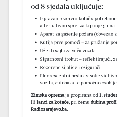
od 8 sjedala uključuje:
Ispravan rezervni kotač s potrebnom
alternativno sprej za krpanje guma
Aparat za gašenje požara (obvezan z
Kutija prve pomoći – za pružanje p
Uže ili sajla za vuču vozila
Sigurnosni trokut – reflektirajući, z
Rezervne sijalice i osigurači
Fluorescentni prsluk visoke vidljivo
vozila, autobusa te pomoćno osoblje
Zimska oprema
je propisana od
1. stude
ili
lanci za kotače
, pri čemu
dubina prof
Radiosarajevo.ba
.