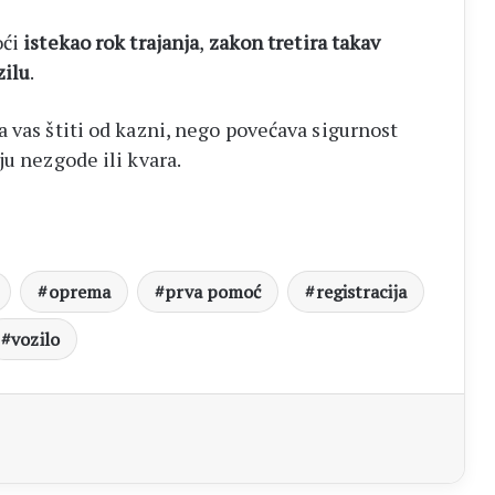
oći
istekao rok trajanja
,
zakon tretira takav
zilu
.
 vas štiti od kazni, nego povećava sigurnost
ju nezgode ili kvara.
oprema
prva pomoć
registracija
vozilo
aj