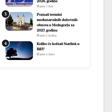
2026. godine
prije 1 dan
Poznati termini
međunarodnih duhovnih
obnova u Međugorju za
2027. godinu
prije 2 tjedna
Koliko će koštati Starlink u
BiH?
prije 6 dana