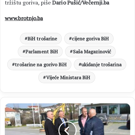
tržištu goriva, piše
Dario Pušić/Večernji.ba
www.brotnjo.ba
BiH trošarine
cijene goriva BiH
Parlament BiH
Saša Magazinović
trošarine na gorivo BiH
ukidanje trošarina
Vijeće Ministara BiH
ČITLUK
Započeli
pripremni
radovi
za