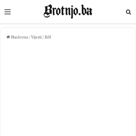
Izbornik
Pr
Naslovna
/
Vijesti
/
BiH