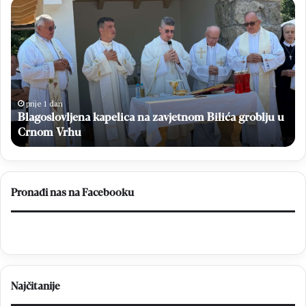
Blagoslovljena
Bl
kapelica
no
na
do
zavjetnom
20
Bilića
Ma
groblju
Bu
u
po
Crnom
ok
prije 1 dan
K
Vrhu
Blagoslovljena kapelica na zavjetnom Bilića groblju u
He
i
Crnom Vrhu
Da
Pronađi nas na Facebooku
Najčitanije