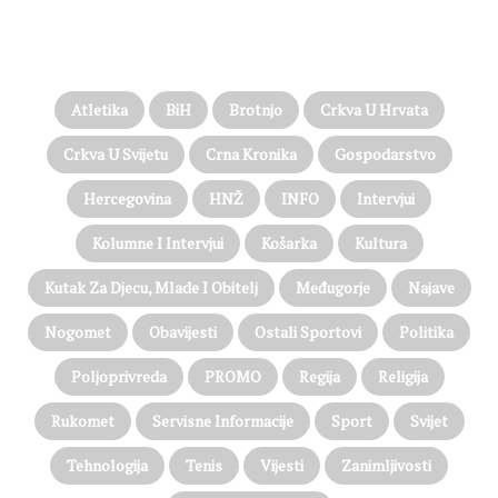
PROČITAJTE JOŠ…
Atletika
BiH
Brotnjo
Crkva U Hrvata
Crkva U Svijetu
Crna Kronika
Gospodarstvo
Hercegovina
HNŽ
INFO
Intervjui
Kolumne I Intervjui
Košarka
Kultura
Kutak Za Djecu, Mlade I Obitelj
Međugorje
Najave
Nogomet
Obavijesti
Ostali Sportovi
Politika
Poljoprivreda
PROMO
Regija
Religija
Rukomet
Servisne Informacije
Sport
Svijet
Tehnologija
Tenis
Vijesti
Zanimljivosti