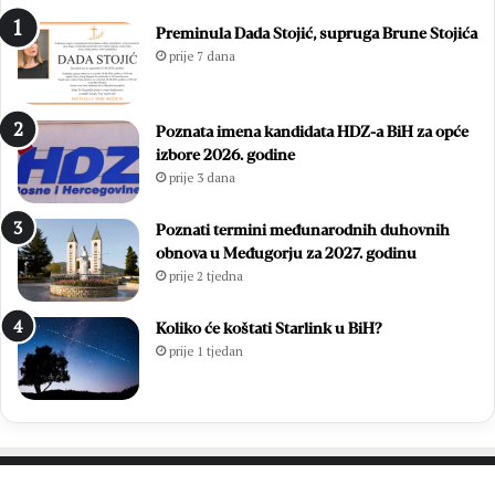
Preminula Dada Stojić, supruga Brune Stojića
prije 7 dana
Poznata imena kandidata HDZ-a BiH za opće
izbore 2026. godine
prije 3 dana
Poznati termini međunarodnih duhovnih
obnova u Međugorju za 2027. godinu
prije 2 tjedna
Koliko će koštati Starlink u BiH?
prije 1 tjedan