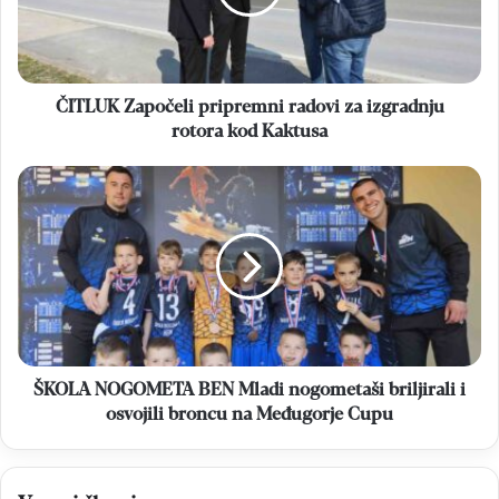
izgradnju
rotora
kod
Kaktusa
ČITLUK Započeli pripremni radovi za izgradnju
rotora kod Kaktusa
ŠKOLA
NOGOMETA
BEN
Mladi
nogometaši
briljirali
i
osvojili
broncu
na
ŠKOLA NOGOMETA BEN Mladi nogometaši briljirali i
Međugorje
osvojili broncu na Međugorje Cupu
Cupu