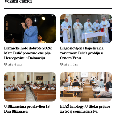
Vezani članci
Blatničke note dobrote 2026:
Blagoslovljena kapelica na
Mate Bulić ponovno okuplja
zavjetnom Bilića groblju u
Hercegovinu i Dalmaciju
Crnom Vrhu
prije 4 sata
prije 1 dan
U Blizancima proslavljen 18.
BLAŽ Enology: U tijeku prijave
Dan Blizanaca
za tečaj sommelierstva