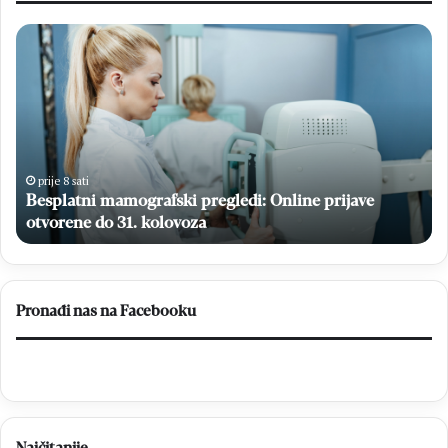
Besplatni
Ge
mamografski
iz
pregledi:
Gr
Online
šk
prijave
ce
otvorene
Mo
do
obi
31.
40
prije 8 sati
kolovoza
Besplatni mamografski pregledi: Online prijave
go
ma
otvorene do 31. kolovoza
Pronađi nas na Facebooku
Najčitanije