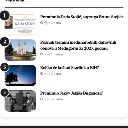
Preminula Dada Stojić, supruga Brune Stojića
prije 2 dana
Poznati termini međunarodnih duhovnih
obnova u Međugorju za 2027. godinu
prije 2 tjedna
Koliko će koštati Starlink u BiH?
prije 3 dana
Preminuo Jakov Jakiša Dugandžić
prije 3 tjedna