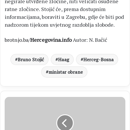
negirale utvrđene zločine, niti veličati osuđene
ratne zločince. Stojić će, prema dostupnim
informacijama, boraviti u Zagrebu, gdje će biti pod
nadzorom tijekom uvjetnog razdoblja slobode.
brotnjo.ba
/
Hercegovina.info
Autor: N. Bačić
Bruno Stojić
Haag
Herceg-Bosna
ministar obrane
NBA
Brotnjak
Ivica
Zubac
briljirao
s