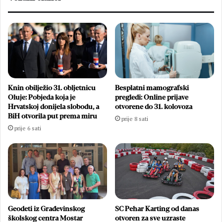
Knin obilježio 31. obljetnicu
Besplatni mamografski
Oluje: Pobjeda koja je
pregledi: Online prijave
Hrvatskoj donijela slobodu, a
otvorene do 31. kolovoza
BiH otvorila put prema miru
prije 8 sati
prije 6 sati
Geodeti iz Građevinskog
SC Pehar Karting od danas
školskog centra Mostar
otvoren za sve uzraste