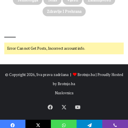
Zdravlje I Prehrana
@on Twitter
Error Can not Get Posts, Incorrect account info.
© Copyright 2026, Sva prava zadržana |
Brotnjo.ba
| Proudly Hosted
by
Brotnjo.ba
Naslovnica
Facebook
X
YouTube