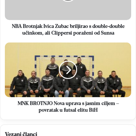
double-
double
učinkom,
ali
NBA Brotnjak Ivica Zubac briljirao s double-double
Clippersi
učinkom, ali Clippersi poraženi od Sunsa
poraženi
od
MNK
Sunsa
BROTNJO
Nova
uprava
s
jasnim
ciljem
–
povratak
u
MNK BROTNJO Nova uprava s jasnim ciljem –
futsal
povratak u futsal elitu BiH
elitu
BiH
Vezani članci