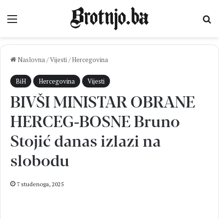
Izbornik
Pr
Naslovna
/
Vijesti
/
Hercegovina
BiH
Hercegovina
Vijesti
BIVŠI MINISTAR OBRANE
HERCEG-BOSNE Bruno
Stojić danas izlazi na
slobodu
7 studenoga, 2025