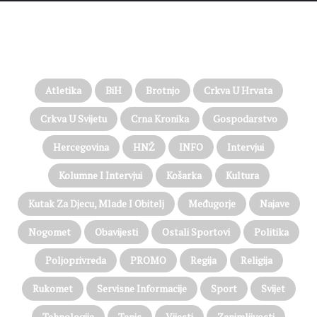
PROČITAJTE JOŠ…
Atletika
BiH
Brotnjo
Crkva U Hrvata
Crkva U Svijetu
Crna Kronika
Gospodarstvo
Hercegovina
HNŽ
INFO
Intervjui
Kolumne I Intervjui
Košarka
Kultura
Kutak Za Djecu, Mlade I Obitelj
Međugorje
Najave
Nogomet
Obavijesti
Ostali Sportovi
Politika
Poljoprivreda
PROMO
Regija
Religija
Rukomet
Servisne Informacije
Sport
Svijet
Tehnologija
Tenis
Vijesti
Zanimljivosti