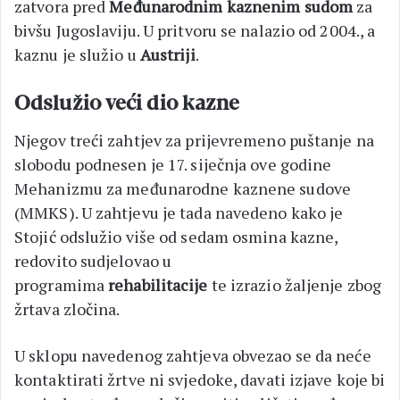
zatvora pred
Međunarodnim kaznenim sudom
za
bivšu Jugoslaviju. U pritvoru se nalazio od 2004., a
kaznu je služio u
Austriji
.
Odslužio veći dio kazne
Njegov treći zahtjev za prijevremeno puštanje na
slobodu podnesen je 17. siječnja ove godine
Mehanizmu za međunarodne kaznene sudove
(MMKS). U zahtjevu je tada navedeno kako je
Stojić odslužio više od sedam osmina kazne,
redovito sudjelovao u
programima
rehabilitacije
te izrazio žaljenje zbog
žrtava zločina.
U sklopu navedenog zahtjeva obvezao se da neće
kontaktirati žrtve ni svjedoke, davati izjave koje bi