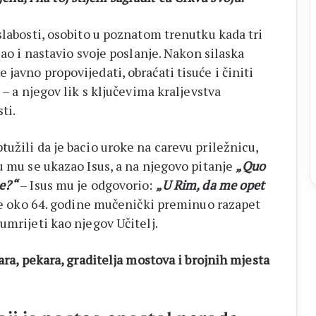
slabosti, osobito u poznatom trenutku kada tri
jao i nastavio svoje poslanje. Nakon silaska
javno propovijedati, obraćati tisuće i činiti
 – a njegov lik s ključevima kraljevstva
ti.
užili da je bacio uroke na carevu priležnicu,
u mu se ukazao Isus, a na njegovo pitanje
„Quo
e?“
– Isus mu je odgovorio:
„U Rim, da me opet
 je oko 64. godine mučenički preminuo razapet
umrijeti kao njegov Učitelj.
ara, pekara, graditelja mostova i brojnih mjesta