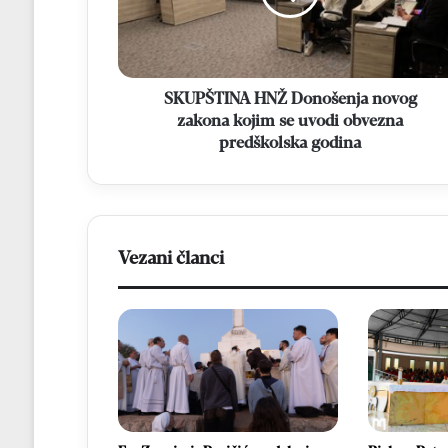
kojim
se
uvodi
obvezna
predškolska
SKUPŠTINA HNŽ Donošenja novog
godina
zakona kojim se uvodi obvezna
predškolska godina
Vezani članci