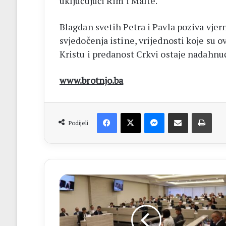
uključujući Rim i Malte.
Blagdan svetih Petra i Pavla poziva vjern
svjedočenja istine, vrijednosti koje su o
Kristu i predanost Crkvi ostaje nadahnuć
www.brotnjo.ba
Facebook
X
Messenger
Dijeli putem Emaila
Print
Podijeli
SKUPŠTINA
HNŽ
Donošenja
novog
zakona