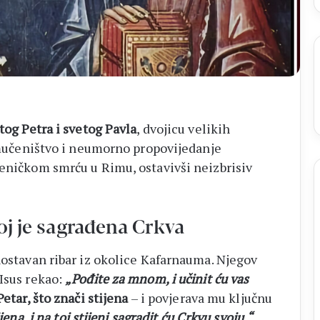
listići
i
elektroničko
brojanje
tog Petra i svetog Pavla
, dvojicu velikih
, mučeništvo i neumorno propovijedanje
čeničkom smrću u Rimu, ostavivši neizbrisiv
joj je sagrađena Crkva
nostavan ribar iz okolice Kafarnauma. Njegov
 Isus rekao:
„Pođite za mnom, i učinit ću vas
Petar, što znači stijena
– i povjerava mu ključnu
ijena, i na toj stijeni sagradit ću Crkvu svoju.“