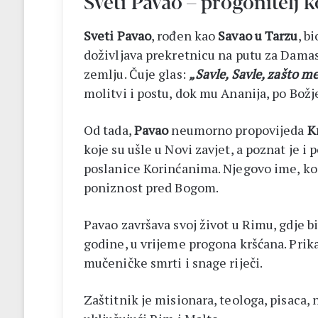
Sveti Pavao – progonitelj k
Sveti Pavao
, rođen kao
Savao u Tarzu
, b
doživljava prekretnicu na putu za Damas
zemlju. Čuje glas:
„Savle, Savle, zašto m
molitvi i postu, dok mu Ananija, po Božje
Od tada,
Pavao
neumorno propovijeda
K
koje su ušle u Novi zavjet, a poznat je i
poslanice Korinćanima. Njegovo ime, ko
poniznost pred Bogom.
Pavao završava svoj život u Rimu, gdje b
godine, u vrijeme progona kršćana. Pri
mučeničke smrti i snage riječi.
Zaštitnik je misionara, teologa, pisaca,