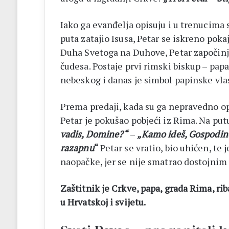
Iako ga evanđelja opisuju i u trenucima 
puta zatajio Isusa, Petar se iskreno poka
Duha Svetoga na Duhove, Petar započinje 
čudesa. Postaje prvi rimski biskup – papa
nebeskog i danas je simbol papinske vlas
Prema predaji, kada su ga nepravedno opt
Petar je pokušao pobjeći iz Rima. Na put
vadis, Domine?“
–
„Kamo ideš, Gospodin
razapnu
“
Petar se vratio, bio uhićen, te
naopačke, jer se nije smatrao dostojnim 
Zaštitnik je Crkve, papa, grada Rima, rib
u Hrvatskoj i svijetu.