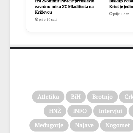
Fra Zvonimir Pavičić predslavio
Biskup Petar
završnu misu 37. Mladifesta na
Krist je jedi
Križevcu
prije 1 dan
prije 10 sati
Atletika
BiH
Brotnjo
Cr
HNŽ
INFO
Intervjui
Međugorje
Najave
Nogomet