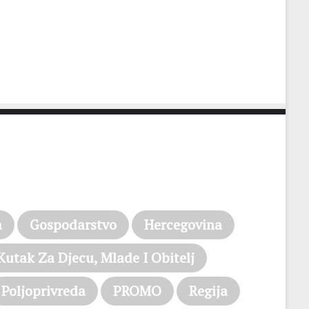
a
Gospodarstvo
Hercegovina
Kutak Za Djecu, Mlade I Obitelj
Poljoprivreda
PROMO
Regija