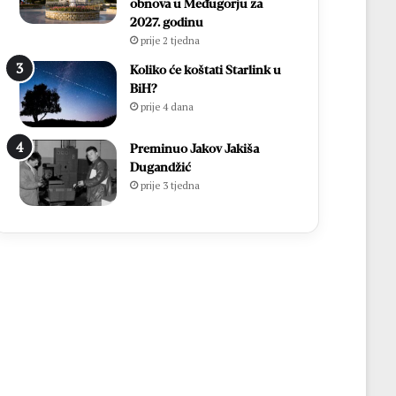
obnova u Međugorju za
2027. godinu
prije 2 tjedna
Koliko će koštati Starlink u
BiH?
prije 4 dana
Preminuo Jakov Jakiša
Dugandžić
prije 3 tjedna