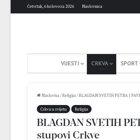
Četvrtak, 6 kolovoza 2026
Naslovnica
VIJESTI
CRKVA
SPORT
Naslovna
/
Religija
/
BLAGDAN SVETIH PETRA I PAVLA 
Crkva u svijetu
Religija
BLAGDAN SVETIH PETR
stupovi Crkve