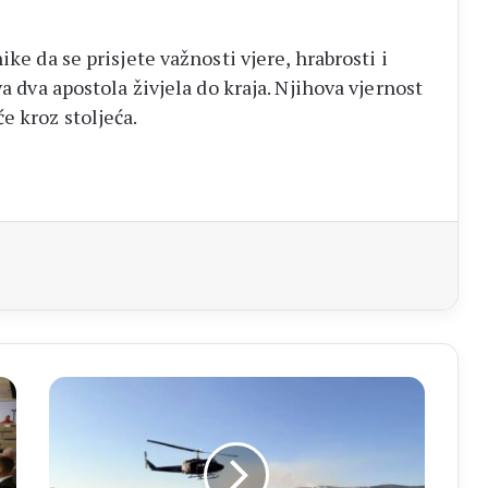
ike da se prisjete važnosti vjere, hrabrosti i
va dva apostola živjela do kraja. Njihova vjernost
e kroz stoljeća.
aj
LJUBUŠKI
Požar
stavljen
pod
kontrolu