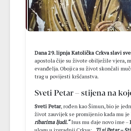
Dana 29. lipnja Katolička Crkva slavi sve
apostola čije su živote obilježile vjera
evanđelja. Obojica su život skončali mu
trag u povijesti kršćanstva.
Sveti Petar – stijena na ko
Sveti Petar
, rođen kao Šimun, bio je jed
život zauvijek se promijenio kada mu je
ribarima ljudi.“
Isus mu daje novo ime –
ulogu u izgradnji Crkve:
„Ti si Petar – St