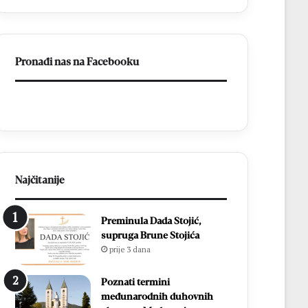
a
BiH
otvorila
put
Pronađi nas na Facebooku
prema
miru
Najčitanije
Preminula Dada Stojić,
supruga Brune Stojića
prije 3 dana
Poznati termini
međunarodnih duhovnih