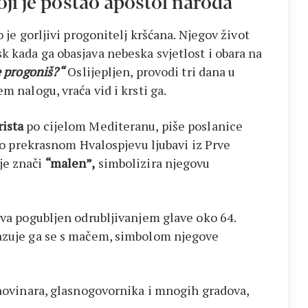
oji je postao apostol naroda
io je gorljivi progonitelj kršćana. Njegov život
k kada ga obasjava nebeska svjetlost i obara na
e progoniš?“
Oslijepljen, provodi tri dana u
m nalogu, vraća vid i krsti ga.
rista
po cijelom Mediteranu, piše poslanice
 po prekrasnom Hvalospjevu ljubavi iz Prve
je znači
“malen”,
simbolizira njegovu
iva pogubljen odrubljivanjem glave oko 64.
kazuje ga se s mačem, simbolom njegove
 novinara, glasnogovornika i mnogih gradova,