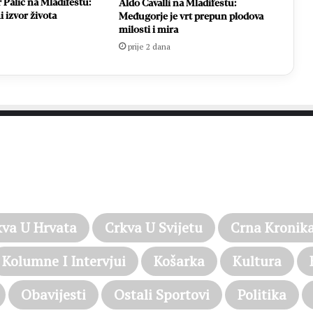
 Palić na Mladifestu:
Aldo Cavalli na Mladifestu:
ni izvor života
Međugorje je vrt prepun plodova
milosti i mira
prije 2 dana
PROČITAJTE JOŠ…
kva U Hrvata
Crkva U Svijetu
Crna Kronik
Kolumne I Intervjui
Košarka
Kultura
Obavijesti
Ostali Sportovi
Politika