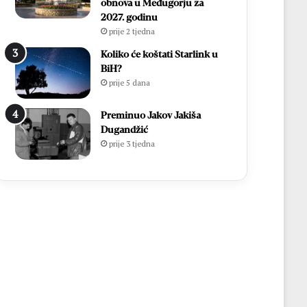
obnova u Međugorju za
2027. godinu
prije 2 tjedna
Koliko će koštati Starlink u
BiH?
prije 5 dana
Preminuo Jakov Jakiša
Dugandžić
prije 3 tjedna