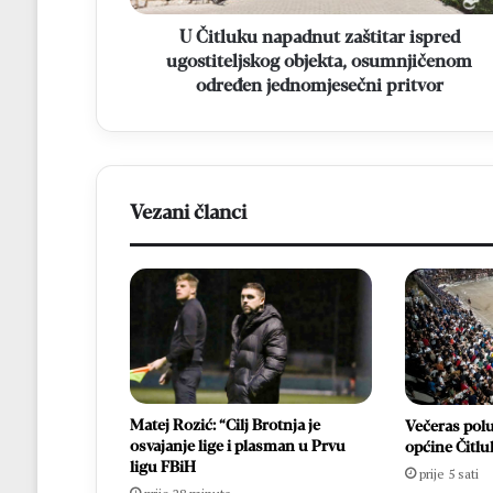
određen
jednomjesečni
U Čitluku napadnut zaštitar ispred
pritvor
ugostiteljskog objekta, osumnjičenom
određen jednomjesečni pritvor
Vezani članci
Matej Rozić: “Cilj Brotnja je
Večeras pol
osvajanje lige i plasman u Prvu
općine Čitlu
ligu FBiH
prije 5 sati