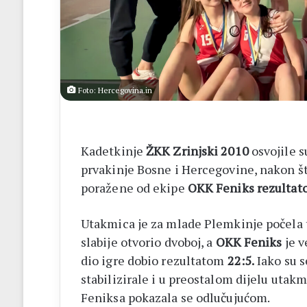
ligu
FBiH
Foto: Hercegovina.in
Kadetkinje
ŽKK Zrinjski 2010
osvojile 
prvakinje Bosne i Hercegovine, nakon što
poražene od ekipe
OKK Feniks rezultat
Utakmica je za mlade Plemkinje počela 
slabije otvorio dvoboj, a
OKK Feniks
je v
dio igre dobio rezultatom
22:5.
Iako su s
stabilizirale i u preostalom dijelu utak
Feniksa pokazala se odlučujućom.