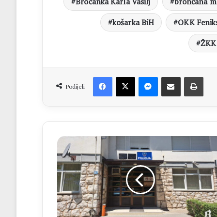
Broćanka Karla Vasilj
brončana m
košarka BiH
OKK Fenik
ŽKK 
Facebook
X
Messenger
Dijeli putem Emaila
Print
Podijeli
U
Čitluku
napadnut
zaštitar
ispred
ugostiteljskog
objekta,
osumnjičenom