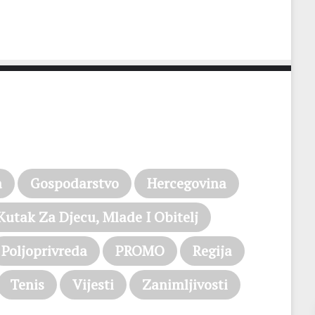
a
Gospodarstvo
Hercegovina
Kutak Za Djecu, Mlade I Obitelj
Poljoprivreda
PROMO
Regija
Tenis
Vijesti
Zanimljivosti