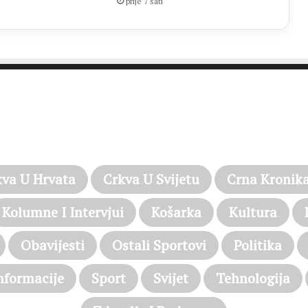
prije 7 sati
PROČITAJTE JOŠ…
kva U Hrvata
Crkva U Svijetu
Crna Kronik
Kolumne I Intervjui
Košarka
Kultura
Obavijesti
Ostali Sportovi
Politika
nformacije
Sport
Svijet
Tehnologija