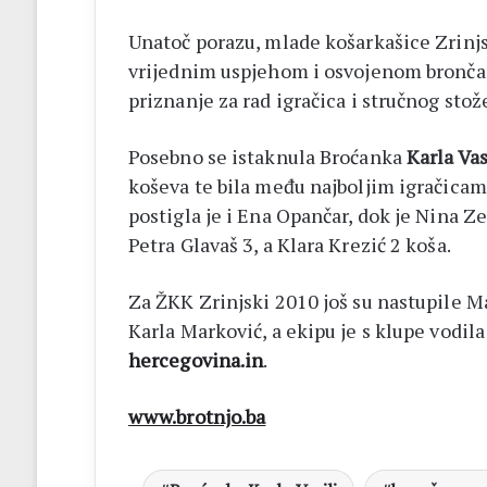
Unatoč porazu, mlade košarkašice Zrinjs
vrijednim uspjehom i osvojenom bronča
priznanje za rad igračica i stručnog stož
Posebno se istaknula Broćanka
Karla Vas
koševa te bila među najboljim igračicam
postigla je i Ena Opančar, dok je Nina Ze
Petra Glavaš 3, a Klara Krezić 2 koša.
Za ŽKK Zrinjski 2010 još su nastupile Ma
Karla Marković, a ekipu je s klupe vodil
hercegovina.in
.
www.brotnjo.ba