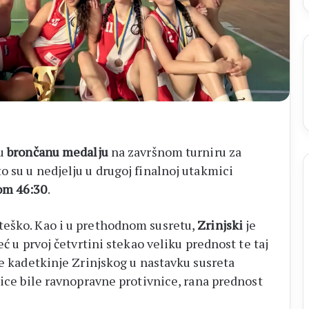
su
brončanu medalju
na završnom turniru za
 su u nedjelju u drugoj finalnoj utakmici
om 46:30
.
teško. Kao i u prethodnom susretu,
Zrinjski
je
eć u prvoj četvrtini stekao veliku prednost te taj
e kadetkinje Zrinjskog u nastavku susreta
mice bile ravnopravne protivnice, rana prednost