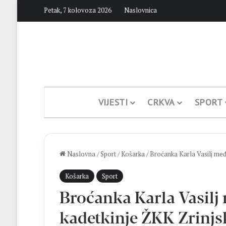
Petak, 7 kolovoza 2026
Naslovnica
VIJESTI
CRKVA
SPORT
Naslovna
/
Sport
/
Košarka
/
Broćanka Karla Vasilj među
Košarka
Sport
Broćanka Karla Vasilj
kadetkinje ŽKK Zrinjs