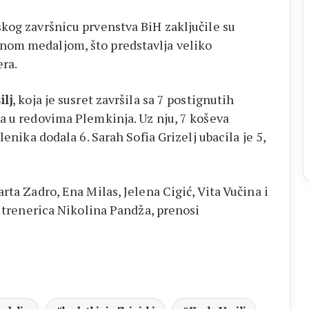
kog završnicu prvenstva BiH zaključile su
nom medaljom, što predstavlja veliko
era.
ilj
, koja je susret završila sa 7 postignutih
a u redovima Plemkinja. Uz nju, 7 koševa
lenika dodala 6. Sarah Sofia Grizelj ubacila je 5,
rta Zadro, Ena Milas, Jelena Cigić, Vita Vučina i
a trenerica Nikolina Pandža, prenosi