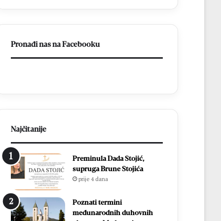
od
14
13.
biskupa
kolovoza
Pronađi nas na Facebooku
Najčitanije
Preminula Dada Stojić,
supruga Brune Stojića
prije 4 dana
Poznati termini
međunarodnih duhovnih