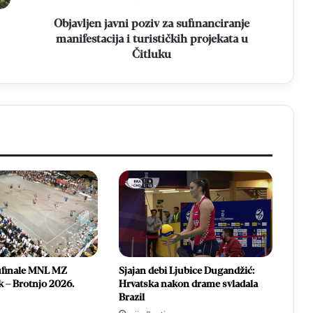
projekata
u
Objavljen javni poziv za sufinanciranje
Čitluku
manifestacija i turističkih projekata u
Čitluku
ufinale MNL MZ
Sjajan debi Ljubice Dugandžić:
k – Brotnjo 2026.
Hrvatska nakon drame svladala
Brazil