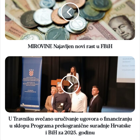
rast
u
FBiH
MIROVINE Najavljen novi rast u FBiH
U
Travniku
svečano
uručivanje
ugovora
o
financiranju
u
sklopu
Programa
U Travniku svečano uručivanje ugovora o financiranju
prekogranične
u sklopu Programa prekogranične suradnje Hrvatske
suradnje
i BiH za 2025. godinu
Hrvatske