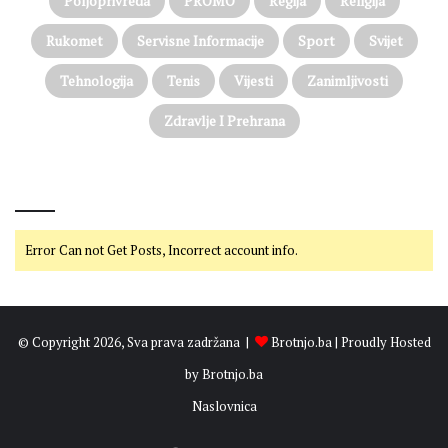
Poljoprivreda
PROMO
Regija
Religija
Rukomet
Servisne Informacije
Sport
Svijet
Tehnologija
Tenis
Vijesti
Zanimljivosti
Zdravlje I Prehrana
@on Twitter
Error Can not Get Posts, Incorrect account info.
© Copyright 2026, Sva prava zadržana |
Brotnjo.ba
| Proudly Hosted
by
Brotnjo.ba
Naslovnica