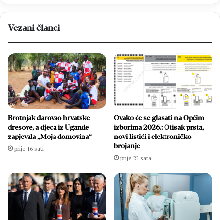
i
BiH
za
Vezani članci
2025.
godinu
Brotnjak darovao hrvatske
Ovako će se glasati na Općim
dresove, a djeca iz Ugande
izborima 2026.: Otisak prsta,
zapjevala „Moja domovina“
novi listići i elektroničko
brojanje
prije 16 sati
prije 22 sata