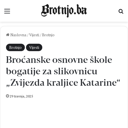
Izbornik
Pr
Naslovna
/
Vijesti
/
Brotnjo
Brotnjo
Vijesti
Broćanske osnovne škole
bogatije za slikovnicu
„Zvijezda kraljice Katarine“
29 travnja, 2025