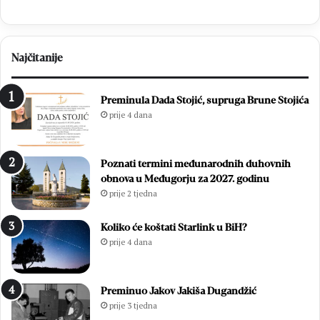
Najčitanije
Preminula Dada Stojić, supruga Brune Stojića
prije 4 dana
Poznati termini međunarodnih duhovnih
obnova u Međugorju za 2027. godinu
prije 2 tjedna
Koliko će koštati Starlink u BiH?
prije 4 dana
Preminuo Jakov Jakiša Dugandžić
prije 3 tjedna