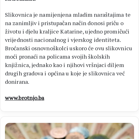
Slikovnica je namijenjena mladim naraštajima te
na zanimljiv i pristupačan način donosi priču o
životu i djelu kraljice Katarine, ujedno promičući
vrijednosti nacionalnog i vjerskog identiteta.
Broćanski osnovnoškolci uskoro će ovu slikovnicu
moći pronaći na policama svojih školskih
knjižnica, jednako kao i njihovi vršnjaci diljem
drugih gradova i općina u koje je slikovnica već
donirana.
www.brotnjo.ba
MIROVINE
Najavljen
novi