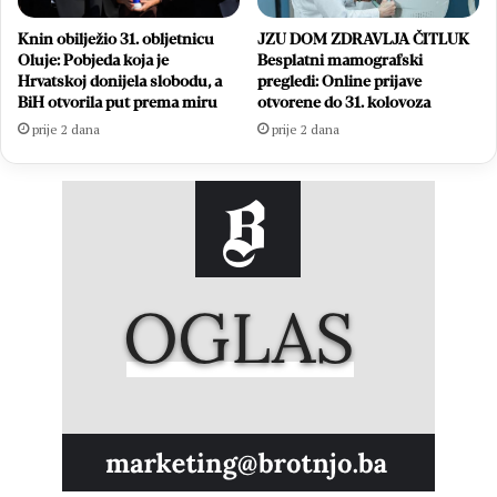
Knin obilježio 31. obljetnicu
JZU DOM ZDRAVLJA ČITLUK
Oluje: Pobjeda koja je
Besplatni mamografski
Hrvatskoj donijela slobodu, a
pregledi: Online prijave
BiH otvorila put prema miru
otvorene do 31. kolovoza
prije 2 dana
prije 2 dana