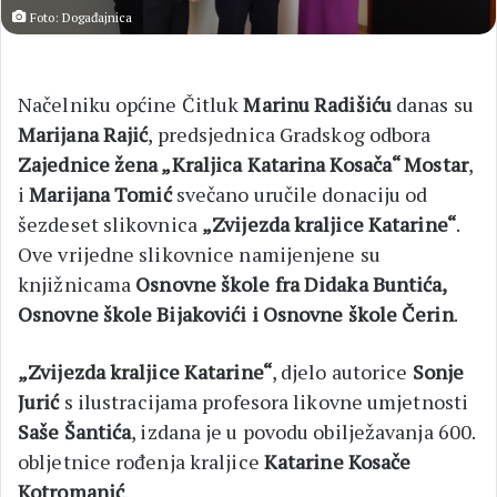
Foto: Događajnica
Načelniku općine Čitluk
Marinu Radišiću
danas su
Marijana Rajić
, predsjednica Gradskog odbora
Zajednice žena „Kraljica Katarina Kosača“ Mostar
,
i
Marijana Tomić
svečano uručile donaciju od
šezdeset slikovnica
„Zvijezda kraljice Katarine“
.
Ove vrijedne slikovnice namijenjene su
knjižnicama
Osnovne škole fra Didaka Buntića,
Osnovne škole Bijakovići i Osnovne škole Čerin
.
„Zvijezda kraljice Katarine“
, djelo autorice
Sonje
Jurić
s ilustracijama profesora likovne umjetnosti
Saše Šantića
, izdana je u povodu obilježavanja 600.
obljetnice rođenja kraljice
Katarine Kosače
Kotromanić
.