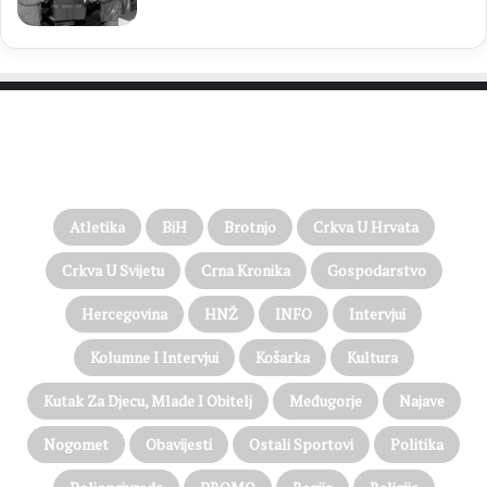
PROČITAJTE JOŠ…
Atletika
BiH
Brotnjo
Crkva U Hrvata
Crkva U Svijetu
Crna Kronika
Gospodarstvo
Hercegovina
HNŽ
INFO
Intervjui
Kolumne I Intervjui
Košarka
Kultura
Kutak Za Djecu, Mlade I Obitelj
Međugorje
Najave
Nogomet
Obavijesti
Ostali Sportovi
Politika