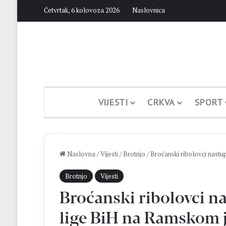
Četvrtak, 6 kolovoza 2026
Naslovnica
VIJESTI
CRKVA
SPORT
Naslovna
/
Vijesti
/
Brotnjo
/
Broćanski ribolovci nastu
Brotnjo
Vijesti
Broćanski ribolovci na
lige BiH na Ramskom 