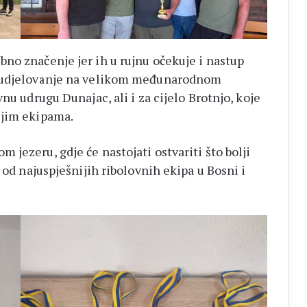
no značenje jer ih u rujnu očekuje i nastup
Sudjelovanje na velikom međunarodnom
nu udrugu Dunajac, ali i za cijelo Brotnjo, koje
ljim ekipama.
jezeru, gdje će nastojati ostvariti što bolji
 od najuspješnijih ribolovnih ekipa u Bosni i