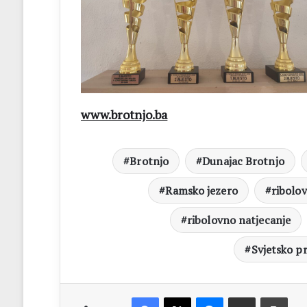
www.brotnjo.ba
Brotnjo
Dunajac Brotnjo
Ramsko jezero
ribolo
ribolovno natjecanje
Svjetsko p
Facebook
X
Messenger
Dijeli putem Emaila
Print