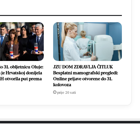
o 31. obljetnicu Oluje:
JZU DOM ZDRAVLJA ČITLUK
 je Hrvatskoj donijela
Besplatni mamografski pregledi:
iH otvorila put prema
Online prijave otvorene do 31.
kolovoza
prije 20 sati