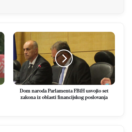
Dom
naroda
Parlamenta
FBiH
usvojio
set
zakona
iz
oblasti
financijskog
Dom naroda Parlamenta FBiH usvojio set
poslovanja
zakona iz oblasti financijskog poslovanja