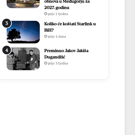
obnova u Međugorju za
2027. godinu
prije 2 tjedna
Koliko će koštati Starlink u
BiH?
prije 4 dana
Preminuo Jakov Jakiša
Dugandžić
prije 3 tjedna