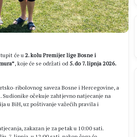
31.
kolovoza
tupit će u
2. kolu Premijer lige Bosne i
amura”
, koje će se održati od
5. do 7. lipnja 2026.
ortsko-ribolovnog saveza Bosne i Hercegovine, a
ni. Sudionike očekuje zahtjevno natjecanje na
ja u BiH, uz poštivanje važećih pravila i
tjecanja, zakazan je za petak u 10:00 sati.
u, 7. lipnja, u 12:00 sati, nakon čega će