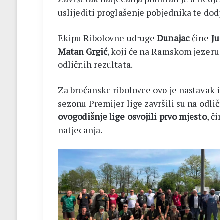
uslijediti proglašenje pobjednika te do
Ekipu Ribolovne udruge
Dunajac
čine
Ju
Matan Grgić
, koji će na Ramskom jezeru 
odličnih rezultata.
Za broćanske ribolovce ovo je nastavak 
sezonu Premijer lige završili su na odl
ovogodišnje lige osvojili prvo mjesto
, č
natjecanja.