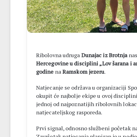
a
BiH
otvorila
put
prema
miru
Ribolovna udruga
Dunajac iz Brotnja
nas
Hercegovine u disciplini „Lov šarana i 
godine
na
Ramskom jezeru
.
Natjecanje se održava u organizaciji Sp
okupit će najbolje ekipe u ovoj discipli
jednoj od najpoznatijih ribolovnih lokaci
natjecateljskog rasporeda.
Prvi signal, odnosno službeni početak na
Završetak natjecanja planiran je u nedjelj