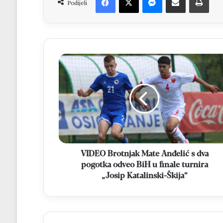
Podijeli
VIDEO
Brotnjak
Mate
Anđelić
s
dva
pogotka
odveo
BiH
u
VIDEO Brotnjak Mate Anđelić s dva
finale
pogotka odveo BiH u finale turnira
turnira
„Josip Katalinski-Škija“
„Josip
Katalinski-
Škija“