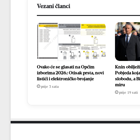
Vezani članci
Ovako će se glasati na Općim
Knin obilježi
izborima 2026.: Otisak prsta, novi
Pobjeda koja
listići i elektroničko brojanje
slobodu, a B
miru
prije 3 sata
prije 19 sati