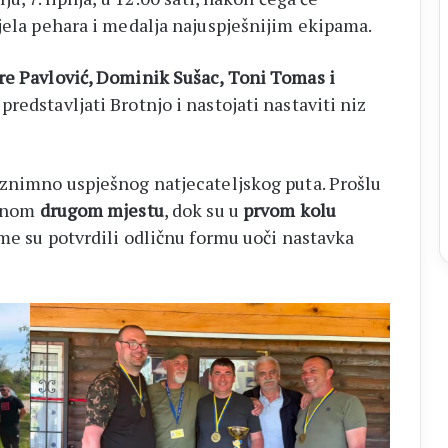
djela pehara i medalja najuspješnijim ekipama.
re Pavlović, Dominik Sušac, Toni Tomas i
predstavljati Brotnjo i nastojati nastaviti niz
iznimno uspješnog natjecateljskog puta. Prošlu
ičnom
drugom mjestu
, dok su u
prvom kolu
ime su potvrdili odličnu formu uoči nastavka