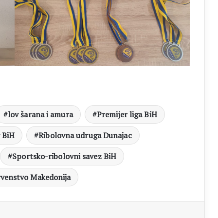
lov šarana i amura
Premijer liga BiH
v BiH
Ribolovna udruga Dunajac
Sportsko-ribolovni savez BiH
rvenstvo Makedonija
aj