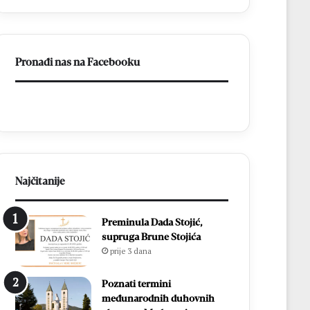
listići
i
elektroničko
brojanje
Pronađi nas na Facebooku
Najčitanije
Preminula Dada Stojić,
supruga Brune Stojića
prije 3 dana
Poznati termini
međunarodnih duhovnih