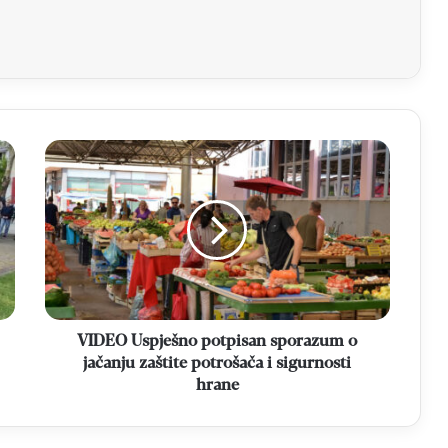
aj
VIDEO
Uspješno
potpisan
sporazum
o
jačanju
zaštite
potrošača
i
sigurnosti
VIDEO Uspješno potpisan sporazum o
hrane
jačanju zaštite potrošača i sigurnosti
hrane