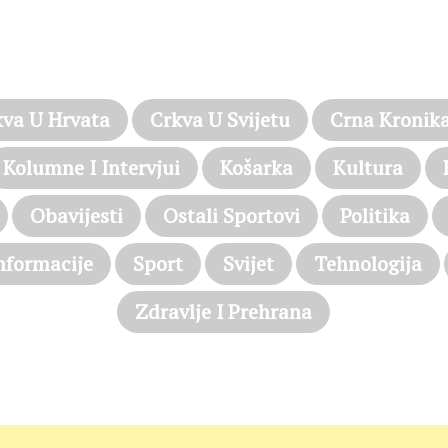
PROČITAJTE JOŠ…
kva U Hrvata
Crkva U Svijetu
Crna Kronik
Kolumne I Intervjui
Košarka
Kultura
Obavijesti
Ostali Sportovi
Politika
nformacije
Sport
Svijet
Tehnologija
Zdravlje I Prehrana