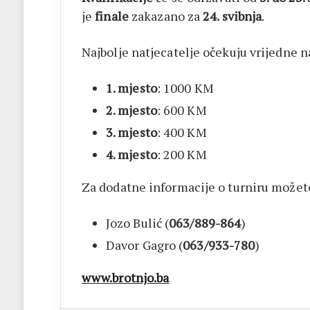
je
finale
zakazano za
24. svibnja
.
Najbolje natjecatelje očekuju vrijedne n
1. mjesto
: 1000 KM
2. mjesto
: 600 KM
3. mjesto
: 400 KM
4. mjesto
: 200 KM
Za dodatne informacije o turniru možete
Jozo Bulić (
063/889-864
)
Davor Gagro (
063/933-780
)
www.brotnjo.ba