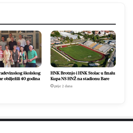
Građevinskog školskog
HNK Brotnjo i HNK Stolac u finalu
r obilježili 40 godina
Kupa NS HNŽ na stadionu Bare
prije 2 dana