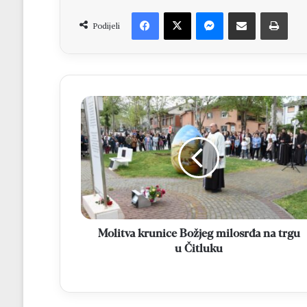
Facebook
X
Messenger
Dijeli putem Emaila
Print
Podijeli
Molitva
krunice
Božjeg
milosrđa
na
trgu
u
Čitluku
Molitva krunice Božjeg milosrđa na trgu
u Čitluku