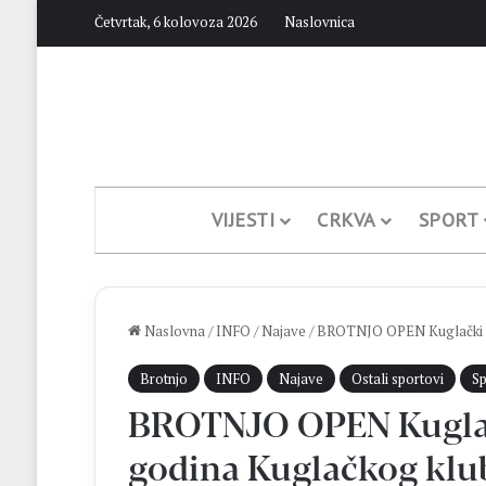
Četvrtak, 6 kolovoza 2026
Naslovnica
VIJESTI
CRKVA
SPORT
Naslovna
/
INFO
/
Najave
/
BROTNJO OPEN Kuglački tu
Brotnjo
INFO
Najave
Ostali sportovi
Sp
BROTNJO OPEN Kuglač
godina Kuglačkog klu