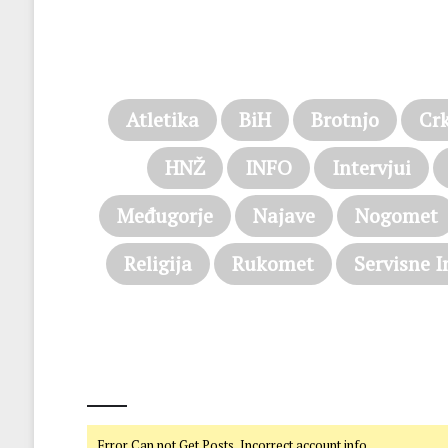
Atletika
BiH
Brotnjo
Cr
HNŽ
INFO
Intervjui
Međugorje
Najave
Nogomet
Religija
Rukomet
Servisne I
@on Twitter
Error Can not Get Posts, Incorrect account info.