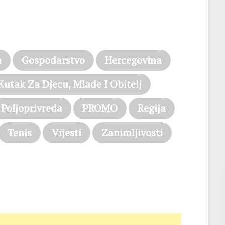
a
Gospodarstvo
Hercegovina
Kutak Za Djecu, Mlade I Obitelj
Poljoprivreda
PROMO
Regija
Tenis
Vijesti
Zanimljivosti