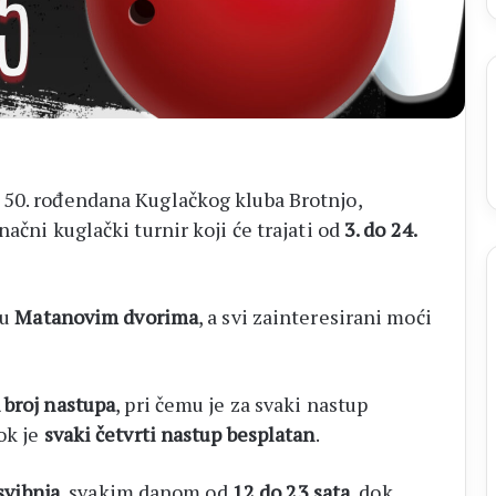
 50. rođendana Kuglačkog kluba Brotnjo,
načni kuglački turnir koji će trajati od
3. do 24.
u
Matanovim dvorima
, a svi zainteresirani moći
broj nastupa
, pri čemu je za svaki nastup
dok je
svaki četvrti nastup besplatan
.
 svibnja
, svakim danom od
12 do 23 sata
, dok