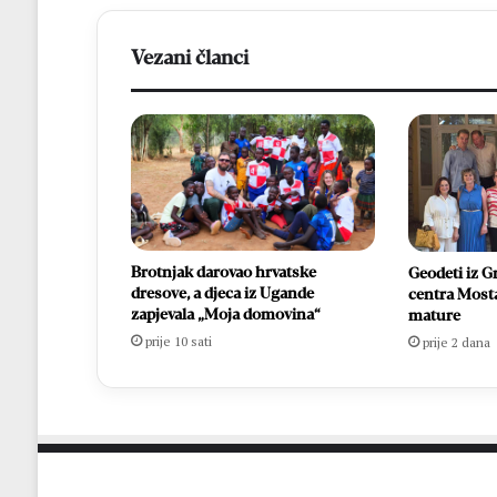
Vezani članci
Brotnjak darovao hrvatske
Geodeti iz 
dresove, a djeca iz Ugande
centra Mosta
zapjevala „Moja domovina“
mature
prije 10 sati
prije 2 dana