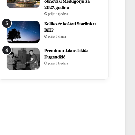
obnova u Međugorju za
2027. godinu
prije 2 tjedna
Koliko će koštati Starlink u
BiH?
prije 4 dana
Preminuo Jakov Jakiša
Dugandžić
prije 3 tjedna