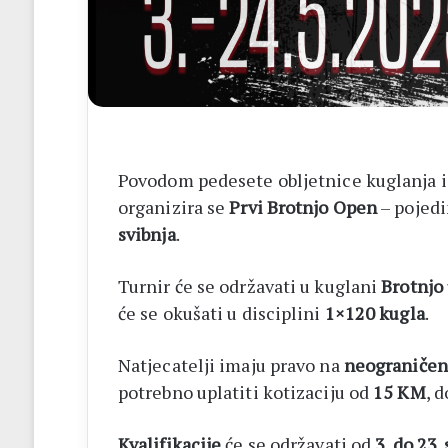
listići
i
elektroničko
brojanje
Povodom pedesete obljetnice kuglanja i
organizira se
Prvi Brotnjo Open
– pojedi
svibnja
.
Turnir će se održavati u kuglani
Brotnjo
će se okušati u disciplini
1×120 kugla
.
Natjecatelji imaju pravo na
neograničen 
potrebno uplatiti kotizaciju od
15 KM
, 
Kvalifikacije
će se održavati od
3. do 23.