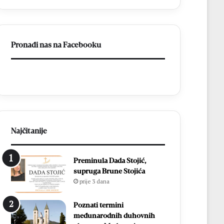
a
BiH
otvorila
put
Pronađi nas na Facebooku
prema
miru
Najčitanije
Preminula Dada Stojić,
supruga Brune Stojića
prije 3 dana
Poznati termini
međunarodnih duhovnih