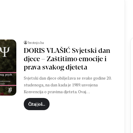
brotnjo.ba
DORIS VLAŠIĆ Svjetski dan
djece – Zaštitimo emocije i
prava svakog djeteta
B
r
Svjetski dan djece obilježava se svake godine 20.
o
studenoga, na dan kada je 1989. usvojena
t
Konvencija o pravima djeteta. Ovaj…
n
j
. obljetnicu Oluje:
prije 42 minute
Čitaj još...
a
Hrvatskoj donijela
Brotnjak darovao hrvatske
k
tvorila put prema
dresove, a djeca iz Ugande
d
zapjevala „Moja domovina“
a
r