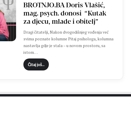
BROTNJO.BA Doris Vlašić,
„
M
mag. psych. donosi “Kutak
o
za djecu, mlade i obitelj”
j
a
Dragi čitatelji, Nakon dvogodišnjeg vođenja već
d
svima poznate kolumne Pitaj psihologa, kolumna
o
nastavlja gdje je stala – u novom prostoru, sa
m
istom…
o
v
Čitaj još...
i
n
a
“
PROČITAJTE JOŠ…