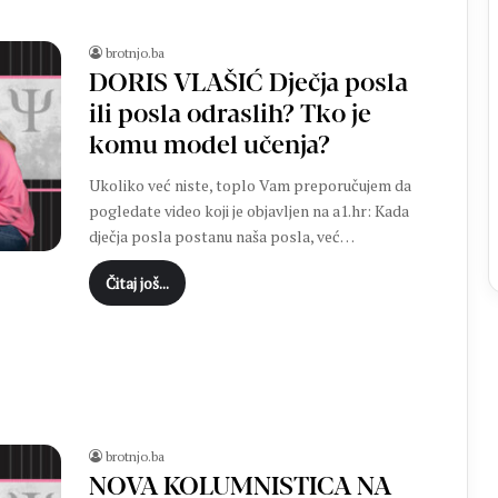
d
j
e
brotnjo.ba
c
DORIS VLAŠIĆ Dječja posla
a
ili posla odraslih? Tko je
i
komu model učenja?
z
U
Ukoliko već niste, toplo Vam preporučujem da
g
pogledate video koji je objavljen na a1.hr: Kada
a
dječja posla postanu naša posla, već…
n
d
Čitaj još...
e
z
a
p
j
e
v
a
brotnjo.ba
l
NOVA KOLUMNISTICA NA
a