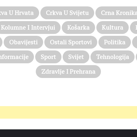
kva U Hrvata
Crkva U Svijetu
Crna Kronik
Kolumne I Intervjui
Košarka
Kultura
Obavijesti
Ostali Sportovi
Politika
nformacije
Sport
Svijet
Tehnologija
Zdravlje I Prehrana