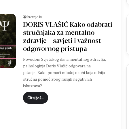
o
v
a
brotnjo.ba
o
DORIS VLAŠIĆ Kako odabrati
h
stručnjaka za mentalno
r
v
zdravlje – savjeti i važnost
a
odgovornog pristupa
t
s
Povodom Svjetskog dana mentalnog zdravlja,
k
psihologinja Doris Vlašić odgovara na
e
pitanje: Kako pomoći mladoj osobi koja odbija
d
stručnu pomoć zbog ranijih negativnih
r
iskustava?…
e
s
Čitaj još...
o
v
e
,
a