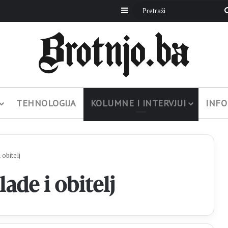
Sidebar
TEHNOLOGIJA
KOLUMNE I INTERVJUI
INFO
 obitelj
ade i obitelj