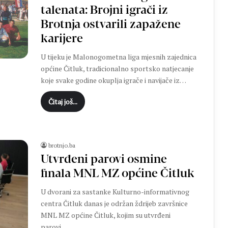
talenata: Brojni igrači iz
Brotnja ostvarili zapažene
karijere
U tijeku je Malonogometna liga mjesnih zajednica
općine Čitluk, tradicionalno sportsko natjecanje
koje svake godine okuplja igrače i navijače iz…
Čitaj još...
brotnjo.ba
Utvrđeni parovi osmine
finala MNL MZ općine Čitluk
U dvorani za sastanke Kulturno-informativnog
centra Čitluk danas je održan ždrijeb završnice
MNL MZ općine Čitluk, kojim su utvrđeni
parovi…