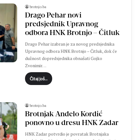
brotnjo.ba
Drago Pehar novi
predsjednik Upravnog
odbora HNK Brotnjo – Čitluk
Drago Pehar izabran je za novog predsjednika
Upravnog odbora HNK Brotnjo – Čitluk, dok će
dužnost dopredsjednika obnašati Gojko
Zvonimir…
Čitaj još...
brotnjo.ba
Brotnjak Anđelo Kordić
ponovno u dresu HNK Zadar
HNK Zadar potvrdio je povratak Brotnjaka