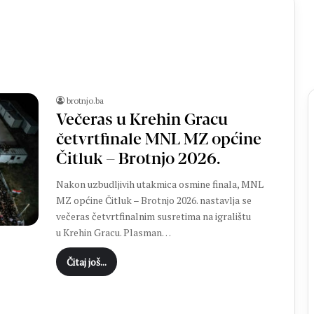
brotnjo.ba
Večeras u Krehin Gracu
četvrtfinale MNL MZ općine
Čitluk – Brotnjo 2026.
V
e
Nakon uzbudljivih utakmica osmine finala, MNL
l
MZ općine Čitluk – Brotnjo 2026. nastavlja se
i
večeras četvrtfinalnim susretima na igralištu
k
u Krehin Gracu. Plasman…
i
sata
prije 6 sati
p
ka Emilie Stojić briljirala u
Veliki povratak u MNK 
Čitaj još...
o
j pobjedi Hrvatske nad
Zvonimir Ćavar ponovn
v
lom
poznatom dresu
r
a