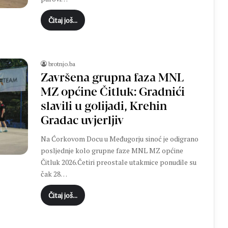
Čitaj još...
brotnjo.ba
Završena grupna faza MNL
MZ općine Čitluk: Gradnići
slavili u golijadi, Krehin
Gradac uvjerljiv
Na Ćorkovom Docu u Međugorju sinoć je odigrano
posljednje kolo grupne faze MNL MZ općine
Čitluk 2026.Četiri preostale utakmice ponudile su
čak 28…
Čitaj još...