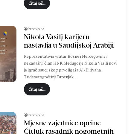
Čitaj još...
m
d
r
e
brotnjo.ba
s
Nikola Vasilj karijeru
u
nastavlja u Saudijskoj Arabiji
Reprezentativni vratar Bosne i Hercegovine i
nekadašnji član HNK Međugorje Nikola Vasilj novi
je igrač saudijskog prvoligaša Al-Diriyaha.
Tridesetogodišnji Brotnjak…
Čitaj još...
brotnjo.ba
Mjesne zajednice općine
Čitluk rasadnik nogometnih