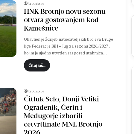
t
brotnjo.ba
a
HNK Brotnjo novu sezonu
k
otvara gostovanjem kod
u
Kamešnice
M
N
Obavljen je ždrijeb natjecateljskih brojeva Druge
K
lige Federacije BiH – Jug za sezonu 2026./2027.,
B
kojim je ujedno utvrđen raspored utakmica…
r
o
Čitaj još...
t
n
j
o
:
brotnjo.ba
Z
Čitluk Selo, Donji Veliki
v
Ograđenik, Čerin i
o
Međugorje izborili
n
i
četvrtfinale MNL Brotnjo
m
2026.