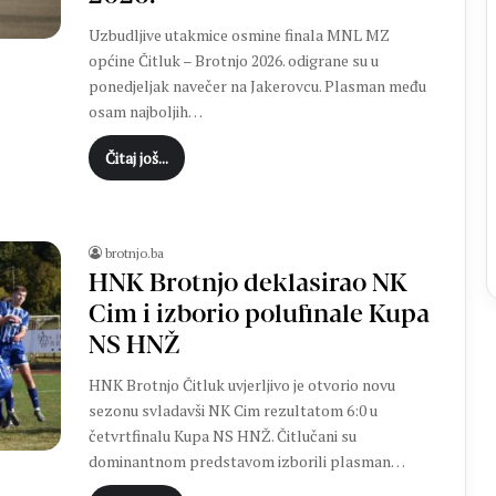
i
r
Uzbudljive utakmice osmine finala MNL MZ
Ć
općine Čitluk – Brotnjo 2026. odigrane su u
a
ponedjeljak navečer na Jakerovcu. Plasman među
v
osam najboljih…
a
r
Čitaj još...
p
o
n
o
brotnjo.ba
v
HNK Brotnjo deklasirao NK
n
o
Cim i izborio polufinale Kupa
u
NS HNŽ
p
o
HNK Brotnjo Čitluk uvjerljivo je otvorio novu
z
sezonu svladavši NK Cim rezultatom 6:0 u
n
četvrtfinalu Kupa NS HNŽ. Čitlučani su
a
dominantnom predstavom izborili plasman…
t
o