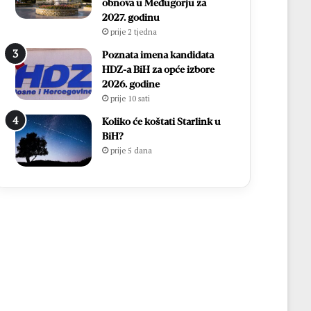
h
j
obnova u Međugorju za
,
s
2027. godinu
v
o
prije 2 tjedna
i
m
Poznata imena kandidata
š
m
HDZ-a BiH za opće izbore
e
e
2026. godine
o
l
prije 10 sati
d
i
7
e
Koliko će koštati Starlink u
0
r
BiH?
0
s
prije 5 dana
s
t
v
v
e
a
ć
e
n
i
k
a
i
1