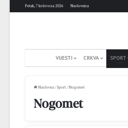
Petak, 7 kolovoza 2026
Naslovnica
VIJESTI
CRKVA
SPORT
Naslovna
/
Sport
/
Nogomet
Nogomet