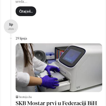
ureda…
Čitaj još...
lip
- 2026 -
29 lipnja
brotnjo.ba
SKB Mostar prvi u Federaciji BiH