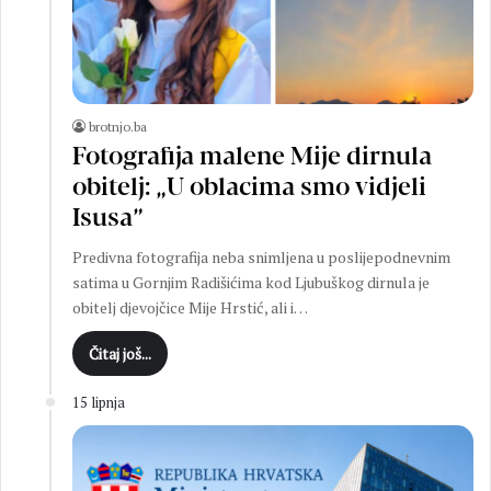
brotnjo.ba
Fotografija malene Mije dirnula
obitelj: „U oblacima smo vidjeli
Isusa”
Predivna fotografija neba snimljena u poslijepodnevnim
satima u Gornjim Radišićima kod Ljubuškog dirnula je
obitelj djevojčice Mije Hrstić, ali i…
Čitaj još...
15 lipnja