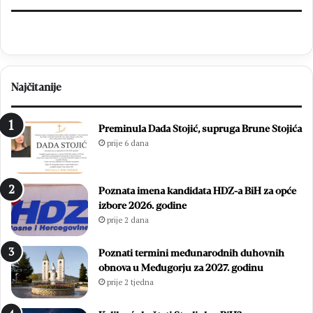
i
j
e
p
o
b
Najčitanije
j
e
d
Preminula Dada Stojić, supruga Brune Stojića
e
prije 6 dana
:
E
m
Poznata imena kandidata HDZ-a BiH za opće
i
izbore 2026. godine
l
prije 2 dana
i
e
S
Poznati termini međunarodnih duhovnih
t
obnova u Međugorju za 2027. godinu
o
prije 2 tjedna
j
i