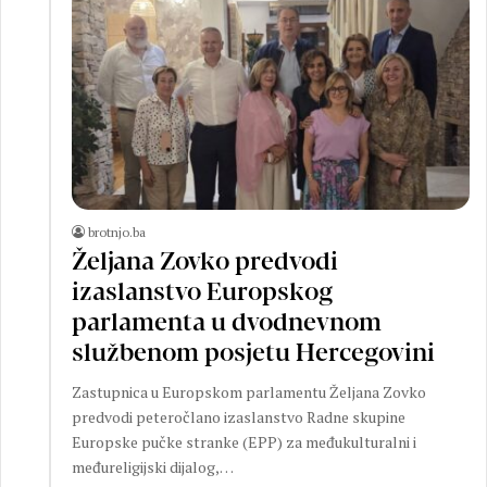
brotnjo.ba
Željana Zovko predvodi
izaslanstvo Europskog
parlamenta u dvodnevnom
službenom posjetu Hercegovini
Zastupnica u Europskom parlamentu Željana Zovko
predvodi peteročlano izaslanstvo Radne skupine
Europske pučke stranke (EPP) za međukulturalni i
međureligijski dijalog,…