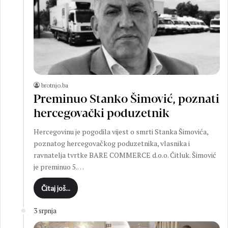
brotnjo.ba
Preminuo Stanko Šimović, poznati
hercegovački poduzetnik
Hercegovinu je pogodila vijest o smrti Stanka Šimovića,
poznatog hercegovačkog poduzetnika, vlasnika i
ravnatelja tvrtke BARE COMMERCE d.o.o. Čitluk. Šimović
je preminuo 5.…
Čitaj još...
3 srpnja