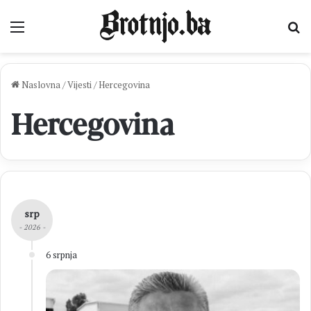
Izbornik
Pr
Naslovna
/
Vijesti
/
Hercegovina
Hercegovina
srp
- 2026 -
6 srpnja