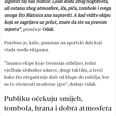
izgubiti taj naš humor. Ljudi dođu zbog nogometa,
ali ostanu zbog atmosfere, ića, pića, tombole i svega
onoga što Blatnica zna napraviti. A kad vidite ekipu
koja se zagrijava uz pršut, znate da ste na pravom
mjestu”
, poručuje
Odak
.
Posebno je, kaže, ponosan na sportski duh koji
vlada među ekipama.
“Imamo ekipe koje treniraju ozbiljno. Jedni
vježbaju slobodne udarce, drugi taktiku, a treći
kako što elegantnije doći od klupe do roštilja. Sve
su to elementi moderne igre”, dodaje Odak.
Publiku očekuju smijeh,
tombola, hrana i dobra atmosfera