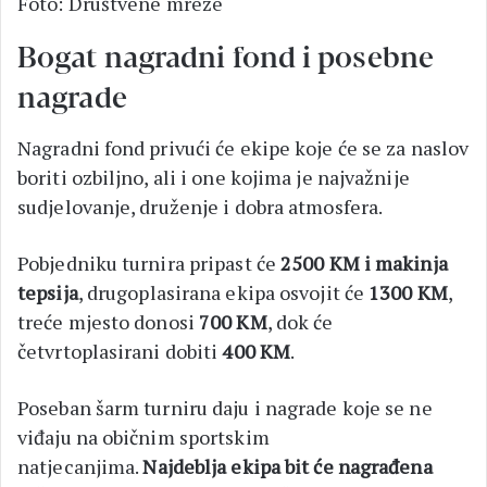
Foto: Društvene mreže
Bogat nagradni fond i posebne
nagrade
Nagradni fond privući će ekipe koje će se za naslov
boriti ozbiljno, ali i one kojima je najvažnije
sudjelovanje, druženje i dobra atmosfera.
Pobjedniku turnira pripast će
2500 KM i makinja
tepsija
, drugoplasirana ekipa osvojit će
1300 KM
,
treće mjesto donosi
700 KM
, dok će
četvrtoplasirani dobiti
400 KM
.
Poseban šarm turniru daju i nagrade koje se ne
viđaju na običnim sportskim
natjecanjima.
Najdeblja ekipa bit će nagrađena