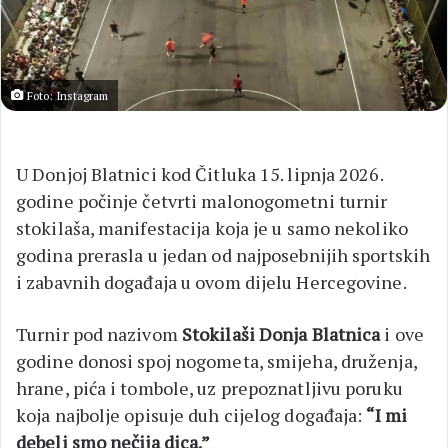
Foto: Instagram
U Donjoj Blatnici kod Čitluka 15. lipnja 2026.
godine počinje četvrti malonogometni turnir
stokilaša, manifestacija koja je u samo nekoliko
godina prerasla u jedan od najposebnijih sportskih
i zabavnih događaja u ovom dijelu Hercegovine.
Turnir pod nazivom
Stokilaši Donja Blatnica
i ove
godine donosi spoj nogometa, smijeha, druženja,
hrane, pića i tombole, uz prepoznatljivu poruku
koja najbolje opisuje duh cijelog događaja:
“I mi
debeli smo nečija dica.”