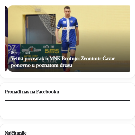
Veliki
Na
povratak
37.
u
Ml
MNK
de
Brotnjo:
tis
Zvonimir
ml
Ćavar
vi
ponovno
od
prije 7 sati
u
Veliki povratak u MNK Brotnjo: Zvonimir Ćavar
70
poznatom
sv
ponovno u poznatom dresu
dresu
i
14
bi
Pronađi nas na Facebooku
Najčitanije