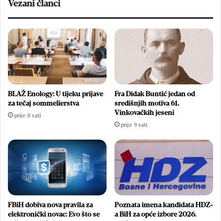
Vezani članci
BLAŽ Enology: U tijeku prijave
Fra Didak Buntić jedan od
za tečaj sommelierstva
središnjih motiva 61.
Vinkovačkih jeseni
prije 8 sati
prije 9 sati
FBiH dobiva nova pravila za
Poznata imena kandidata HDZ-
elektronički novac: Evo što se
a BiH za opće izbore 2026.