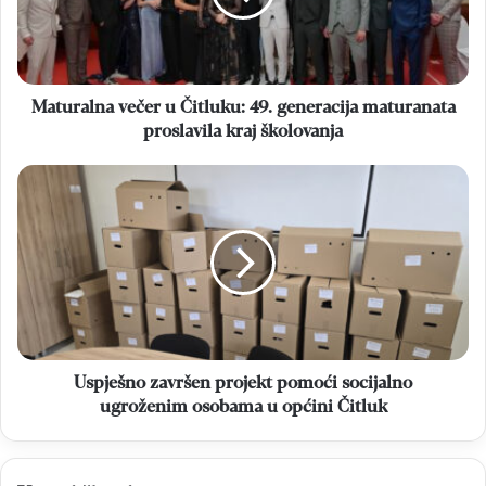
generacija
maturanata
proslavila
kraj
školovanja
Maturalna večer u Čitluku: 49. generacija maturanata
proslavila kraj školovanja
Uspješno
završen
projekt
pomoći
socijalno
ugroženim
osobama
u
općini
Čitluk
Uspješno završen projekt pomoći socijalno
ugroženim osobama u općini Čitluk