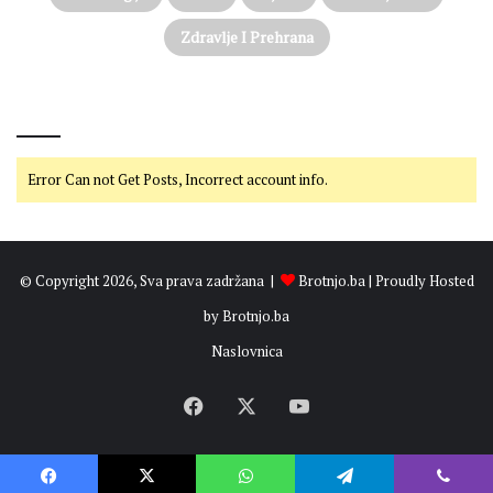
Zdravlje I Prehrana
@on Twitter
Error Can not Get Posts, Incorrect account info.
© Copyright 2026, Sva prava zadržana |
Brotnjo.ba
| Proudly Hosted
by
Brotnjo.ba
Naslovnica
Facebook
X
YouTube