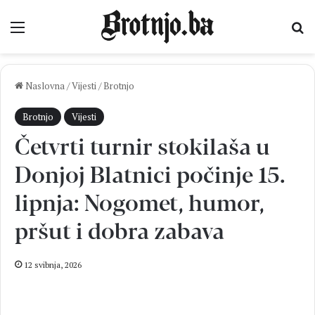
Izbornik
Pr
Naslovna
/
Vijesti
/
Brotnjo
Brotnjo
Vijesti
Četvrti turnir stokilaša u
Donjoj Blatnici počinje 15.
lipnja: Nogomet, humor,
pršut i dobra zabava
12 svibnja, 2026