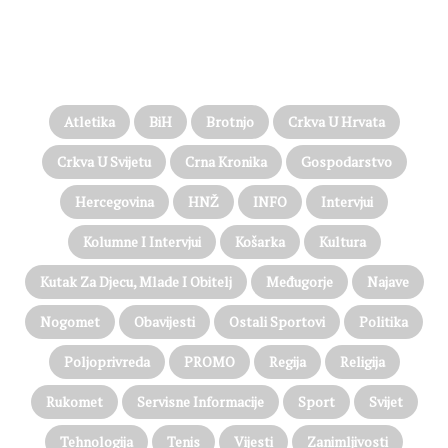
PROČITAJTE JOŠ…
Atletika
BiH
Brotnjo
Crkva U Hrvata
Crkva U Svijetu
Crna Kronika
Gospodarstvo
Hercegovina
HNŽ
INFO
Intervjui
Kolumne I Intervjui
Košarka
Kultura
Kutak Za Djecu, Mlade I Obitelj
Međugorje
Najave
Nogomet
Obavijesti
Ostali Sportovi
Politika
Poljoprivreda
PROMO
Regija
Religija
Rukomet
Servisne Informacije
Sport
Svijet
Tehnologija
Tenis
Vijesti
Zanimljivosti