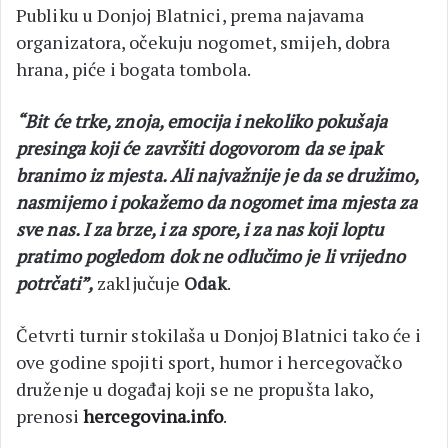
Publiku u Donjoj Blatnici, prema najavama
organizatora, očekuju nogomet, smijeh, dobra
hrana, piće i bogata tombola.
“Bit će trke, znoja, emocija i nekoliko pokušaja
presinga koji će završiti dogovorom da se ipak
branimo iz mjesta. Ali najvažnije je da se družimo,
nasmijemo i pokažemo da nogomet ima mjesta za
sve nas. I za brze, i za spore, i za nas koji loptu
pratimo pogledom dok ne odlučimo je li vrijedno
potrčati”,
zaključuje
Odak
.
Četvrti turnir stokilaša u Donjoj Blatnici tako će i
ove godine spojiti sport, humor i hercegovačko
druženje u događaj koji se ne propušta lako,
prenosi
hercegovina.info
.