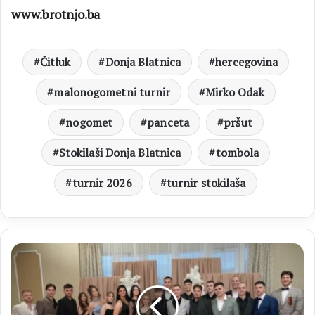
www.brotnjo.ba
Čitluk
Donja Blatnica
hercegovina
malonogometni turnir
Mirko Odak
nogomet
panceta
pršut
Stokilaši Donja Blatnica
tombola
turnir 2026
turnir stokilaša
Maturalna
večer
u
Čitluku:
49.