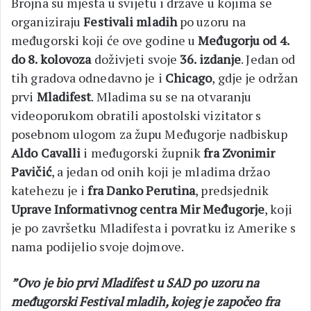
Brojna su mjesta u svijetu i države u kojima se
organiziraju
Festivali mladih
po uzoru na
međugorski koji će ove godine u
Međugorju od 4.
do 8. kolovoza
doživjeti svoje
36. izdanje
. Jedan od
tih gradova odnedavno je i
Chicago
, gdje je održan
prvi
Mladifest
. Mladima su se na otvaranju
videoporukom obratili apostolski vizitator s
posebnom ulogom za župu Međugorje nadbiskup
Aldo Cavalli
i međugorski župnik
fra Zvonimir
Pavičić
, a jedan od onih koji je mladima držao
katehezu je i
fra Danko Perutina
, predsjednik
Uprave Informativnog centra Mir Međugorje
, koji
je po završetku Mladifesta i povratku iz Amerike s
nama podijelio svoje dojmove.
”Ovo je bio prvi Mladifest u SAD po uzoru na
međugorski Festival mladih, kojeg je započeo fra