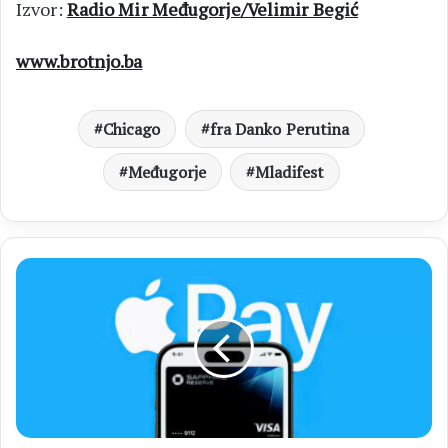
Izvor:
Radio Mir Međugorje/Velimir Begić
www.brotnjo.ba
Chicago
fra Danko Perutina
Međugorje
Mladifest
APPLE
PAY
U
BIH
Usluga
uskoro
dostupna
korisnicima
NLB,