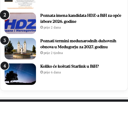
Poznata imena kandidata HDZ-a BiH za opće
izbore 2026. godine
prije 2 dana
Poznati termini međunarodnih duhovnih
obnova u Međugorju za 2027. godinu
prije 2 tjedna
Koliko će koštati Starlink u BiH?
prije 6 dana
PROČITAJTE JOŠ…