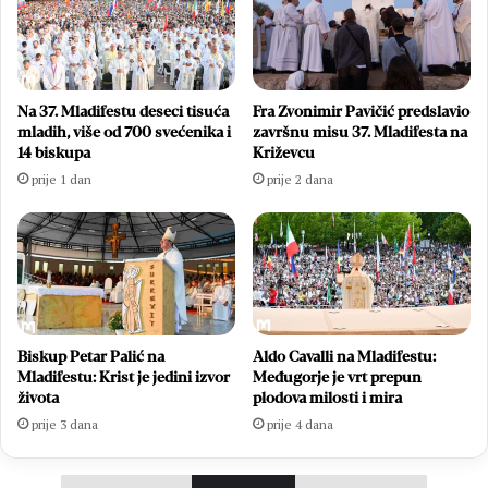
Na 37. Mladifestu deseci tisuća
Fra Zvonimir Pavičić predslavio
mladih, više od 700 svećenika i
završnu misu 37. Mladifesta na
14 biskupa
Križevcu
prije 1 dan
prije 2 dana
Biskup Petar Palić na
Aldo Cavalli na Mladifestu:
Mladifestu: Krist je jedini izvor
Međugorje je vrt prepun
života
plodova milosti i mira
prije 3 dana
prije 4 dana