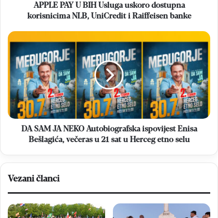
UniCredit
APPLE PAY U BIH Usluga uskoro dostupna
i
korisnicima NLB, UniCredit i Raiffeisen banke
Raiffeisen
banke
DA
SAM
JA
NEKO
Autobiografska
ispovijest
Enisa
Bešlagića,
večeras
u
DA SAM JA NEKO Autobiografska ispovijest Enisa
21
Bešlagića, večeras u 21 sat u Herceg etno selu
sat
u
Herceg
Vezani članci
etno
selu