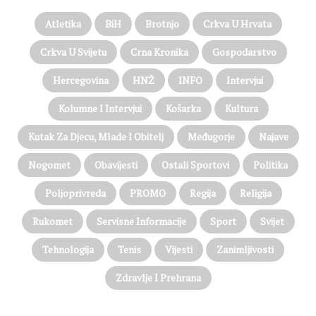
Atletika
BiH
Brotnjo
Crkva U Hrvata
Crkva U Svijetu
Crna Kronika
Gospodarstvo
Hercegovina
HNŽ
INFO
Intervjui
Kolumne I Intervjui
Košarka
Kultura
Kutak Za Djecu, Mlade I Obitelj
Međugorje
Najave
Nogomet
Obavijesti
Ostali Sportovi
Politika
Poljoprivreda
PROMO
Regija
Religija
Rukomet
Servisne Informacije
Sport
Svijet
Tehnologija
Tenis
Vijesti
Zanimljivosti
Zdravlje I Prehrana