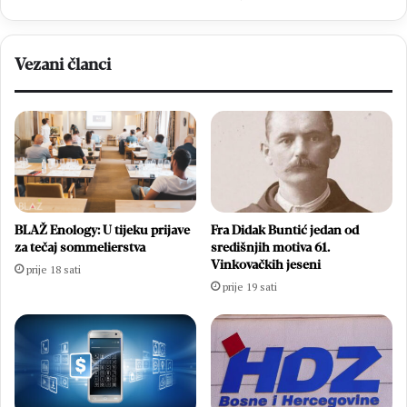
Vezani članci
BLAŽ Enology: U tijeku prijave
Fra Didak Buntić jedan od
za tečaj sommelierstva
središnjih motiva 61.
Vinkovačkih jeseni
prije 18 sati
prije 19 sati