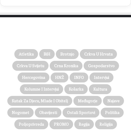
PROČITAJTE JOŠ…
Atletika
BiH
Brotnjo
Crkva U Hrvata
Crkva U Svijetu
Crna Kronika
Gospodarstvo
Hercegovina
HNŽ
INFO
Intervjui
Kolumne I Intervjui
Košarka
Kultura
Kutak Za Djecu, Mlade I Obitelj
Međugorje
Najave
Nogomet
Obavijesti
Ostali Sportovi
Politika
Poljoprivreda
PROMO
Regija
Religija