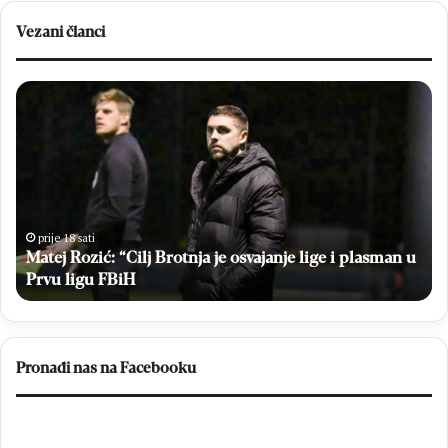
Vezani članci
Matej
Br
Rozić:
Em
“Cilj
Sto
Brotnja
bri
je
u
osvajanje
vel
lige
po
i
Hr
prije 18 sati
plasman
Matej Rozić: “Cilj Brotnja je osvajanje lige i plasman u
na
u
Br
a
Prvu ligu FBiH
Prvu
ligu
FBiH
Pronađi nas na Facebooku