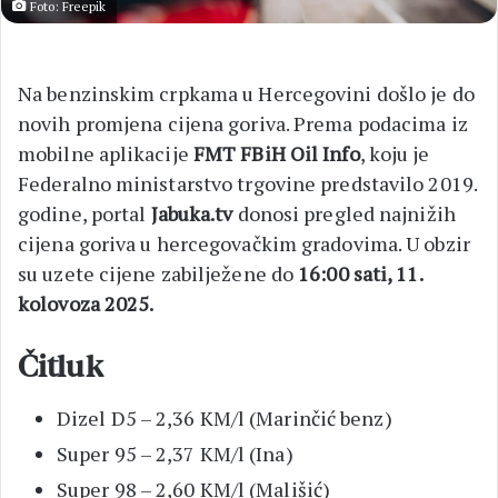
Foto: Freepik
Na benzinskim crpkama u Hercegovini došlo je do
novih promjena cijena goriva. Prema podacima iz
mobilne aplikacije
FMT FBiH Oil Info
, koju je
Federalno ministarstvo trgovine predstavilo 2019.
godine, portal
Jabuka.tv
donosi pregled najnižih
cijena goriva u hercegovačkim gradovima. U obzir
su uzete cijene zabilježene do
16:00 sati, 11.
kolovoza 2025.
Čitluk
Dizel D5 – 2,36 KM/l (Marinčić benz)
Super 95 – 2,37 KM/l (Ina)
Super 98 – 2,60 KM/l (Mališić)