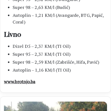
Super 98 – 2,63 KM/l (Budić)
Autoplin – 1,21 KM/l (Avangarde, BTG, Papić,
Coral)
Livno
Dizel D5 – 2,37 KM/l (TI Oil)
Super 95 – 2,37 KM/l (TI Oil)
Super 98 – 2,59 KM/l (Zabrišće, Hifa, Pavić)
Autoplin – 1,16 KM/l (TI Oil)
www.brotnjo.ba
HGSS
ČITLUK