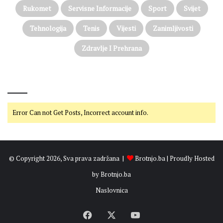
Rukomet
Servisne Informacije
Sport
Svijet
Tehnologija
Tenis
Vijesti
Zanimljivosti
Zdravlje I Prehrana
@on Twitter
Error Can not Get Posts, Incorrect account info.
© Copyright 2026, Sva prava zadržana |
Brotnjo.ba
| Proudly Hosted
by
Brotnjo.ba
Naslovnica
Facebook
X
YouTube