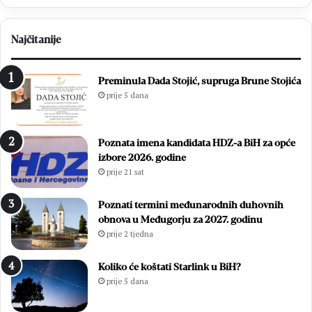
Najčitanije
Preminula Dada Stojić, supruga Brune Stojića
prije 5 dana
Poznata imena kandidata HDZ-a BiH za opće
izbore 2026. godine
prije 21 sat
Poznati termini međunarodnih duhovnih
obnova u Međugorju za 2027. godinu
prije 2 tjedna
Koliko će koštati Starlink u BiH?
prije 5 dana