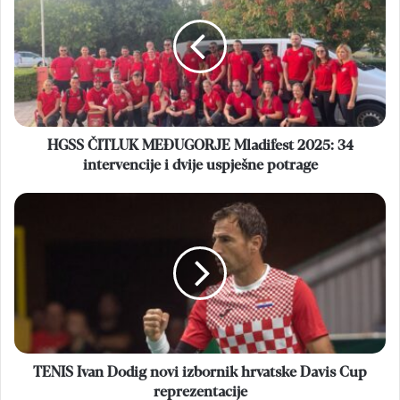
MEĐUGORJE
Mladifest
2025:
34
intervencije
i
dvije
uspješne
HGSS ČITLUK MEĐUGORJE Mladifest 2025: 34
potrage
intervencije i dvije uspješne potrage
TENIS
Ivan
Dodig
novi
izbornik
hrvatske
Davis
Cup
reprezentacije
TENIS Ivan Dodig novi izbornik hrvatske Davis Cup
reprezentacije