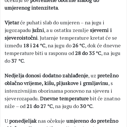
umjerenog intenziteta
.
Vjetar
će puhati slab do umjeren – na jugu i
jugozapadu
južni
, a u ostatku zemlje
sjeverni i
sjeveroistočni
. Jutarnje temperature kretat će se
između
18 i 24 °C
, na jugu do
26 °C
, dok će dnevne
temperature biti u rasponu od
28 do 35 °C
, na jugu
do
37 °C
.
Nedjelja donosi dodatno zahlađenje
, uz
pretežno
oblačno vrijeme, kišu, pljuskove i grmljavinu
, s
intenzivnijim oborinama ponovno na sjeveru i
sjeverozapadu.
Dnevne temperature
bit će znatno
niže – od
21 do 27 °C
, na jugu do
30 °C
.
U
ponedjeljak
nas očekuje
umjereno do pretežno