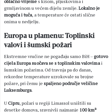
oblačno vrijeme
s kišom, pljuskovima i
grmljavinom u većem dijelu zemlje.
Lokalno je
moguća i tuča
, a temperature će ostati slične
onima u nedjelju.
Europa u plamenu: Toplinski
valovi i šumski požari
Ekstremne vrućine ne pogađaju samo BiH –
gotovo
cijela Europa suočava se s toplinskim valovima
i
šumskim požarima. Od travnja pa do danas,
rekordne temperature uzrokovale su brojne
požare, pri čemu je
spaljeno područje veličine
Luksemburga
.
U
Cipru
, požari u regiji Limassol uništili su
desetke domova, sravnivši najmanje
100 km²