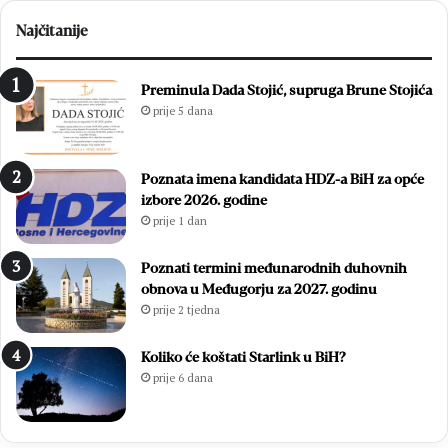
Najčitanije
Preminula Dada Stojić, supruga Brune Stojića
prije 5 dana
Poznata imena kandidata HDZ-a BiH za opće
izbore 2026. godine
prije 1 dan
Poznati termini međunarodnih duhovnih
obnova u Međugorju za 2027. godinu
prije 2 tjedna
Koliko će koštati Starlink u BiH?
prije 6 dana