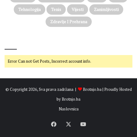
Tehnologija
Tenis
Vijesti
Zanimljivosti
Zdravlje I Prehrana
@on Twitter
Error Can not Get Posts, Incorrect account info.
© Copyright 2026, Sva prava zadržana |
Brotnjo.ba
| Proudly Hosted
by
Brotnjo.ba
Naslovnica
Facebook
X
YouTube