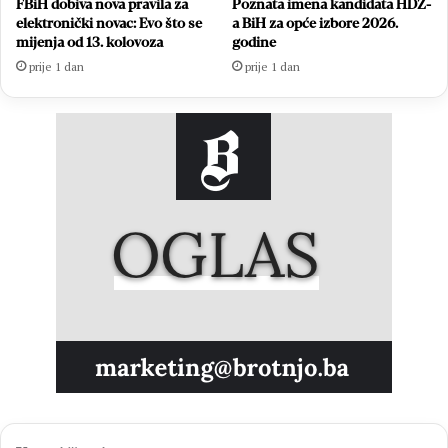
FBiH dobiva nova pravila za
Poznata imena kandidata HDZ-
elektronički novac: Evo što se
a BiH za opće izbore 2026.
mijenja od 13. kolovoza
godine
prije 1 dan
prije 1 dan