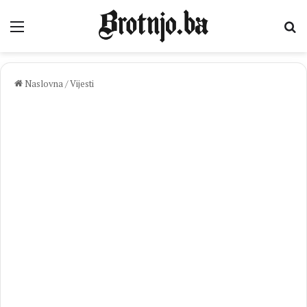
Izbornik
Pr
Naslovna
/
Vijesti