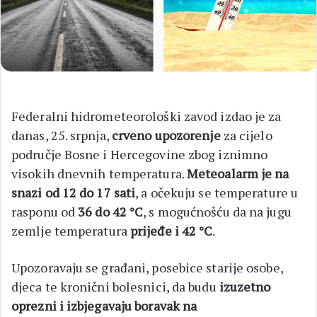
Federalni hidrometeorološki zavod izdao je za
danas, 25. srpnja,
crveno upozorenje
za cijelo
područje Bosne i Hercegovine zbog iznimno
visokih dnevnih temperatura.
Meteoalarm je na
snazi od 12 do 17 sati
, a očekuju se temperature u
rasponu od
36 do 42 °C
, s mogućnošću da na jugu
zemlje temperatura
prijeđe i 42 °C
.
Upozoravaju se građani, posebice starije osobe,
djeca te kronični bolesnici, da budu
izuzetno
oprezni i izbjegavaju boravak na