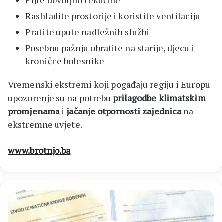
Rashladite prostorije i koristite ventilaciju
Pratite upute nadležnih službi
Posebnu pažnju obratite na starije, djecu i
kronične bolesnike
Vremenski ekstremi koji pogađaju regiju i Europu
upozorenje su na potrebu
prilagodbe klimatskim
promjenama
i
jačanje otpornosti zajednica
na
ekstremne uvjete.
www.brotnjo.ba
MOSTAR
Nestašica
obrazaca: