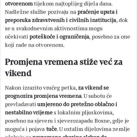
otvorenom
tijekom najtoplijeg dijela dana.
Nadležne službe pozivaju na
praćenje uputa i
preporuka zdravstvenih i civilnih institucija
, dok
se u svakodnevnim aktivnostima mogu
očekivati
poteškoće i ograničenja
, posebno za one
koji rade na otvorenom.
Promjena vremena stiže već za
vikend
Nakon izrazito vrućeg petka,
za vikend se
prognozira promjena vremena
. U subotu će
prevladavati
umjereno do pretežno oblačno i
nestabilno vrijeme
s lokalnim pljuskovima,
posebno na sjeveru i sjeverozapadu Bosne, gdje je
moguća i pojava
tuče
. U ostalim dijelovima zemlje
očekuju se
povremene oborine slabog do