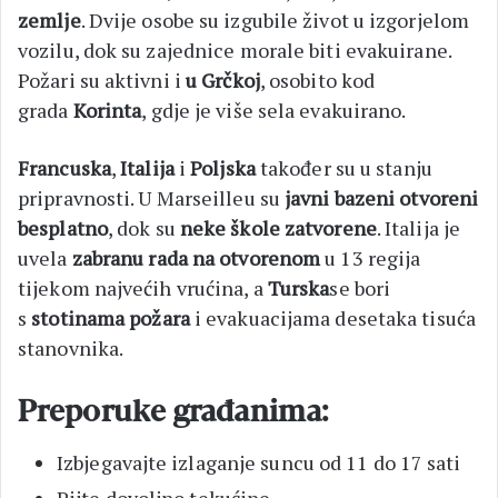
zemlje
. Dvije osobe su izgubile život u izgorjelom
vozilu, dok su zajednice morale biti evakuirane.
Požari su aktivni i
u Grčkoj
, osobito kod
grada
Korinta
, gdje je više sela evakuirano.
Francuska
,
Italija
i
Poljska
također su u stanju
pripravnosti. U Marseilleu su
javni bazeni otvoreni
besplatno
, dok su
neke škole zatvorene
. Italija je
uvela
zabranu rada na otvorenom
u 13 regija
tijekom najvećih vrućina, a
Turska
se bori
s
stotinama požara
i evakuacijama desetaka tisuća
stanovnika.
Preporuke građanima:
Izbjegavajte izlaganje suncu od 11 do 17 sati
Pijte dovoljno tekućine