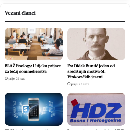
svi
sudionici
Vezani članci
završnice
BLAŽ Enology: U tijeku prijave
Fra Didak Buntić jedan od
za tečaj sommelierstva
središnjih motiva 61.
Vinkovačkih jeseni
prije 21 sat
prije 23 sata