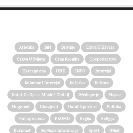
PROČITAJTE JOŠ…
Atletika
BiH
Brotnjo
Crkva U Hrvata
Crkva U Svijetu
Crna Kronika
Gospodarstvo
Hercegovina
HNŽ
INFO
Intervjui
Kolumne I Intervjui
Košarka
Kultura
Kutak Za Djecu, Mlade I Obitelj
Međugorje
Najave
Nogomet
Obavijesti
Ostali Sportovi
Politika
Poljoprivreda
PROMO
Regija
Religija
Rukomet
Servisne Informacije
Sport
Svijet