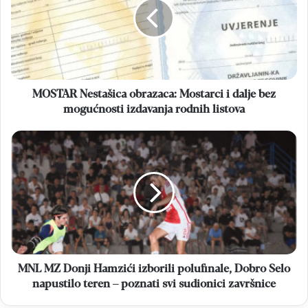
Mostarci
i
dalje
bez
mogućnosti
izdavanja
rodnih
MOSTAR Nestašica obrazaca: Mostarci i dalje bez
listova
mogućnosti izdavanja rodnih listova
MNL
MZ
Donji
Hamzići
izborili
polufinale,
Dobro
Selo
napustilo
teren
MNL MZ Donji Hamzići izborili polufinale, Dobro Selo
–
napustilo teren – poznati svi sudionici završnice
poznati