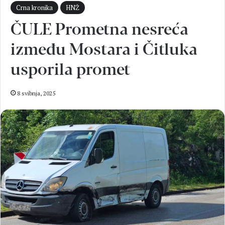
Crna kronika
HNŽ
ČULE Prometna nesreća
između Mostara i Čitluka
usporila promet
8 svibnja, 2025