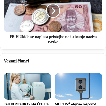
se
naplata
pristojbe
na
isticanje
naziva
tvrtke
FBiH Ukida se naplata pristojbe na isticanje naziva
tvrtke
Vezani članci
JZU DOM ZDRAVLJA ČITLUK
MUP HNŽ objavio raspored