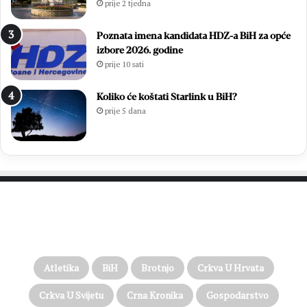
prije 2 tjedna
Poznata imena kandidata HDZ-a BiH za opće
izbore 2026. godine
prije 10 sati
Koliko će koštati Starlink u BiH?
prije 5 dana
PROČITAJTE JOŠ…
Atletika
BiH
Brotnjo
Crkva U Hrvata
Crkva U Svijetu
Crna Kronika
Gospodarstvo