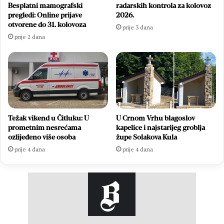
Besplatni mamografski
radarskih kontrola za kolovoz
pregledi: Online prijave
2026.
otvorene do 31. kolovoza
prije 3 dana
prije 2 dana
Težak vikend u Čitluku: U
U Crnom Vrhu blagoslov
prometnim nesrećama
kapelice i najstarijeg groblja
ozlijeđeno više osoba
župe Solakova Kula
prije 4 dana
prije 4 dana