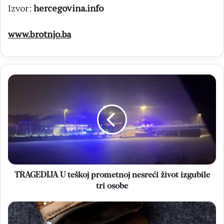
Izvor:
hercegovina.info
www.brotnjo.ba
TRAGEDIJA
U
teškoj
prometnoj
nesreći
život
izgubile
tri
osobe
TRAGEDIJA U teškoj prometnoj nesreći život izgubile
tri osobe
FBiH
Ukida