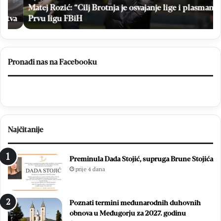
plasman
Matej Rozić: “Cilj Brotnja je osvajanje lige i plasman u
na
u
Br
a
Prvu ligu FBiH
Prvu
ligu
FBiH
Pronađi nas na Facebooku
Najčitanije
Preminula Dada Stojić, supruga Brune Stojića
prije 4 dana
Poznati termini međunarodnih duhovnih
obnova u Međugorju za 2027. godinu