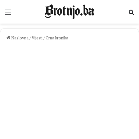
Izbornik
Pr
Naslovna
/
Vijesti
/
Crna kronika