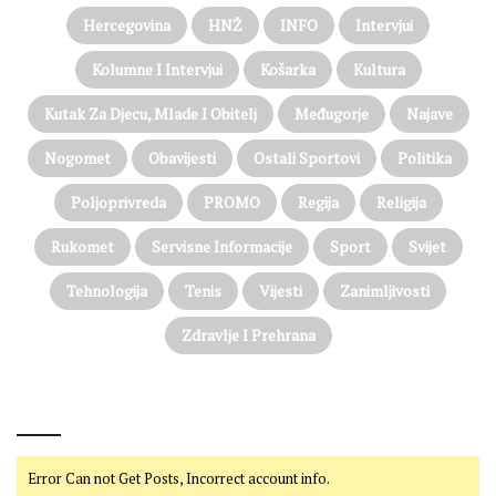
Hercegovina
HNŽ
INFO
Intervjui
Kolumne I Intervjui
Košarka
Kultura
Kutak Za Djecu, Mlade I Obitelj
Međugorje
Najave
Nogomet
Obavijesti
Ostali Sportovi
Politika
Poljoprivreda
PROMO
Regija
Religija
Rukomet
Servisne Informacije
Sport
Svijet
Tehnologija
Tenis
Vijesti
Zanimljivosti
Zdravlje I Prehrana
@on Twitter
Error Can not Get Posts, Incorrect account info.