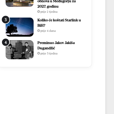
obnova u Međugorju za
2027. godinu
prije 2 tjedna
Koliko će koštati Starlink u
BiH?
prije 4 dana
Preminuo Jakov Jakiša
Dugandžić
prije 3 tjedna