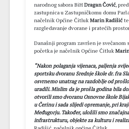
narodnog sabora BiH
Dragan Čović
, pre
zastupnica u Zastupničkomu domu Parl
načelnik Općine Čitluk
Marin Radišić
te
razgledavanje dvorane i pratećih prostor
Današnji program završen je svečanom sj
početka je načelnik Općine Čitluk
Marin
“Nakon polaganja vijenaca, paljenja svije
sportsku dvoranu Srednje škole dr. fra Sla
osvrnemo unatrag na razdoblje od prošlo
uradili. Mislim da je prošla godina bila d
otvorili smo dvoranu Osnovne škole Bija
u Čerinu i sada slijedi opremanje, pri kr
Međugorju. Također, uložili smo značajna
infrastrukturu, objekte za kulturu i reali
Radišić, načelnik općine Čitluk.