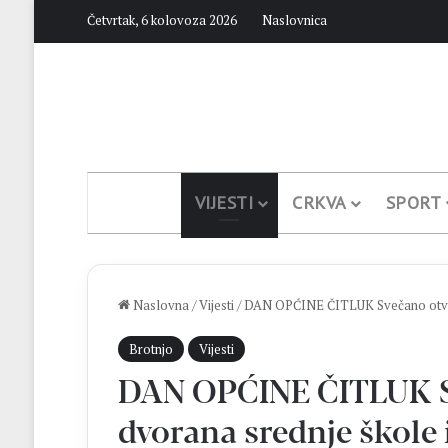
Četvrtak, 6 kolovoza 2026
Naslovnica
VIJESTI
CRKVA
SPORT
Naslovna
/
Vijesti
/
DAN OPĆINE ČITLUK Svečano otvore
Brotnjo
Vijesti
DAN OPĆINE ČITLUK S
dvorana srednje škole