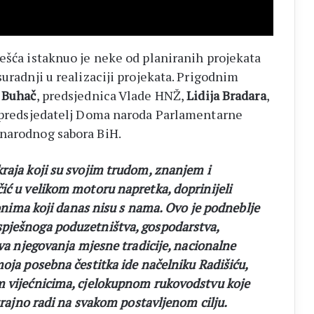
ešća istaknuo je neke od planiranih projekata
suradnji u realizaciji projekata. Prigodnim
 Buhač
, predsjednica Vlade HNŽ,
Lidija Bradara
,
opredsjedatelj Doma naroda Parlamentarne
 narodnog sabora BiH.
raja koji su svojim trudom, znanjem i
ić u velikom motoru napretka, doprinijeli
a onima koji danas nisu s nama. Ovo je podneblje
pješnoga poduzetništva, gospodarstva,
iva njegovanja mjesne tradicije, nacionalne
oja posebna čestitka ide načelniku Radišiću,
m vijećnicima, cjelokupnom rukovodstvu koje
strajno radi na svakom postavljenom cilju.