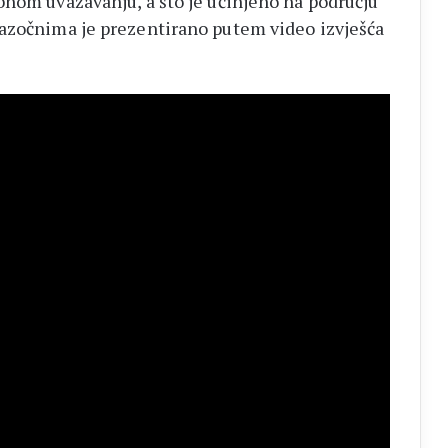
bnom uvažavanju, a što je učinjeno na području
nazočnima je prezentirano putem video izvješća