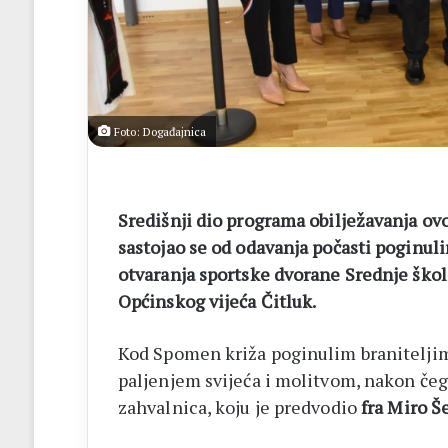
listići
i
elektroničko
brojanje
Foto: Događajnica
Središnji dio programa obilježavanja ov
sastojao se od odavanja počasti poginuli
otvaranja sportske dvorane Srednje škole
Općinskog vijeća Čitluk.
Kod Spomen križa poginulim braniteljim
paljenjem svijeća i molitvom, nakon čega
zahvalnica, koju je predvodio
fra Miro Š