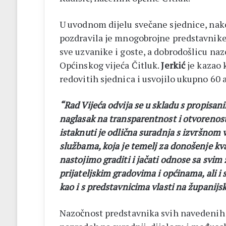
U uvodnom dijelu svečane sjednice, nak
pozdravila je mnogobrojne predstavnike s
sve uzvanike i goste, a dobrodošlicu na
Općinskog vijeća Čitluk.
Jerkić
je kazao 
redovitih sjednica i usvojilo ukupno 60 
“Rad Vijeća odvija se u skladu s propisa
naglasak na transparentnost i otvorenos
istaknuti je odlična suradnja s izvršnom
službama, koja je temelj za donošenje kv
nastojimo graditi i jačati odnose sa svim
prijateljskim gradovima i općinama, ali i
kao i s predstavnicima vlasti na županijsk
Nazočnost predstavnika svih navedenih 