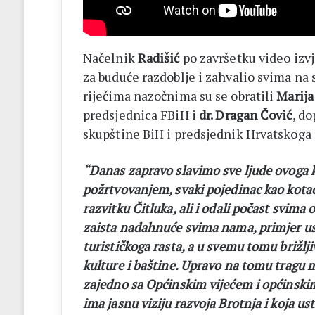
Načelnik
Radišić
po završetku video izvj
za buduće razdoblje i zahvalio svima na 
riječima nazočnima su se obratili
Marija
predsjednica FBiH i
dr. Dragan Čović
, d
skupštine BiH i predsjednik Hrvatskoga
“Danas zapravo slavimo sve ljude ovoga k
požrtvovanjem, svaki pojedinac kao kotač
razvitku Čitluka, ali i odali počast svim
zaista nadahnuće svima nama, primjer us
turističkoga rasta, a u svemu tomu brižlj
kulture i baštine. Upravo na tomu tragu m
zajedno sa Općinskim vijećem i općinski
ima jasnu viziju razvoja Brotnja i koja u