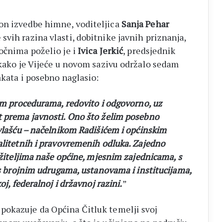
on izvedbe himne, voditeljica
Sanja Pehar
vih razina vlasti, dobitnike javnih priznanja,
zočnima poželio je i
Ivica Jerkić
, predsjednik
kako je Vijeće u novom sazivu održalo sedam
akata i posebno naglasio:
nim procedurama, redovito i odgovorno, uz
t prema javnosti. Ono što želim posebno
 vlašću – načelnikom Radišićem i općinskim
alitetnih i pravovremenih odluka. Zajedno
 žiteljima naše općine, mjesnim zajednicama, s
 s brojnim udrugama, ustanovama i institucijama,
oj, federalnoj i državnoj razini.
”
pokazuje da Općina Čitluk temelji svoj