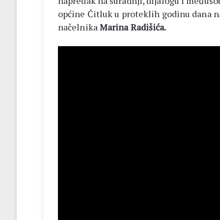
napredak na suradnji, dijalogu i međuso
općine Čitluk u proteklih godinu dana 
načelnika
Marina Radišića.