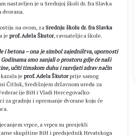
 nastavljen je u Srednjoj školi dr. fra Slavka
a dvorana.
ostiju na ovom, za
Srednju školu dr. fra Slavka
a je
prof. Adela Škutor
, ravnateljica škole.
e i betona – ona je simbol zajedništva, upornosti
. Godinama smo sanjali o prostoru gdje će naši
tine, učiti timskom duhu i razvijati zdrav način
kazala je
prof. Adela Škutor
prije samog
ini Čitluk, Središnjem državnom uredu za
Federacije BiH i Vladi Hercegovačko-
ci za gradnju i opremanje dvorane koju će
aca.
jecanjem vrpce, a vrpcu su presjekli
arne skupštine BiH i predsjednik Hrvatskoga