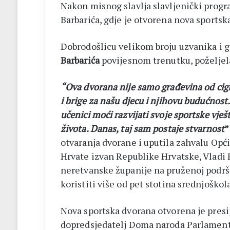
Nakon misnog slavlja slavljenički program
Barbarića, gdje je otvorena nova sportsk
Dobrodošlicu velikom broju uzvanika i g
Barbarića
povijesnom trenutku, poželjel
“Ova dvorana nije samo građevina od cigl
i brige za našu djecu i njihovu budućnost
učenici moći razvijati svoje sportske vješ
života. Danas, taj sam postaje stvarnost
”
otvaranja dvorane i uputila zahvalu Opć
Hrvate izvan Republike Hrvatske, Vladi 
neretvanske županije na pruženoj podrš
koristiti više od pet stotina srednjoškol
Nova sportska dvorana otvorena je presi
dopredsjedatelj Doma naroda Parlament