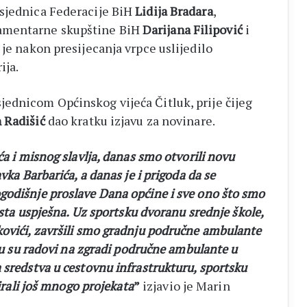
dsjednica Federacije BiH
Lidija Bradara
,
amentarne skupštine BiH
Darijana Filipović
i
 je nakon presijecanja vrpce uslijedilo
ija.
ednicom Općinskog vijeća Čitluk, prije čijeg
 Radišić
dao kratku izjavu za novinare.
ća i misnog slavlja, danas smo otvorili novu
vka Barbarića, a danas je i prigoda da se
godišnje proslave Dana općine i sve ono što smo
osta uspješna. Uz sportsku dvoranu srednje škole,
kovići, završili smo gradnju područne ambulante
aju su radovi na zgradi područne ambulante u
 sredstva u cestovnu infrastrukturu, sportsku
zirali još mnogo projekata
”
izjavio je Marin