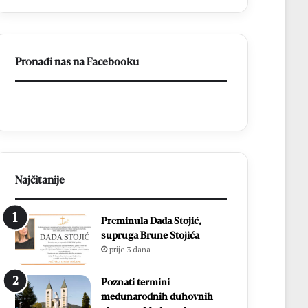
a
BiH
otvorila
put
Pronađi nas na Facebooku
prema
miru
Najčitanije
Preminula Dada Stojić,
supruga Brune Stojića
prije 3 dana
Poznati termini
međunarodnih duhovnih