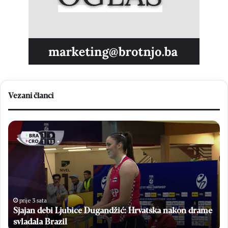
Vezani članci
Sjajan
FB
debi
do
Ljubice
no
Dugandžić:
pr
Hrvatska
za
nakon
ele
drame
no
svladala
Ev
prije 3 sata
Brazil
Sjajan debi Ljubice Dugandžić: Hrvatska nakon drame
št
se
svladala Brazil