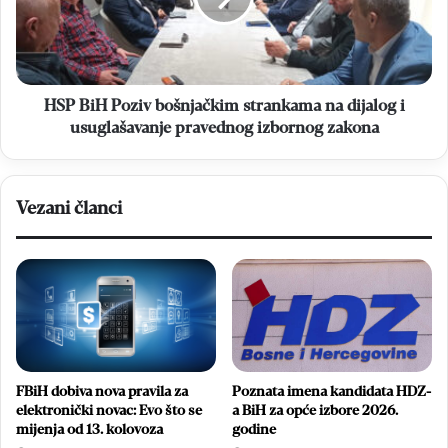
na
dijalog
i
usuglašavanje
pravednog
HSP BiH Poziv bošnjačkim strankama na dijalog i
izbornog
usuglašavanje pravednog izbornog zakona
zakona
Vezani članci
FBiH dobiva nova pravila za
Poznata imena kandidata HDZ-
elektronički novac: Evo što se
a BiH za opće izbore 2026.
mijenja od 13. kolovoza
godine