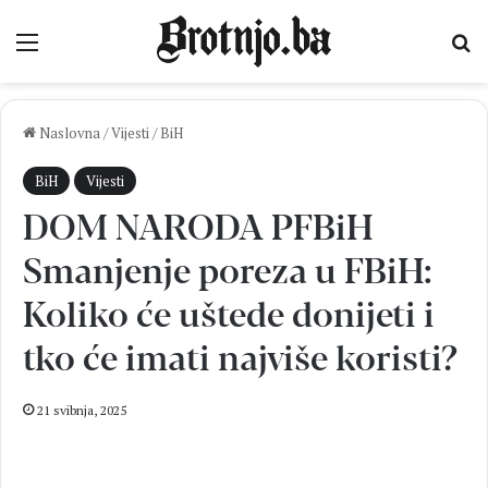
Izbornik
Pr
Naslovna
/
Vijesti
/
BiH
BiH
Vijesti
DOM NARODA PFBiH
Smanjenje poreza u FBiH:
Koliko će uštede donijeti i
tko će imati najviše koristi?
21 svibnja, 2025