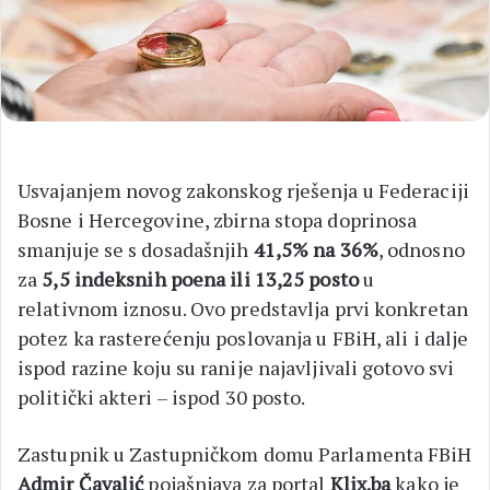
Usvajanjem novog zakonskog rješenja u Federaciji
Bosne i Hercegovine, zbirna stopa doprinosa
smanjuje se s dosadašnjih
41,5% na 36%
, odnosno
za
5,5 indeksnih poena ili 13,25 posto
u
relativnom iznosu. Ovo predstavlja prvi konkretan
potez ka rasterećenju poslovanja u FBiH, ali i dalje
ispod razine koju su ranije najavljivali gotovo svi
politički akteri – ispod 30 posto.
Zastupnik u Zastupničkom domu Parlamenta FBiH
Admir Čavalić
pojašnjava za portal
Klix.ba
kako je