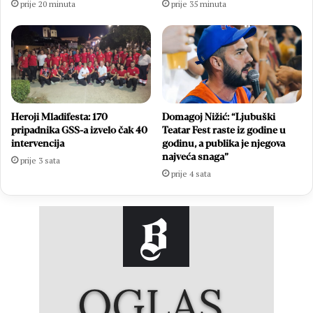
prije 20 minuta
prije 35 minuta
Heroji Mladifesta: 170
Domagoj Nižić: “Ljubuški
pripadnika GSS-a izvelo čak 40
Teatar Fest raste iz godine u
intervencija
godinu, a publika je njegova
najveća snaga”
prije 3 sata
prije 4 sata