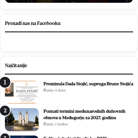
mi
od
13.
ko
Pronađi nas na Facebooku
Najčitanije
Preminula Dada Stojić, supruga Brune Stojića
prije 4 dana
Poznati termini međunarodnih duhovnih
obnova u Međugorju za 2027. godinu
prije 2 tjedna