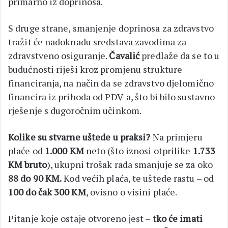
primarno iz doprinosa.
S druge strane, smanjenje doprinosa za zdravstvo
tražit će nadoknadu sredstava zavodima za
zdravstveno osiguranje.
Čavalić
predlaže da se to u
budućnosti riješi kroz promjenu strukture
financiranja, na način da se zdravstvo djelomično
financira iz prihoda od PDV-a, što bi bilo sustavno
rješenje s dugoročnim učinkom.
Kolike su stvarne uštede u praksi?
Na primjeru
plaće od
1.000 KM
neto (što iznosi otprilike
1.733
KM bruto
), ukupni trošak rada smanjuje se za oko
88 do 90 KM.
Kod većih plaća, te uštede rastu – od
100 do čak 300 KM
, ovisno o visini plaće.
Pitanje koje ostaje otvoreno jest –
tko će imati