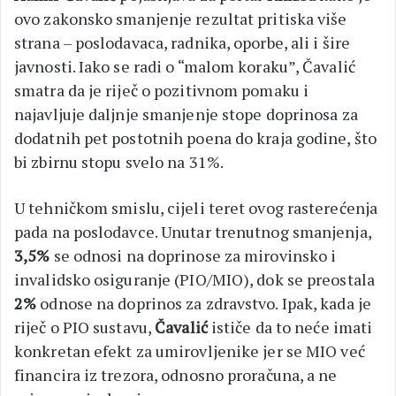
ovo zakonsko smanjenje rezultat pritiska više
strana – poslodavaca, radnika, oporbe, ali i šire
javnosti. Iako se radi o “malom koraku”, Čavalić
smatra da je riječ o pozitivnom pomaku i
najavljuje daljnje smanjenje stope doprinosa za
dodatnih pet postotnih poena do kraja godine, što
bi zbirnu stopu svelo na 31%.
U tehničkom smislu, cijeli teret ovog rasterećenja
pada na poslodavce. Unutar trenutnog smanjenja,
3,5%
se odnosi na doprinose za mirovinsko i
invalidsko osiguranje (PIO/MIO), dok se preostala
2%
odnose na doprinos za zdravstvo. Ipak, kada je
riječ o PIO sustavu,
Čavalić
ističe da to neće imati
konkretan efekt za umirovljenike jer se MIO već
financira iz trezora, odnosno proračuna, a ne