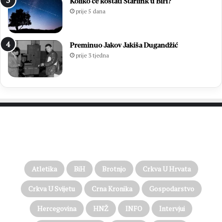
Koliko će koštati Starlink u BiH?
prije 5 dana
Preminuo Jakov Jakiša Dugandžić
prije 3 tjedna
PROČITAJTE JOŠ…
Atletika
BiH
Brotnjo
Crkva U Hrvata
Crkva U Svijetu
Crna Kronika
Gospodarstvo
Hercegovina
HNŽ
INFO
Intervjui