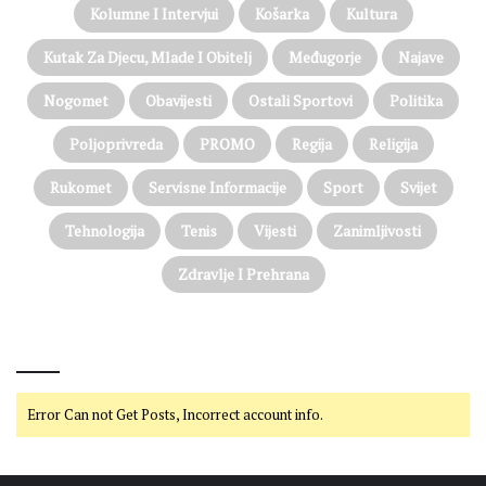
Kolumne I Intervjui
Košarka
Kultura
Kutak Za Djecu, Mlade I Obitelj
Međugorje
Najave
Nogomet
Obavijesti
Ostali Sportovi
Politika
Poljoprivreda
PROMO
Regija
Religija
Rukomet
Servisne Informacije
Sport
Svijet
Tehnologija
Tenis
Vijesti
Zanimljivosti
Zdravlje I Prehrana
@on Twitter
Error Can not Get Posts, Incorrect account info.