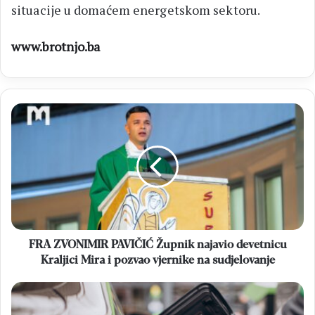
situacije u domaćem energetskom sektoru.
www.brotnjo.ba
FRA
ZVONIMIR
PAVIČIĆ
Župnik
najavio
devetnicu
Kraljici
Mira
i
pozvao
FRA ZVONIMIR PAVIČIĆ Župnik najavio devetnicu
vjernike
Kraljici Mira i pozvao vjernike na sudjelovanje
na
sudjelovanje
CIJENE
GORIVA