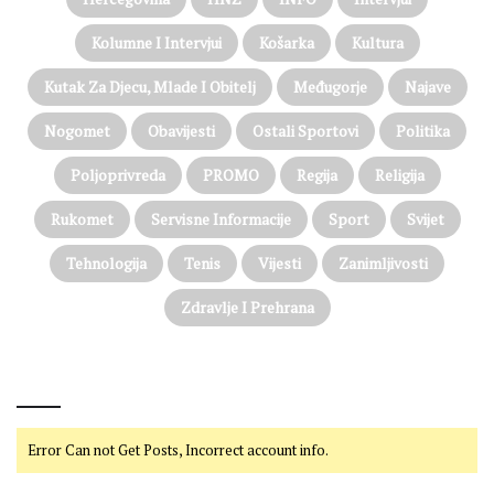
Kolumne I Intervjui
Košarka
Kultura
Kutak Za Djecu, Mlade I Obitelj
Međugorje
Najave
Nogomet
Obavijesti
Ostali Sportovi
Politika
Poljoprivreda
PROMO
Regija
Religija
Rukomet
Servisne Informacije
Sport
Svijet
Tehnologija
Tenis
Vijesti
Zanimljivosti
Zdravlje I Prehrana
@on Twitter
Error Can not Get Posts, Incorrect account info.