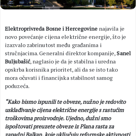
Elektroprivreda Bosne i Hercegovine
najavila je
novo povećanje cijena električne energije, što je
izazvalo zabrinutost među građanima i
stručnjacima. Generalni direktor kompanije,
Sanel
Buljubašić
, naglasio je da je stabilna i uredna
opskrba korisnika prioritet, ali da se isto tako
mora očuvati i financijska stabilnost samog
poduzeća.
“Kako bismo ispunili te obveze, nužno je redovito
usklađivanje cijena električne energije s rastućim
troškovima proizvodnje. Ujedno, dužni smo
ispoštovati preuzete obveze iz Plana rasta za
zapadni Balkan, koje uključuju reformske aktivnosti