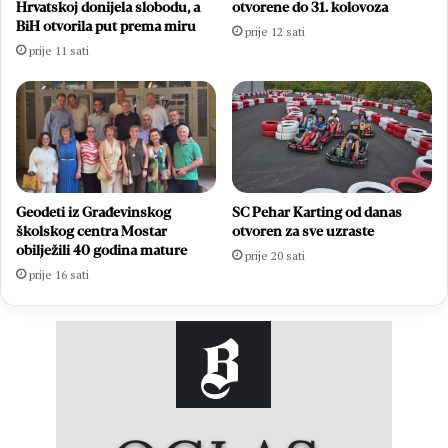
Hrvatskoj donijela slobodu, a
otvorene do 31. kolovoza
BiH otvorila put prema miru
prije 12 sati
prije 11 sati
Geodeti iz Građevinskog
SC Pehar Karting od danas
školskog centra Mostar
otvoren za sve uzraste
obilježili 40 godina mature
prije 20 sati
prije 16 sati