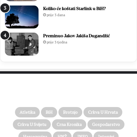
Koliko će koštati Starlink u BiH?
prije 3 dana
Preminuo Jakov Jakiša Dugandžić
prije 3 tjedna
PROČITAJTE JOŠ…
Atletika
BiH
Brotnjo
Crkva U Hrvata
Crkva U Svijetu
Crna Kronika
Gospodarstvo
Hercegovina
HNŽ
INFO
Intervjui