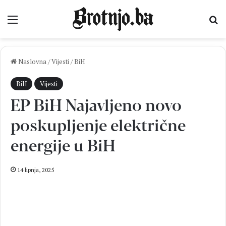
Izbornik
Pr
Naslovna
/
Vijesti
/
BiH
BiH
Vijesti
EP BiH Najavljeno novo
poskupljenje električne
energije u BiH
14 lipnja, 2025