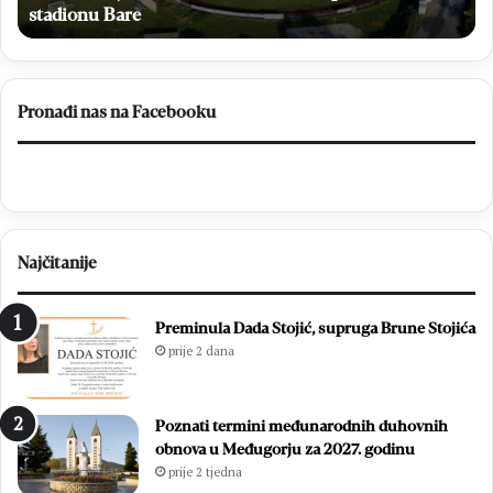
HNŽ
ži
stadionu Bare
na
stadionu
Bare
Pronađi nas na Facebooku
Najčitanije
Preminula Dada Stojić, supruga Brune Stojića
prije 2 dana
Poznati termini međunarodnih duhovnih
obnova u Međugorju za 2027. godinu
prije 2 tjedna