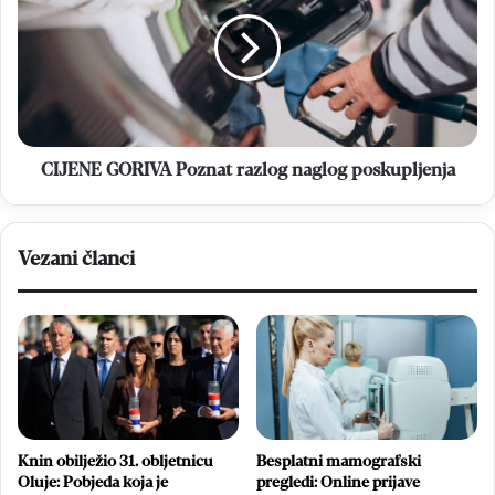
Poznat
razlog
naglog
poskupljenja
CIJENE GORIVA Poznat razlog naglog poskupljenja
Vezani članci
Knin obilježio 31. obljetnicu
Besplatni mamografski
Oluje: Pobjeda koja je
pregledi: Online prijave