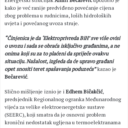
Energetski stručnjak
Almir Bečarević
upozorio je
kako je već ranije predviđeno povećanje cijena
zbog problema u rudnicima, loših hidroloških
uvjeta i povećanog uvoza struje.
“Činjenica je da ‘Elektroprivreda BiH’ sve više ovisi
o uvozu i sada se obraća isključivo građanima, a ne
onima koji su za to plaćeni da spriječe ovakvu
situaciju. Nažalost, izgleda da će upravo građani
opet snositi teret spašavanja poduzeća”
kazao je
Bečarević
.
Slično mišljenje iznio je i
Edhem Bičakčić
,
predsjednik Regionalnog ogranka Međunarodnog
vijeća za velike elektroenergetske sustave
(SEERC), koji smatra da je osnovni problem
kronični nedostatak ugljena u termoelektranama