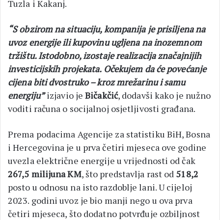
Tuzla i Kakanj.
“S obzirom na situaciju, kompanija je prisiljena na
uvoz energije ili kupovinu ugljena na inozemnom
tržištu. Istodobno, izostaje realizacija značajnijih
investicijskih projekata. Očekujem da će povećanje
cijena biti dvostruko – kroz mrežarinu i samu
energiju”
izjavio je
Bičakčić
, dodavši kako je nužno
voditi računa o socijalnoj osjetljivosti građana.
Prema podacima Agencije za statistiku BiH, Bosna
i Hercegovina je u prva četiri mjeseca ove godine
uvezla električne energije u vrijednosti od čak
267,5 milijuna KM
, što predstavlja rast od
518,2
posto u odnosu na isto razdoblje lani. U cijeloj
2023. godini uvoz je bio manji nego u ova prva
četiri mjeseca, što dodatno potvrđuje ozbiljnost