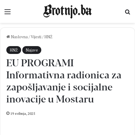
Izbornik
Pr
Naslovna
/
Vijesti
/
HNŽ
HNŽ
Najave
EU PROGRAMI
Informativna radionica za
zapošljavanje i socijalne
inovacije u Mostaru
19 svibnja, 2025