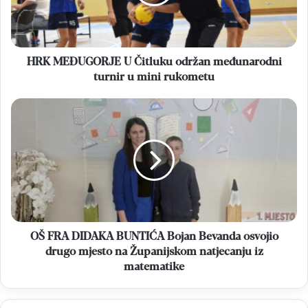
međunarodni
turnir
u
mini
rukometu
HRK MEĐUGORJE U Čitluku održan međunarodni
turnir u mini rukometu
OŠ
FRA
DIDAKA
BUNTIĆA
Bojan
Bevanda
osvojio
drugo
mjesto
na
OŠ FRA DIDAKA BUNTIĆA Bojan Bevanda osvojio
Županijskom
drugo mjesto na Županijskom natjecanju iz
natjecanju
matematike
iz
matematike