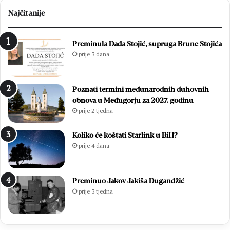
Najčitanije
Preminula Dada Stojić, supruga Brune Stojića
prije 3 dana
Poznati termini međunarodnih duhovnih
obnova u Međugorju za 2027. godinu
prije 2 tjedna
Koliko će koštati Starlink u BiH?
prije 4 dana
Preminuo Jakov Jakiša Dugandžić
prije 3 tjedna