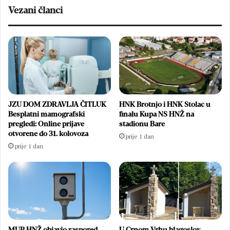
Vezani članci
JZU DOM ZDRAVLJA ČITLUK
HNK Brotnjo i HNK Stolac u
Besplatni mamografski
finalu Kupa NS HNŽ na
pregledi: Online prijave
stadionu Bare
otvorene do 31. kolovoza
prije 1 dan
prije 1 dan
MUP HNŽ objavio raspored
U Crnom Vrhu blagoslov