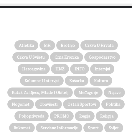
PROČITAJTE JOŠ…
Atletika
BiH
Brotnjo
Crkva U Hrvata
Crkva U Svijetu
Crna Kronika
Gospodarstvo
Hercegovina
HNŽ
INFO
Intervjui
Kolumne I Intervjui
Košarka
Kultura
Kutak Za Djecu, Mlade I Obitelj
Međugorje
Najave
Nogomet
Obavijesti
Ostali Sportovi
Politika
Poljoprivreda
PROMO
Regija
Religija
Rukomet
Servisne Informacije
Sport
Svijet