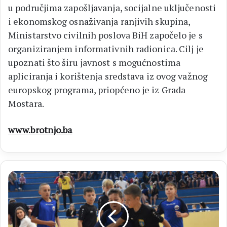
u područjima zapošljavanja, socijalne uključenosti
i ekonomskog osnaživanja ranjivih skupina,
Ministarstvo civilnih poslova BiH započelo je s
organiziranjem informativnih radionica. Cilj je
upoznati što širu javnost s mogućnostima
apliciranja i korištenja sredstava iz ovog važnog
europskog programa, priopćeno je iz Grada
Mostara.
www.brotnjo.ba
HRK
MEĐUGORJE
U
Čitluku
održan