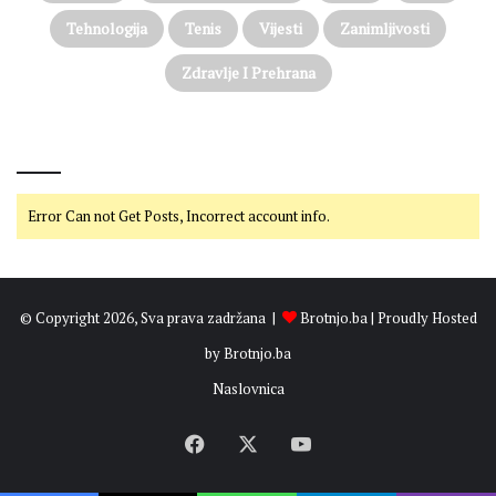
Tehnologija
Tenis
Vijesti
Zanimljivosti
Zdravlje I Prehrana
@on Twitter
Error Can not Get Posts, Incorrect account info.
© Copyright 2026, Sva prava zadržana |
Brotnjo.ba
| Proudly Hosted
by
Brotnjo.ba
Naslovnica
Facebook
X
YouTube