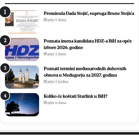
Preminula Dada Stojić, supruga Brune Stojića
prije 5 dana
Poznata imena kandidata HDZ-a BiH za opće
izbore 2026. godine
prije 2 dana
Poznati termini međunarodnih duhovnih
obnova u Međugorju za 2027. godinu
prije 2 tjedna
Koliko će koštati Starlink u BiH?
prije 6 dana