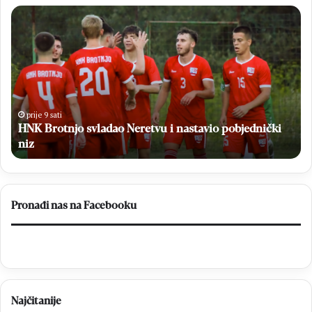
U
Blizancima
proslavljen
18.
Dan
Blizanaca
jednički
prije 9 sati
U Blizancima proslavljen 18. Dan Blizanaca
Pronađi nas na Facebooku
Najčitanije