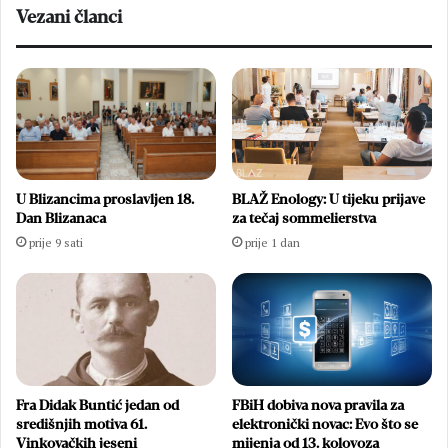
Vezani članci
U Blizancima proslavljen 18.
BLAŽ Enology: U tijeku prijave
Dan Blizanaca
za tečaj sommelierstva
prije 9 sati
prije 1 dan
Fra Didak Buntić jedan od
FBiH dobiva nova pravila za
središnjih motiva 61.
elektronički novac: Evo što se
Vinkovačkih jeseni
mijenja od 13. kolovoza