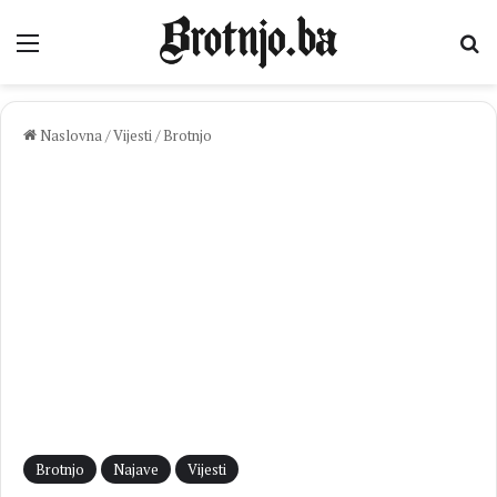
Izbornik
Pr
Naslovna
/
Vijesti
/
Brotnjo
Brotnjo
Najave
Vijesti