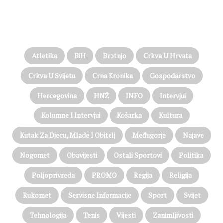
PROČITAJTE JOŠ…
Atletika
BiH
Brotnjo
Crkva U Hrvata
Crkva U Svijetu
Crna Kronika
Gospodarstvo
Hercegovina
HNŽ
INFO
Intervjui
Kolumne I Intervjui
Košarka
Kultura
Kutak Za Djecu, Mlade I Obitelj
Međugorje
Najave
Nogomet
Obavijesti
Ostali Sportovi
Politika
Poljoprivreda
PROMO
Regija
Religija
Rukomet
Servisne Informacije
Sport
Svijet
Tehnologija
Tenis
Vijesti
Zanimljivosti