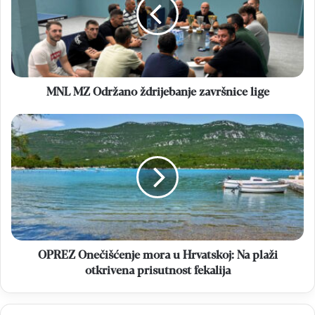
ždrijebanje
završnice
lige
MNL MZ Održano ždrijebanje završnice lige
OPREZ
Onečišćenje
mora
u
Hrvatskoj:
Na
plaži
otkrivena
prisutnost
fekalija
OPREZ Onečišćenje mora u Hrvatskoj: Na plaži
otkrivena prisutnost fekalija