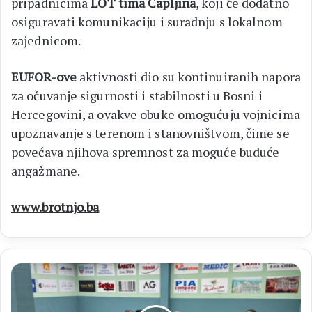
pripadnicima
LOT tima Čapljina
, koji će dodatno
osiguravati komunikaciju i suradnju s lokalnom
zajednicom.
EUFOR-ove
aktivnosti dio su kontinuiranih napora
za očuvanje sigurnosti i stabilnosti u Bosni i
Hercegovini, a ovakve obuke omogućuju vojnicima
upoznavanje s terenom i stanovništvom, čime se
povećava njihova spremnost za moguće buduće
angažmane.
www.brotnjo.ba
MNL
MZ
Održano