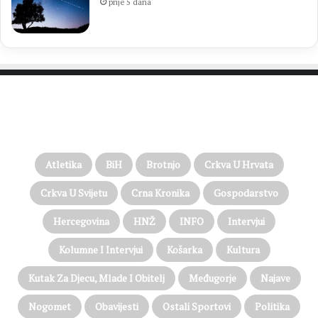
prije 5 dana
PROČITAJTE JOŠ…
Atletika
BiH
Brotnjo
Crkva U Hrvata
Crkva U Svijetu
Crna Kronika
Gospodarstvo
Hercegovina
HNŽ
INFO
Intervjui
Kolumne I Intervjui
Košarka
Kultura
Kutak Za Djecu, Mlade I Obitelj
Međugorje
Najave
Nogomet
Obavijesti
Ostali Sportovi
Politika