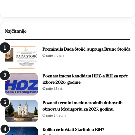
Najčitanije
Preminula Dada Stojić, supruga Brune Stojića
prije 4 dana
Poznata imena kandidata HDZ-a BiH za opće
izbore 2026. godine
prije 15 sati
Poznati termini međunarodnih duhovnih
obnova u Međugorju za 2027. godinu
prije 2 tjedna
Koliko će koštati Starlink u BiH?