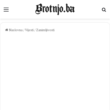
Izbornik
Pr
Naslovna
/
Vijesti
/
Zanimljivosti