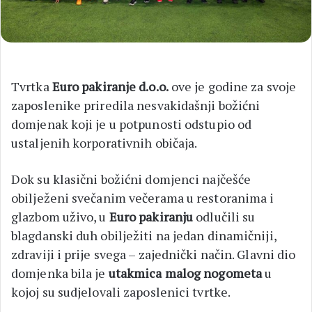
Tvrtka
Euro pakiranje d.o.o.
ove je godine za svoje
zaposlenike priredila nesvakidašnji božićni
domjenak koji je u potpunosti odstupio od
ustaljenih korporativnih običaja.
Dok su klasični božićni domjenci najčešće
obilježeni svečanim večerama u restoranima i
glazbom uživo, u
Euro pakiranju
odlučili su
blagdanski duh obilježiti na jedan dinamičniji,
zdraviji i prije svega – zajednički način. Glavni dio
domjenka bila je
utakmica malog nogometa
u
kojoj su sudjelovali zaposlenici tvrtke.