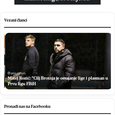
Vezani članci
Matej
Br
Rozić:
Em
“Cilj
Sto
Brotnja
bri
je
u
osvajanje
vel
lige
po
i
Hr
prije 11 sati
plasman
Matej Rozić: “Cilj Brotnja je osvajanje lige i plasman u
na
u
Br
a
Prvu ligu FBiH
Prvu
ligu
FBiH
Pronađi nas na Facebooku