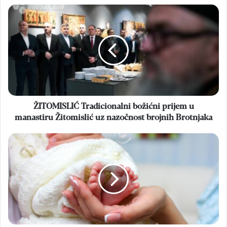
ŽITOMISLIĆ
Tradicionalni
božićni
prijem
u
manastiru
Žitomislić
uz
nazočnost
brojnih
ŽITOMISLIĆ Tradicionalni božićni prijem u
Brotnjaka
manastiru Žitomislić uz nazočnost brojnih Brotnjaka
BABY
BOOM
Sve
više
rođenih
u
Mostaru
–
pozitivan