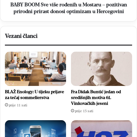
prirodni
BABY BOOM Sve više rođenih u Mostaru – pozitivan
prirast
prirodni prirast donosi optimizam u Hercegovini
donosi
optimizam
u
Vezani članci
Hercegovini
BLAŽ Enology: U tijeku prijave
Fra Didak Buntić jedan od
za tečaj sommelierstva
središnjih motiva 61.
Vinkovačkih jeseni
prije 11 sati
prije 13 sati