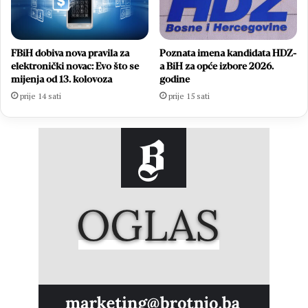
FBiH dobiva nova pravila za
Poznata imena kandidata HDZ-
elektronički novac: Evo što se
a BiH za opće izbore 2026.
mijenja od 13. kolovoza
godine
prije 14 sati
prije 15 sati