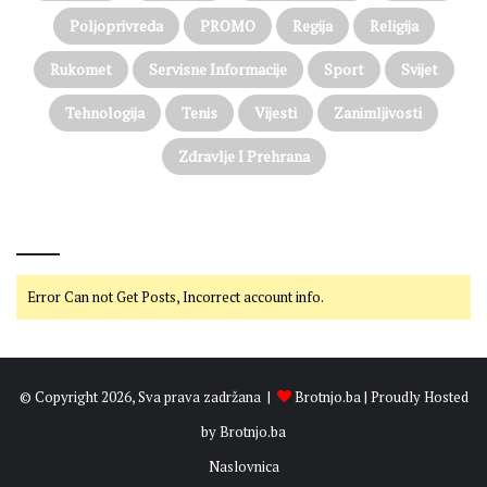
Poljoprivreda
PROMO
Regija
Religija
Rukomet
Servisne Informacije
Sport
Svijet
Tehnologija
Tenis
Vijesti
Zanimljivosti
Zdravlje I Prehrana
@on Twitter
Error Can not Get Posts, Incorrect account info.
© Copyright 2026, Sva prava zadržana |
Brotnjo.ba
| Proudly Hosted
by
Brotnjo.ba
Naslovnica