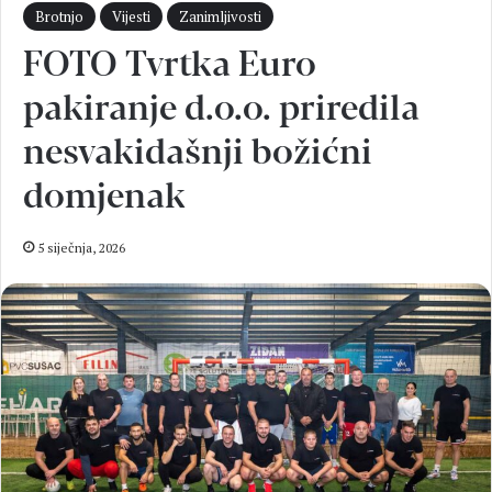
Brotnjo
Vijesti
Zanimljivosti
FOTO Tvrtka Euro
pakiranje d.o.o. priredila
nesvakidašnji božićni
domjenak
5 siječnja, 2026