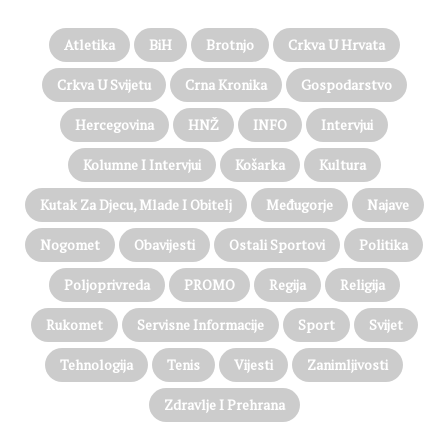
Atletika
BiH
Brotnjo
Crkva U Hrvata
Crkva U Svijetu
Crna Kronika
Gospodarstvo
Hercegovina
HNŽ
INFO
Intervjui
Kolumne I Intervjui
Košarka
Kultura
Kutak Za Djecu, Mlade I Obitelj
Međugorje
Najave
Nogomet
Obavijesti
Ostali Sportovi
Politika
Poljoprivreda
PROMO
Regija
Religija
Rukomet
Servisne Informacije
Sport
Svijet
Tehnologija
Tenis
Vijesti
Zanimljivosti
Zdravlje I Prehrana