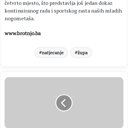
četvrto mjesto, što predstavlja još jedan dokaz
kontinuiranog rada i sportskog rasta naših mladih
nogometaša.
www.brotnjo.ba
natjecanje
župa
ATP
NOTTINGHAM
Marin
Čilić
osvojio
naslov
i
vratio
se