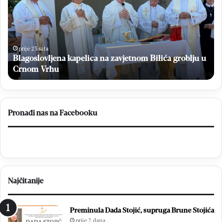
zavjetnom
20
Bilića
Ma
groblju
Bu
u
po
Crnom
ok
prije 23 sata
K
Vrhu
Blagoslovljena kapelica na zavjetnom Bilića groblju u
He
i
Crnom Vrhu
Da
Pronađi nas na Facebooku
Najčitanije
Preminula Dada Stojić, supruga Brune Stojića
prije 7 dana