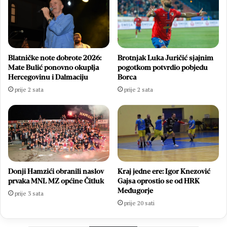
Blatničke note dobrote 2026:
Brotnjak Luka Juričić sjajnim
Mate Bulić ponovno okuplja
pogotkom potvrdio pobjedu
Hercegovinu i Dalmaciju
Borca
prije 2 sata
prije 2 sata
Donji Hamzići obranili naslov
Kraj jedne ere: Igor Knezović
prvaka MNL MZ općine Čitluk
Gajsa oprostio se od HRK
Međugorje
prije 3 sata
prije 20 sati