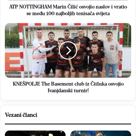
među
ATP NOTTINGHAM Marin Čilić osvojio naslov i vratio
100
se među 100 najboljih tenisača svijeta
najboljih
tenisača
KNEŠPOLJE
svijeta
The
Basement
club
iz
Čitluka
osvojio
Ivanjdanski
turnir!
KNEŠPOLJE The Basement club iz Čitluka osvojio
Ivanjdanski turnir!
Vezani članci