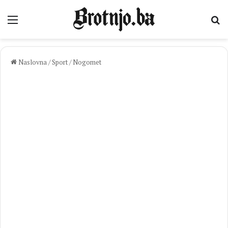
Izbornik
Pr
Naslovna
/
Sport
/
Nogomet