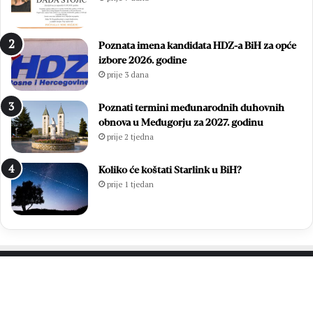
Poznata imena kandidata HDZ-a BiH za opće
izbore 2026. godine
prije 3 dana
Poznati termini međunarodnih duhovnih
obnova u Međugorju za 2027. godinu
prije 2 tjedna
Koliko će koštati Starlink u BiH?
prije 1 tjedan
PROČITAJTE JOŠ…