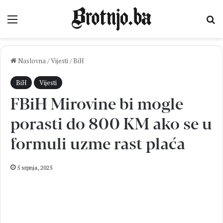
Izbornik
Pr
Naslovna
/
Vijesti
/
BiH
BiH
Vijesti
FBiH Mirovine bi mogle
porasti do 800 KM ako se u
formuli uzme rast plaća
5 srpnja, 2025