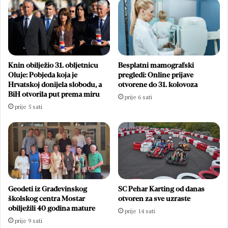
Knin obilježio 31. obljetnicu
Besplatni mamografski
Oluje: Pobjeda koja je
pregledi: Online prijave
Hrvatskoj donijela slobodu, a
otvorene do 31. kolovoza
BiH otvorila put prema miru
prije 6 sati
prije 5 sati
Geodeti iz Građevinskog
SC Pehar Karting od danas
školskog centra Mostar
otvoren za sve uzraste
obilježili 40 godina mature
prije 14 sati
prije 9 sati