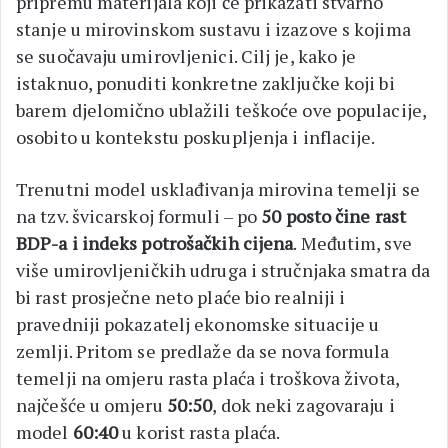
pripremu materijala koji će prikazati stvarno
stanje u mirovinskom sustavu i izazove s kojima
se suočavaju umirovljenici. Cilj je, kako je
istaknuo, ponuditi konkretne zaključke koji bi
barem djelomično ublažili teškoće ove populacije,
osobito u kontekstu poskupljenja i inflacije.
Trenutni model usklađivanja mirovina temelji se
na tzv. švicarskoj formuli – po
50 posto čine rast
BDP-a i indeks potrošačkih cijena
. Međutim, sve
više umirovljeničkih udruga i stručnjaka smatra da
bi rast prosječne neto plaće bio realniji i
pravedniji pokazatelj ekonomske situacije u
zemlji. Pritom se predlaže da se nova formula
temelji na omjeru rasta plaća i troškova života,
najčešće u omjeru
50:50
, dok neki zagovaraju i
model
60:40
u korist rasta plaća.