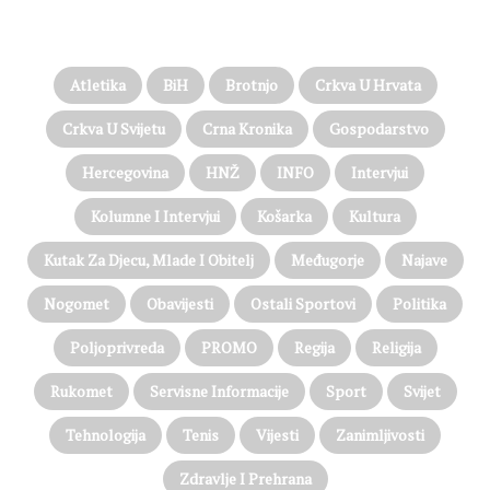
PROČITAJTE JOŠ…
Atletika
BiH
Brotnjo
Crkva U Hrvata
Crkva U Svijetu
Crna Kronika
Gospodarstvo
Hercegovina
HNŽ
INFO
Intervjui
Kolumne I Intervjui
Košarka
Kultura
Kutak Za Djecu, Mlade I Obitelj
Međugorje
Najave
Nogomet
Obavijesti
Ostali Sportovi
Politika
Poljoprivreda
PROMO
Regija
Religija
Rukomet
Servisne Informacije
Sport
Svijet
Tehnologija
Tenis
Vijesti
Zanimljivosti
Zdravlje I Prehrana