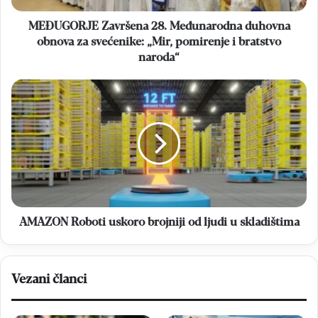
„Mir,
pomirenje
MEĐUGORJE Završena 28. Međunarodna duhovna
i
obnova za svećenike: „Mir, pomirenje i bratstvo
bratstvo
naroda“
naroda“
AMAZON
Roboti
uskoro
brojniji
od
ljudi
u
skladištima
AMAZON Roboti uskoro brojniji od ljudi u skladištima
Vezani članci