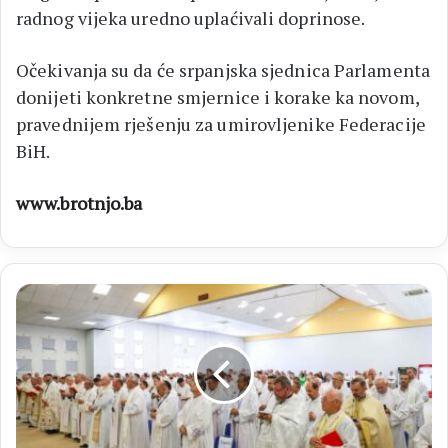
radnog vijeka uredno uplaćivali doprinose.
Očekivanja su da će srpanjska sjednica Parlamenta
donijeti konkretne smjernice i korake ka novom,
pravednijem rješenju za umirovljenike Federacije
BiH.
www.brotnjo.ba
MEĐUGORJE
Završena
28.
Međunarodna
duhovna
obnova
za
svećenike: