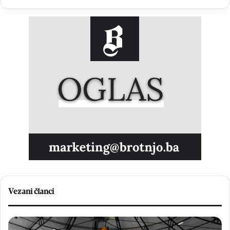
Vezani članci
Biskup
Kn