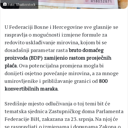
Foto: Shutterstock
U Federaciji Bosne i Hercegovine sve glasnije se
raspravlja o mogućnosti izmjene formule za
redovito usklađivanje mirovina, kojom bi se
dosadašnji parametar rasta
bruto domaćeg
proizvoda (BDP) zamijenio rastom prosječnih
plaća
. Ova potencijalna promjena mogla bi
donijeti osjetno povećanje mirovina, a za mnoge
umirovljenike i približavanje granici od
800
konvertibilnih maraka
.
Središnje mjesto odlučivanja o toj temi bit će
tematska sjednica Zastupničkog doma Parlamenta
Federacije BiH, zakazana za 23. srpnja. Na njoj će
se raspravljati o izmjenama i dopunama Zakona o