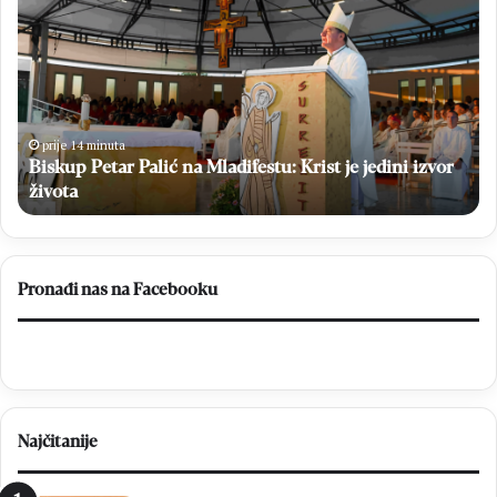
Petar
obi
Palić
31.
na
obl
Mladifestu:
Ol
Krist
Po
je
ko
jedini
je
prije 14 minuta
izvor
Biskup Petar Palić na Mladifestu: Krist je jedini izvor
Hr
života
do
života
sl
a
Bi
ot
Pronađi nas na Facebooku
pu
pr
mi
Najčitanije