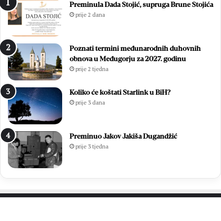
Preminula Dada Stojić, supruga Brune Stojića
prije 2 dana
Poznati termini međunarodnih duhovnih
obnova u Međugorju za 2027. godinu
prije 2 tjedna
Koliko će koštati Starlink u BiH?
prije 3 dana
Preminuo Jakov Jakiša Dugandžić
prije 3 tjedna