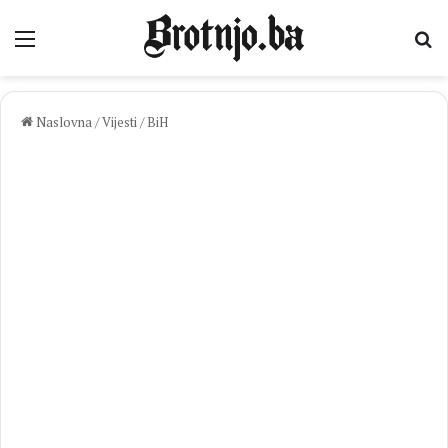
Izbornik
Pr
Naslovna
/
Vijesti
/
BiH