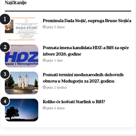
Najčitanije
Preminula Dada Stojić, supruga Brune Stojića
prije 5 dana
Poznata imena kandidata HDZ-a BiH za opće
izbore 2026. godine
prije 1 dan
Poznati termini međunarodnih duhovnih
obnova u Međugorju za 2027. godinu
prije 2 tjedna
Koliko će koštati Starlink u BiH?
prije 6 dana