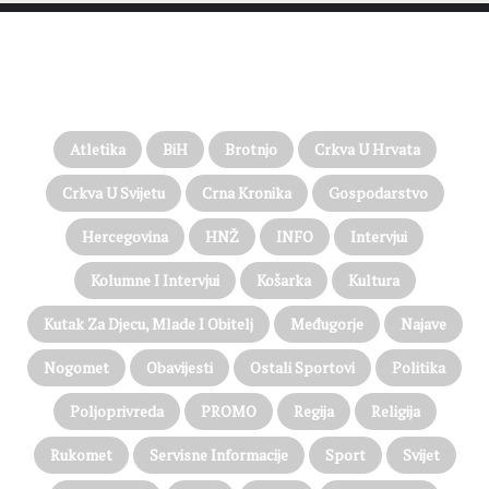
PROČITAJTE JOŠ…
Atletika
BiH
Brotnjo
Crkva U Hrvata
Crkva U Svijetu
Crna Kronika
Gospodarstvo
Hercegovina
HNŽ
INFO
Intervjui
Kolumne I Intervjui
Košarka
Kultura
Kutak Za Djecu, Mlade I Obitelj
Međugorje
Najave
Nogomet
Obavijesti
Ostali Sportovi
Politika
Poljoprivreda
PROMO
Regija
Religija
Rukomet
Servisne Informacije
Sport
Svijet