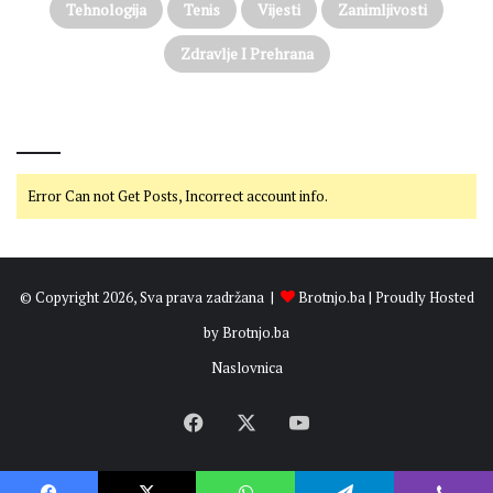
Tehnologija
Tenis
Vijesti
Zanimljivosti
Zdravlje I Prehrana
@on Twitter
Error Can not Get Posts, Incorrect account info.
© Copyright 2026, Sva prava zadržana |
Brotnjo.ba
| Proudly Hosted
by
Brotnjo.ba
Naslovnica
Facebook
X
YouTube