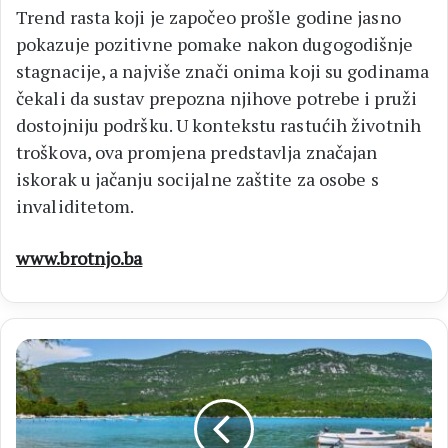
Trend rasta koji je započeo prošle godine jasno
pokazuje pozitivne pomake nakon dugogodišnje
stagnacije, a najviše znači onima koji su godinama
čekali da sustav prepozna njihove potrebe i pruži
dostojniju podršku. U kontekstu rastućih životnih
troškova, ova promjena predstavlja značajan
iskorak u jačanju socijalne zaštite za osobe s
invaliditetom.
www.brotnjo.ba
OPREZ
Onečišćenje
mora
u
Hrvatskoj: