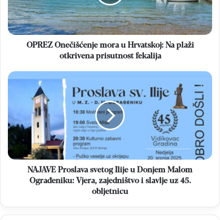
Na
plaži
otkrivena
prisutnost
fekalija
OPREZ Onečišćenje mora u Hrvatskoj: Na plaži
otkrivena prisutnost fekalija
NAJAVE
Proslava
svetog
Ilije
u
Donjem
Malom
Ograđeniku:
Vjera,
zajedništvo
NAJAVE Proslava svetog Ilije u Donjem Malom
i
Ograđeniku: Vjera, zajedništvo i slavlje uz 45.
slavlje
obljetnicu
uz
45.