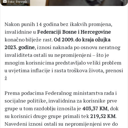
Foto: Freepik
Nakon punih 14 godina bez ikakvih promjena,
invalidnine u
Federaciji Bosne i Hercegovine
konačno bilježe rast.
Od 2009. do kraja ožujka
2023. godine
, iznosi naknada po osnovu neratnog
invaliditeta ostali su nepromijenjeni – što je
mnogim korisnicima predstavljalo veliki problem
u uvjetima inflacije i rasta troškova života, prenosi
ž
Prema podacima Federalnog ministarstva rada i
socijalne politike, invalidnina za korisnike prve
grupe u tom razdoblju iznosila je
403,37 KM
, dok
su korisnici druge grupe primali tek
219,52 KM
.
Navedeni iznosi ostali su nepromijenjeni sve do