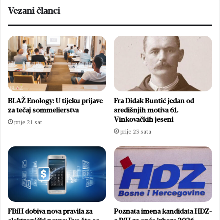
obljetnicu
Vezani članci
BLAŽ Enology: U tijeku prijave
Fra Didak Buntić jedan od
za tečaj sommelierstva
središnjih motiva 61.
Vinkovačkih jeseni
prije 21 sat
prije 23 sata
FBiH dobiva nova pravila za
Poznata imena kandidata HDZ-