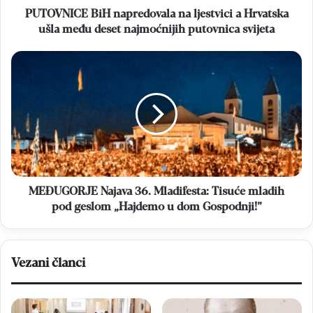
deset
PUTOVNICE BiH napredovala na ljestvici a Hrvatska
najmoćnijih
ušla među deset najmoćnijih putovnica svijeta
putovnica
svijeta
MEĐUGORJE
Najava
36.
Mladifesta:
Tisuće
mladih
pod
geslom
„Hajdemo
u
MEĐUGORJE Najava 36. Mladifesta: Tisuće mladih
dom
pod geslom „Hajdemo u dom Gospodnji!”
Gospodnji!”
Vezani članci