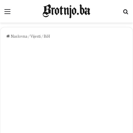
Izbornik
Pr
Naslovna
/
Vijesti
/
BiH