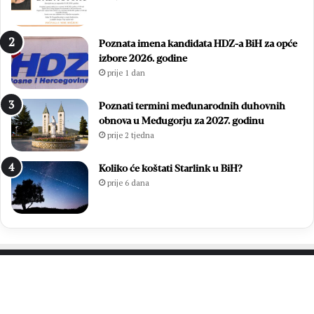
Poznata imena kandidata HDZ-a BiH za opće
izbore 2026. godine
prije 1 dan
Poznati termini međunarodnih duhovnih
obnova u Međugorju za 2027. godinu
prije 2 tjedna
Koliko će koštati Starlink u BiH?
prije 6 dana
PROČITAJTE JOŠ…