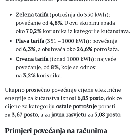
Zelena tarifa
(potrošnja do 350 kWh):
povećanje od
4,8%
. U ovu skupinu spada
oko
70,2%
korisnika iz kategorije kućanstava.
Plava tarifa
(351 – 1000 kWh): povećanje
od
6,3%
, a obuhvaća oko
26,6%
potrošača.
Crvena tarifa
(iznad 1000 kWh): najveće
povećanje, od
8%
, koje se odnosi
na
3,2%
korisnika.
Ukupno prosječno povećanje cijene električne
energije za kućanstva iznosi
6,85 posto
, dok će
cijene za kategoriju
ostale potrošnje
porasti
za
3,67 posto
, a za
javnu rasvjetu
za
5,08 posto
.
Primjeri povećanja na računima