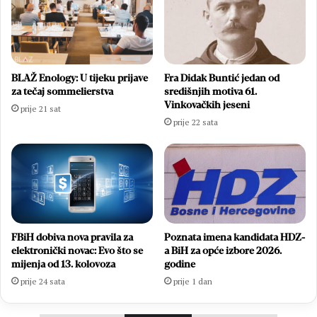
BLAŽ Enology: U tijeku prijave
Fra Didak Buntić jedan od
za tečaj sommelierstva
središnjih motiva 61.
Vinkovačkih jeseni
prije 21 sat
prije 22 sata
FBiH dobiva nova pravila za
Poznata imena kandidata HDZ-
elektronički novac: Evo što se
a BiH za opće izbore 2026.
mijenja od 13. kolovoza
godine
prije 24 sata
prije 1 dan