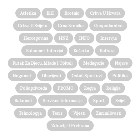
Atletika
BiH
Brotnjo
Crkva U Hrvata
Crkva U Svijetu
Crna Kronika
Gospodarstvo
Hercegovina
HNŽ
INFO
Intervjui
Kolumne I Intervjui
Košarka
Kultura
Kutak Za Djecu, Mlade I Obitelj
Međugorje
Najave
Nogomet
Obavijesti
Ostali Sportovi
Politika
Poljoprivreda
PROMO
Regija
Religija
Rukomet
Servisne Informacije
Sport
Svijet
Tehnologija
Tenis
Vijesti
Zanimljivosti
Zdravlje I Prehrana