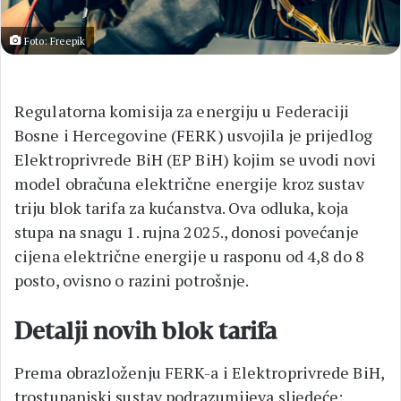
Foto: Freepik
Regulatorna komisija za energiju u Federaciji
Bosne i Hercegovine (FERK) usvojila je prijedlog
Elektroprivrede BiH (EP BiH) kojim se uvodi novi
model obračuna električne energije kroz sustav
triju blok tarifa za kućanstva. Ova odluka, koja
stupa na snagu 1. rujna 2025., donosi povećanje
cijena električne energije u rasponu od 4,8 do 8
posto, ovisno o razini potrošnje.
Detalji novih blok tarifa
Prema obrazloženju FERK-a i Elektroprivrede BiH,
trostupanjski sustav podrazumijeva sljedeće: