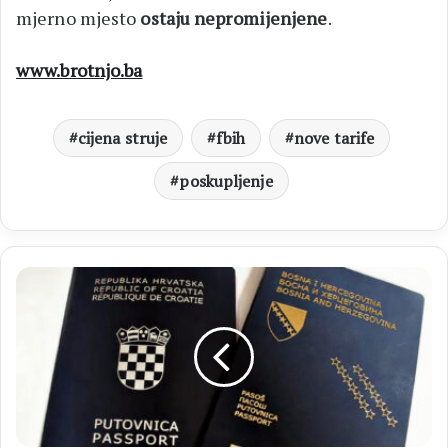
mjerno mjesto
ostaju nepromijenjene
.
www.brotnjo.ba
cijena struje
fbih
nove tarife
poskupljenje
PUTOVNICE
BiH
napredovala
na
ljestvici
a
Hrvatska
ušla
među