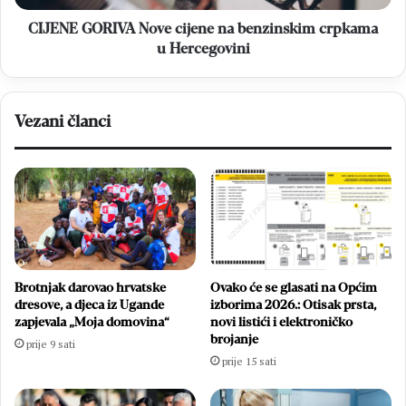
Hercegovini
CIJENE GORIVA Nove cijene na benzinskim crpkama
u Hercegovini
Vezani članci
Brotnjak darovao hrvatske
Ovako će se glasati na Općim
dresove, a djeca iz Ugande
izborima 2026.: Otisak prsta,
zapjevala „Moja domovina“
novi listići i elektroničko
brojanje
prije 9 sati
prije 15 sati