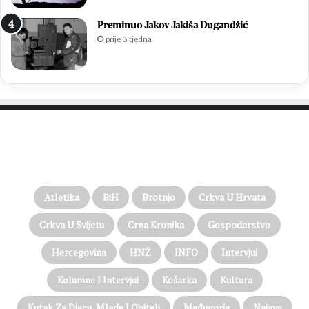
Preminuo Jakov Jakiša Dugandžić
prije 3 tjedna
PROČITAJTE JOŠ…
Atletika
BiH
Brotnjo
Crkva U Hrvata
Crkva U Svijetu
Crna Kronika
Gospodarstvo
Hercegovina
HNŽ
INFO
Intervjui
Kolumne I Intervjui
Košarka
Kultura
Kutak Za Djecu, Mlade I Obitelj
Međugorje
Najave