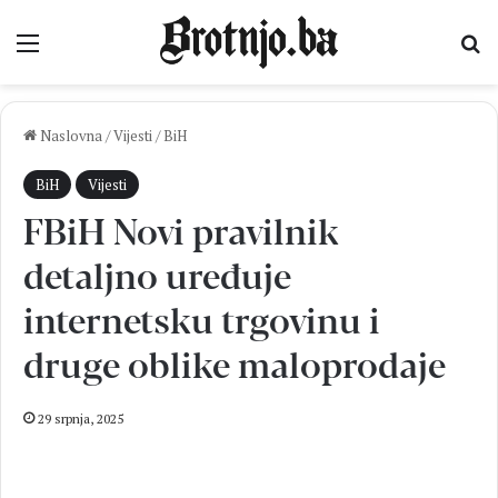
Izbornik
Pr
Naslovna
/
Vijesti
/
BiH
BiH
Vijesti
FBiH Novi pravilnik
detaljno uređuje
internetsku trgovinu i
druge oblike maloprodaje
29 srpnja, 2025