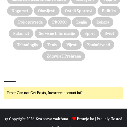
Nogomet
Obavijesti
Ostali Sportovi
Politika
Poljoprivreda
PROMO
Regija
Religija
Rukomet
Servisne Informacije
Sport
Svijet
Tehnologija
Tenis
Vijesti
Zanimljivosti
Zdravlje I Prehrana
@on Twitter
Error Can not Get Posts, Incorrect account info.
© Copyright 2026, Sva prava zadržana |
Brotnjo.ba
| Proudly Hosted