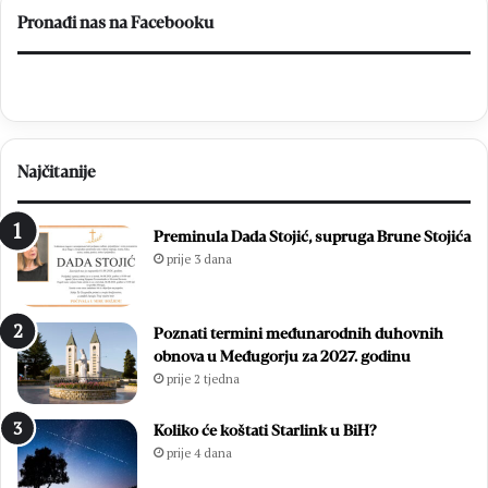
el
Pronađi nas na Facebooku
br
Najčitanije
Preminula Dada Stojić, supruga Brune Stojića
prije 3 dana
Poznati termini međunarodnih duhovnih
obnova u Međugorju za 2027. godinu
prije 2 tjedna
Koliko će koštati Starlink u BiH?
prije 4 dana