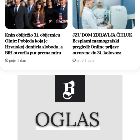
Knin obilježio 31. obljetnicu
JZU DOM ZDRAVLJA ČITLUK
Oluje: Pobjeda koja je
Besplatni mamografski
Hrvatskoj donijela slobodu, a
pregledi: Online prijave
BiH otvorila put prema miru
otvorene do 31. kolovoza
prije 1 dan
prije 1 dan