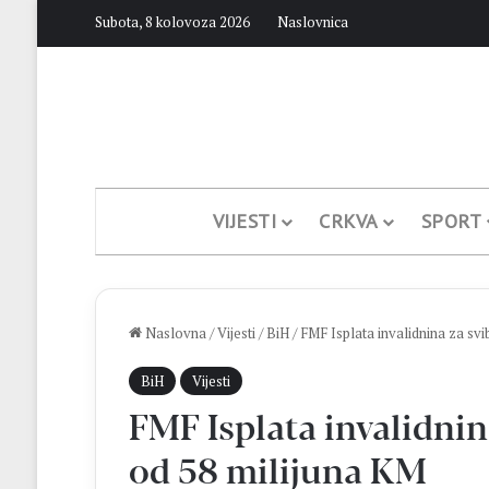
Subota, 8 kolovoza 2026
Naslovnica
VIJESTI
CRKVA
SPORT
Naslovna
/
Vijesti
/
BiH
/
FMF Isplata invalidnina za svi
BiH
Vijesti
FMF Isplata invalidnin
od 58 milijuna KM