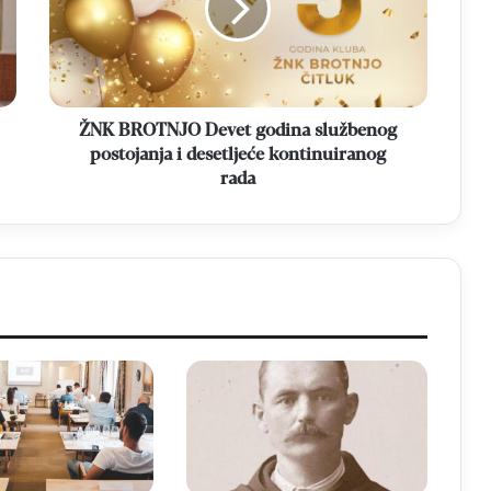
službenog
postojanja
i
desetljeće
kontinuiranog
rada
ŽNK BROTNJO Devet godina službenog
postojanja i desetljeće kontinuiranog
rada