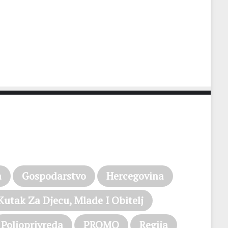
a
Gospodarstvo
Hercegovina
Kutak Za Djecu, Mlade I Obitelj
Poljoprivreda
PROMO
Regija