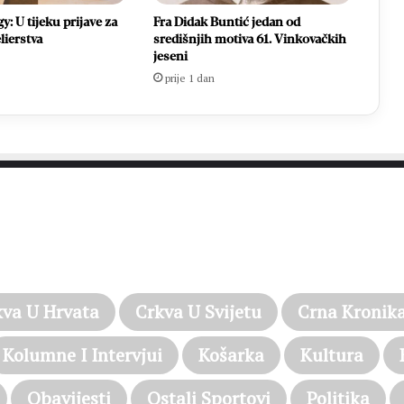
: U tijeku prijave za
Fra Didak Buntić jedan od
lierstva
središnjih motiva 61. Vinkovačkih
jeseni
prije 1 dan
PROČITAJTE JOŠ…
kva U Hrvata
Crkva U Svijetu
Crna Kronik
Kolumne I Intervjui
Košarka
Kultura
Obavijesti
Ostali Sportovi
Politika