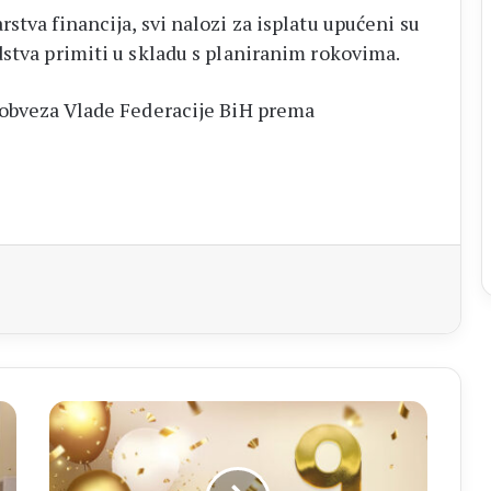
stva financija, svi nalozi za isplatu upućeni su
dstva primiti u skladu s planiranim rokovima.
 obveza Vlade Federacije BiH prema
aj
ŽNK
BROTNJO
Devet
godina