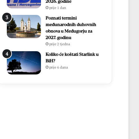
2026. godine
prije 1 dan
Poznati termini
međunarodnih duhovnih
obnova u Međugorju za
2027. godinu
prije 2 tjedna
Koliko će koštati Starlink u
BiH?
prije 6 dana