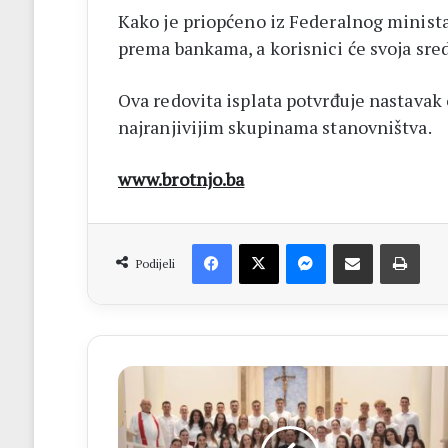
Kako je priopćeno iz Federalnog ministar
prema bankama, a korisnici će svoja sre
Ova redovita isplata potvrđuje nastavak
najranjivijim skupinama stanovništva.
www.brotnjo.ba
Facebook
X
Messenger
Dijeli putem Emaila
Print
Podijeli
ŽUPA
GRADINA
Hrvatska
katolička