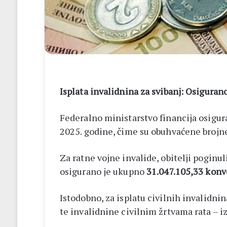
–
Brotnjo
2026.
Isplata invalidnina za svibanj: Osiguran
Federalno ministarstvo financija osigura
2025. godine, čime su obuhvaćene brojne
Za ratne vojne invalide, obitelji poginuli
osigurano je ukupno
31.047.105,33
konv
Istodobno, za isplatu civilnih invalidni
te invalidnine civilnim žrtvama rata – 