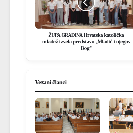
mladež
izvela
predstavu
„Mladić
i
njegov
ŽUPA GRADINA Hrvatska katolička
Bog“
mladež izvela predstavu „Mladić i njegov
Bog“
Vezani članci