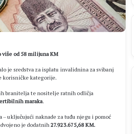
o više od 58 milijuna KM
lo je sredstva za isplatu invalidnina za svibanj
 korisničke kategorije.
h branitelja te nositelje ratnih odličja
ertibilnih maraka
.
na – uključujući naknade za tuđu njegu i pomoć
izdvojeno je dodatnih
27.923.675,68 KM.