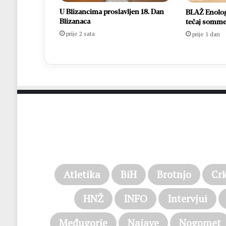
U Blizancima proslavljen 18. Dan
BLAŽ Enology
Blizanaca
tečaj somme
prije 2 sata
prije 1 dan
Atletika
BiH
Brotnjo
Cr
HNŽ
INFO
Intervjui
Međugorje
Najave
Nogomet