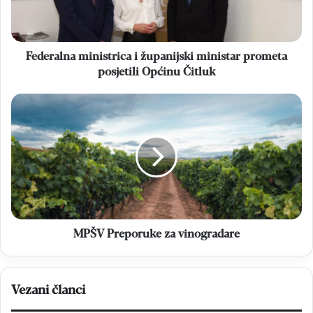
posjetili
Općinu
Čitluk
Federalna ministrica i županijski ministar prometa
posjetili Općinu Čitluk
MPŠV
Preporuke
za
vinogradare
MPŠV Preporuke za vinogradare
Vezani članci