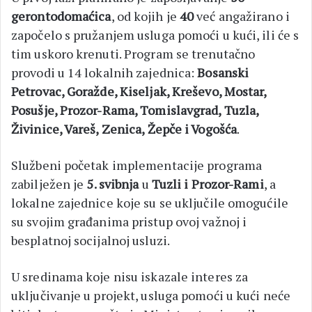
gerontodomaćica
, od kojih je
40
već angažirano i
započelo s pružanjem usluga pomoći u kući, ili će s
tim uskoro krenuti. Program se trenutačno
provodi u 14 lokalnih zajednica:
Bosanski
Petrovac, Goražde, Kiseljak, Kreševo, Mostar,
Posušje, Prozor-Rama, Tomislavgrad, Tuzla,
Živinice, Vareš, Zenica, Žepče i Vogošća
.
Službeni početak implementacije programa
zabilježen je
5. svibnja
u
Tuzli i Prozor-Rami
, a
lokalne zajednice koje su se uključile omogućile
su svojim građanima pristup ovoj važnoj i
besplatnoj socijalnoj usluzi.
U sredinama koje nisu iskazale interes za
uključivanje u projekt, usluga pomoći u kući neće