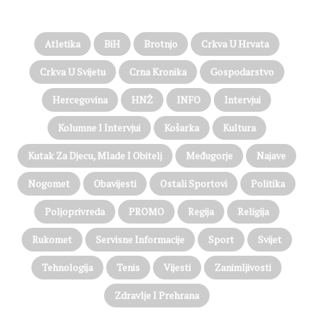
PROČITAJTE JOŠ…
Atletika
BiH
Brotnjo
Crkva U Hrvata
Crkva U Svijetu
Crna Kronika
Gospodarstvo
Hercegovina
HNŽ
INFO
Intervjui
Kolumne I Intervjui
Košarka
Kultura
Kutak Za Djecu, Mlade I Obitelj
Međugorje
Najave
Nogomet
Obavijesti
Ostali Sportovi
Politika
Poljoprivreda
PROMO
Regija
Religija
Rukomet
Servisne Informacije
Sport
Svijet
Tehnologija
Tenis
Vijesti
Zanimljivosti
Zdravlje I Prehrana