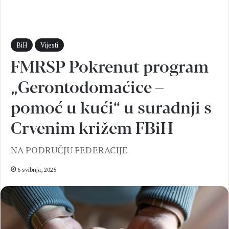
BiH
Vijesti
FMRSP Pokrenut program
„Gerontodomaćice –
pomoć u kući“ u suradnji s
Crvenim križem FBiH
NA PODRUČJU FEDERACIJE
6 svibnja, 2025