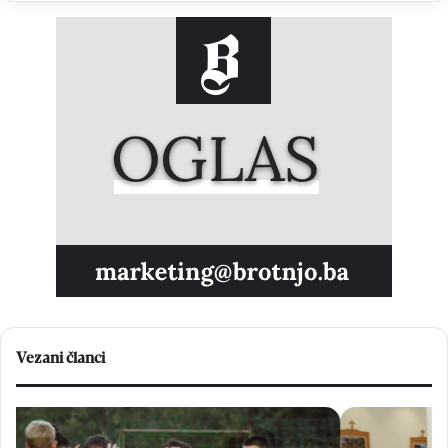
Vezani članci
U
Kr
Blizancima
Gr