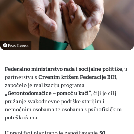
Foto: Freepik
Federalno ministarstvo rada i socijalne politike
, u
partnerstvu s
Crvenim križem Federacije BiH
,
započelo je realizaciju programa
„Gerontodomaćice – pomoć u kući“
, čiji je cilj
pružanje svakodnevne podrške starijim i
nemoćnim osobama te osobama s psihofizičkim
poteškoćama.
U prvoj fazi planirano je zapošljavanje
50