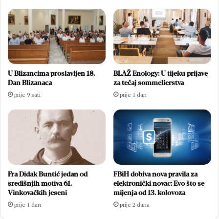
U Blizancima proslavljen 18.
BLAŽ Enology: U tijeku prijave
Dan Blizanaca
za tečaj sommelierstva
prije 9 sati
prije 1 dan
Fra Didak Buntić jedan od
FBiH dobiva nova pravila za
središnjih motiva 61.
elektronički novac: Evo što se
Vinkovačkih jeseni
mijenja od 13. kolovoza
prije 1 dan
prije 2 dana