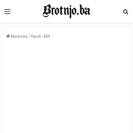
Izbornik
Pr
Naslovna
/
Vijesti
/
BiH