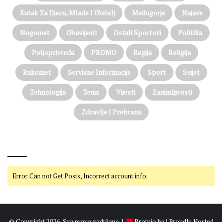
Kutak Za Djecu, Mlade I Obitelj
Međugorje
Najave
Nogomet
Obavijesti
Ostali Sportovi
Politika
Poljoprivreda
PROMO
Regija
Religija
Rukomet
Servisne Informacije
Sport
Svijet
Tehnologija
Tenis
Vijesti
Zanimljivosti
Zdravlje I Prehrana
@on Twitter
Error Can not Get Posts, Incorrect account info.
© Copyright 2026, Sva prava zadržana |
Brotnjo.ba
| Proudly Hosted