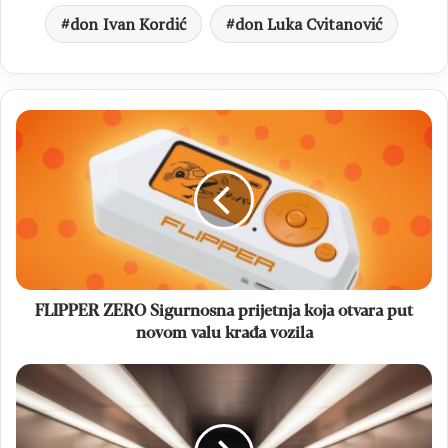
don Ivan Kordić
don Luka Cvitanović
FLIPPER
ZERO
Sigurnosna
prijetnja
koja
otvara
put
novom
valu
krađa
FLIPPER ZERO Sigurnosna prijetnja koja otvara put
vozila
novom valu krađa vozila
APPLE
Upozorenje
za
korisnike