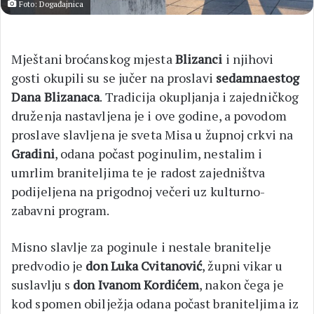
Foto: Događajnica
Mještani broćanskog mjesta
Blizanci
i njihovi
gosti okupili su se jučer na proslavi
sedamnaestog
Dana Blizanaca
. Tradicija okupljanja i zajedničkog
druženja nastavljena je i ove godine, a povodom
proslave slavljena je sveta Misa u župnoj crkvi na
Gradini
, odana počast poginulim, nestalim i
umrlim braniteljima te je radost zajedništva
podijeljena na prigodnoj večeri uz kulturno-
zabavni program.
Misno slavlje za poginule i nestale branitelje
predvodio je
don Luka Cvitanović
, župni vikar u
suslavlju s
don Ivanom Kordićem
, nakon čega je
kod spomen obilježja odana počast braniteljima iz