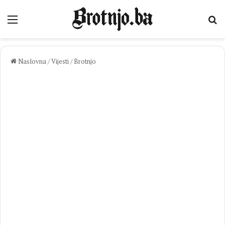
Izbornik
Pr
Naslovna
/
Vijesti
/
Brotnjo