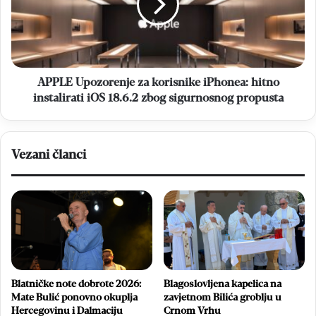
iPhonea:
hitno
instalirati
iOS
18.6.2
zbog
APPLE Upozorenje za korisnike iPhonea: hitno
sigurnosnog
instalirati iOS 18.6.2 zbog sigurnosnog propusta
propusta
Vezani članci
Blatničke note dobrote 2026:
Blagoslovljena kapelica na
Mate Bulić ponovno okuplja
zavjetnom Bilića groblju u
Hercegovinu i Dalmaciju
Crnom Vrhu