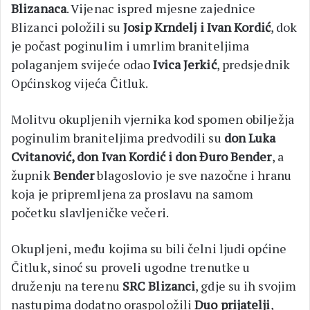
Blizanaca
. Vijenac ispred mjesne zajednice
Blizanci položili su
Josip Krndelj i Ivan Kordić
, dok
je počast poginulim i umrlim braniteljima
polaganjem svijeće odao
Ivica Jerkić
, predsjednik
Općinskog vijeća Čitluk.
Molitvu okupljenih vjernika kod spomen obilježja
poginulim braniteljima predvodili su
don Luka
Cvitanović, don Ivan Kordić i don Đuro Bender
, a
župnik
Bender
blagoslovio je sve nazočne i hranu
koja je pripremljena za proslavu na samom
početku slavljeničke večeri.
Okupljeni, među kojima su bili čelni ljudi općine
Čitluk, sinoć su proveli ugodne trenutke u
druženju na terenu
SRC Blizanci
, gdje su ih svojim
nastupima dodatno oraspoložili
Duo prijatelji
,