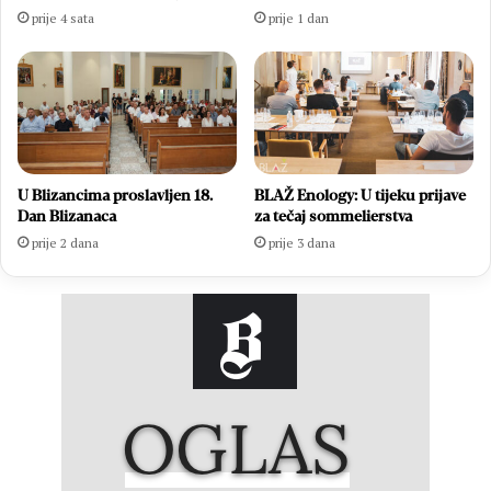
prije 4 sata
prije 1 dan
U Blizancima proslavljen 18.
BLAŽ Enology: U tijeku prijave
Dan Blizanaca
za tečaj sommelierstva
prije 2 dana
prije 3 dana