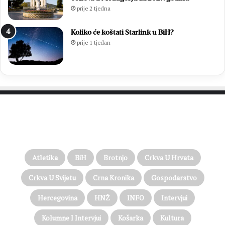
prije 2 tjedna
Koliko će koštati Starlink u BiH?
prije 1 tjedan
PROČITAJTE JOŠ…
Atletika
BiH
Brotnjo
Crkva U Hrvata
Crkva U Svijetu
Crna Kronika
Gospodarstvo
Hercegovina
HNŽ
INFO
Intervjui
Kolumne I Intervjui
Košarka
Kultura