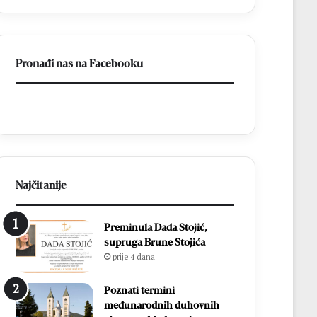
ligu
FBiH
Pronađi nas na Facebooku
Najčitanije
Preminula Dada Stojić,
supruga Brune Stojića
prije 4 dana
Poznati termini
međunarodnih duhovnih