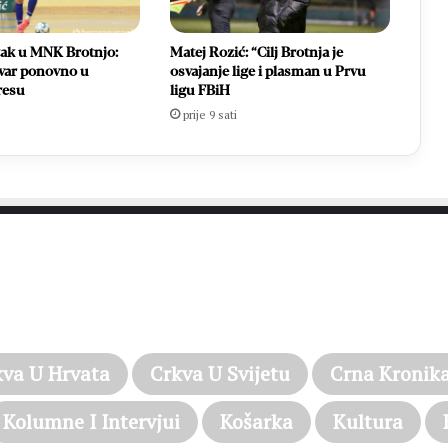
tak u MNK Brotnjo:
Matej Rozić: “Cilj Brotnja je
var ponovno u
osvajanje lige i plasman u Prvu
resu
ligu FBiH
prije 9 sati
PROČITAJTE JOŠ…
kva U Hrvata
Crkva U Svijetu
Crna Kronik
Kolumne I Intervjui
Košarka
Kultura