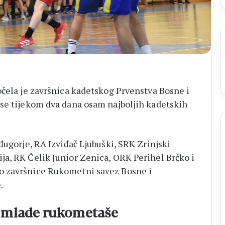
očela je završnica kadetskog Prvenstva Bosne i
 se tijekom dva dana osam najboljih kadetskih
đugorje, RA Izviđač Ljubuški, SRK Zrinjski
a, RK Čelik Junior Zenica, ORK Perihel Brčko i
o završnice Rukometni savez Bosne i
.
a mlade rukometaše