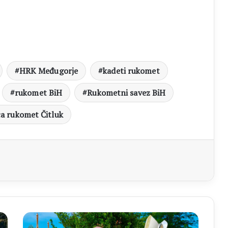
HRK Međugorje
kadeti rukomet
rukomet BiH
Rukometni savez BiH
ca rukomet Čitluk
aj
Biskup
Palić