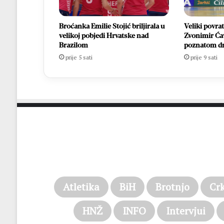
Broćanka Emilie Stojić briljirala u
Veliki povra
velikoj pobjedi Hrvatske nad
Zvonimir Ća
Brazilom
poznatom d
prije 5 sati
prije 9 sati
Atletika
BiH
Brotnjo
Cr
HNŽ
INFO
Intervjui