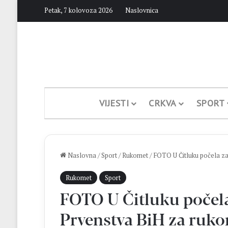
Petak, 7 kolovoza 2026
Naslovnica
VIJESTI
CRKVA
SPORT
Naslovna
/
Sport
/
Rukomet
/
FOTO U Čitluku počela z
Rukomet
Sport
FOTO U Čitluku počel
Prvenstva BiH za ruk