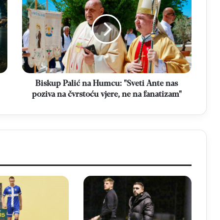
na
Humcu:
"Sveti
Ante
nas
poziva
na
čvrstoću
Biskup Palić na Humcu: "Sveti Ante nas
vjere,
poziva na čvrstoću vjere, ne na fanatizam"
ne
na
fanatizam"