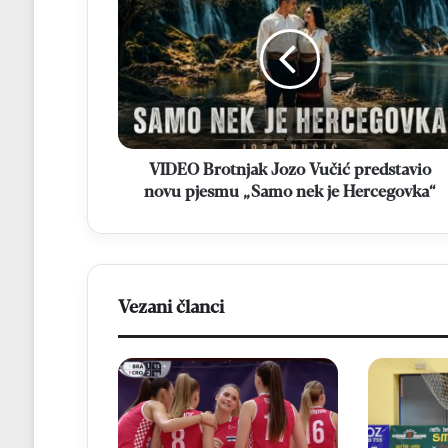
Jozo
Vučić
predstavio
novu
pjesmu
„Samo
nek
je
VIDEO Brotnjak Jozo Vučić predstavio
Hercegovka“
novu pjesmu „Samo nek je Hercegovka“
Vezani članci