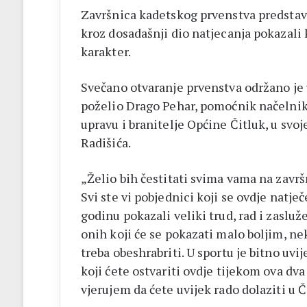
Završnica kadetskog prvenstva predstav
kroz dosadašnji dio natjecanja pokazali k
karakter.
Svečano otvaranje prvenstva održano je 
poželio Drago Pehar, pomoćnik načelnika
upravu i branitelje Općine Čitluk, u svo
Radišića.
„Želio bih čestitati svima vama na zavr
Svi ste vi pobjednici koji se ovdje natječ
godinu pokazali veliki trud, rad i zasluž
onih koji će se pokazati malo boljim, neki
treba obeshrabriti. U sportu je bitno uvij
koji ćete ostvariti ovdje tijekom ova dva
vjerujem da ćete uvijek rado dolaziti u Či