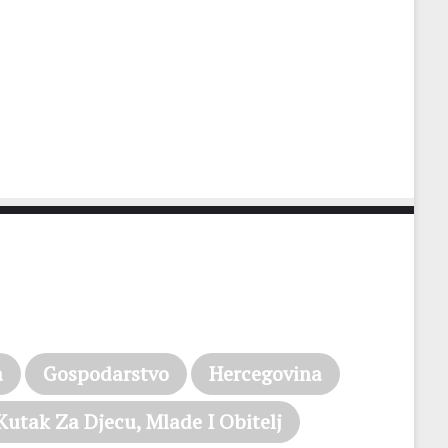
a
Gospodarstvo
Hercegovina
Kutak Za Djecu, Mlade I Obitelj