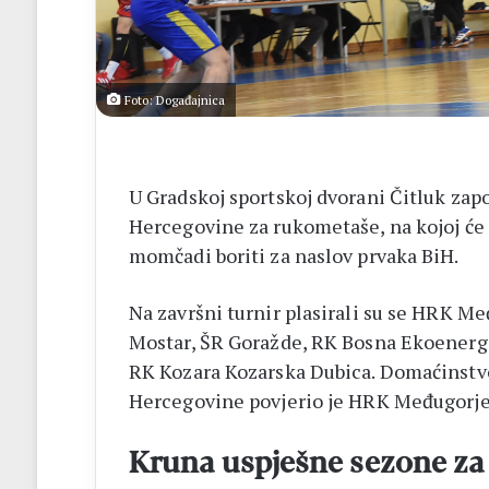
14
biskupa
Foto: Događajnica
U Gradskoj sportskoj dvorani Čitluk zap
Hercegovine za rukometaše, na kojoj će
momčadi boriti za naslov prvaka BiH.
Na završni turnir plasirali su se HRK Me
Mostar, ŠR Goražde, RK Bosna Ekoenergij
RK Kozara Kozarska Dubica. Domaćinstv
Hercegovine povjerio je HRK Međugorje
Kruna uspješne sezone z