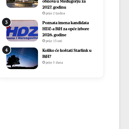
obnova u Međugorju za
2027. godinu
prije 2 tjedna
Poznata imena kandidata
HDZ-a BiH za opće izbore
2026. godine
prije 13 sati
Koliko će koštati Starlink u
BiH?
prije 5 dana