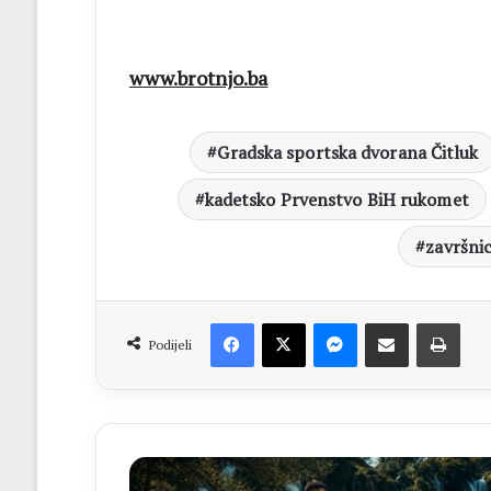
www.brotnjo.ba
Gradska sportska dvorana Čitluk
kadetsko Prvenstvo BiH rukomet
završni
Facebook
X
Messenger
Dijeli putem Emaila
Print
Podijeli
VIDEO
Brotnjak