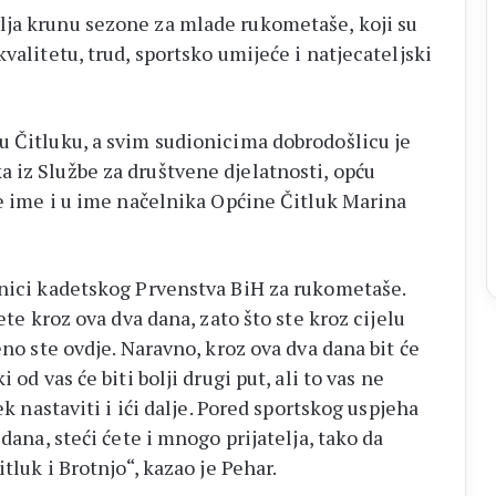
lja krunu sezone za mlade rukometaše, koji su
valitetu, trud, sportsko umijeće i natjecateljski
u Čitluku, a svim sudionicima dobrodošlicu je
 iz Službe za društvene djelatnosti, opću
je ime i u ime načelnika Općine Čitluk Marina
šnici kadetskog Prvenstva BiH za rukometaše.
ete kroz ova dva dana, zato što ste kroz cijelu
eno ste ovdje. Naravno, kroz ova dva dana bit će
 od vas će biti bolji drugi put, ali to vas ne
ek nastaviti i ići dalje. Pored sportskog uspjeha
 dana, steći ćete i mnogo prijatelja, tako da
tluk i Brotnjo“, kazao je Pehar.