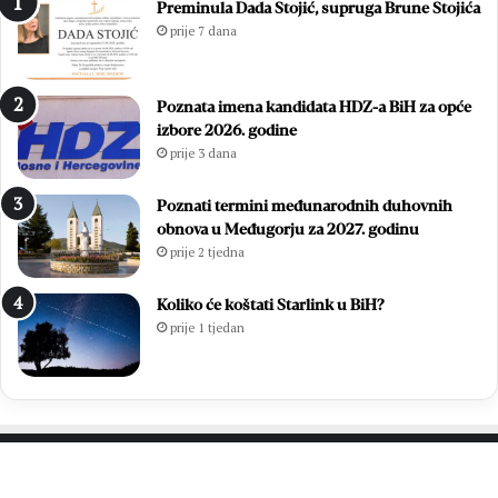
Preminula Dada Stojić, supruga Brune Stojića
prije 7 dana
Poznata imena kandidata HDZ-a BiH za opće
izbore 2026. godine
prije 3 dana
Poznati termini međunarodnih duhovnih
obnova u Međugorju za 2027. godinu
prije 2 tjedna
Koliko će koštati Starlink u BiH?
prije 1 tjedan