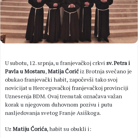
U subotu, 12. srpnja, u franjevačkoj crkvi
sv. Petra i
Pavla u Mostaru
,
Matija Ćorić
iz Brotnja svečano je
obukao franjevački habit, započevši tako svoj
novicijat u Hercegovačkoj franjevačkoj provinciji
Uznesenja BDM. Ovaj trenutak označava važan
korak u njegovom duhovnom pozivu i putu
nasljedovanja svetog Franje Asiškoga.
Uz
Matiju Ćorića
, habit su obukli i: