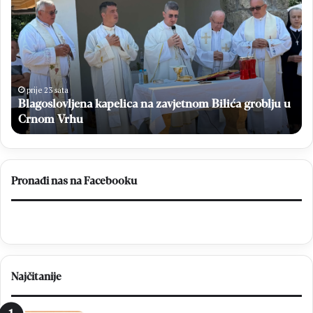
kapelica
no
na
do
zavjetnom
20
Bilića
Ma
groblju
Bu
u
po
Crnom
ok
prije 23 sata
K
Vrhu
Blagoslovljena kapelica na zavjetnom Bilića groblju u
He
i
Crnom Vrhu
Da
Pronađi nas na Facebooku
Najčitanije