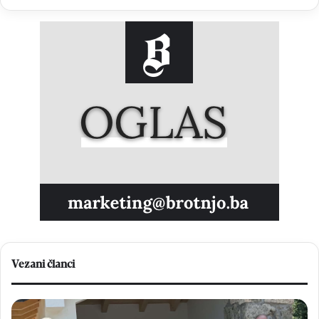
Vezani članci
Blagoslovljena
Bl