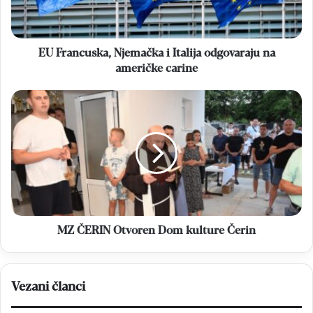
na
američke
carine
EU Francuska, Njemačka i Italija odgovaraju na
američke carine
MZ
ČERIN
Otvoren
Dom
kulture
Čerin
MZ ČERIN Otvoren Dom kulture Čerin
Vezani članci