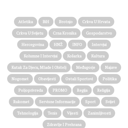
PROČITAJTE JOŠ…
Atletika
BiH
Brotnjo
Crkva U Hrvata
Crkva U Svijetu
Crna Kronika
Gospodarstvo
Hercegovina
HNŽ
INFO
Intervjui
Kolumne I Intervjui
Košarka
Kultura
Kutak Za Djecu, Mlade I Obitelj
Međugorje
Najave
Nogomet
Obavijesti
Ostali Sportovi
Politika
Poljoprivreda
PROMO
Regija
Religija
Rukomet
Servisne Informacije
Sport
Svijet
Tehnologija
Tenis
Vijesti
Zanimljivosti
Zdravlje I Prehrana