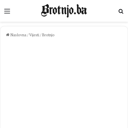
Izbornik
Pr
Naslovna
/
Vijesti
/
Brotnjo