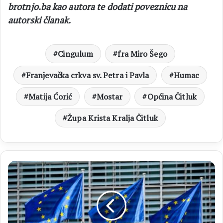
brotnjo.ba kao autora te dodati poveznicu na
autorski članak.
Cingulum
fra Miro Šego
Franjevačka crkva sv. Petra i Pavla
Humac
Matija Ćorić
Mostar
Općina Čitluk
Župa Krista Kralja Čitluk
EU
Francuska,
Njemačka
i
Italija
odgovaraju