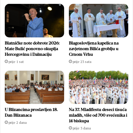
Blatničke note dobrote 2026:
Blagoslovljena kapelica na
Mate Bulić ponovno okuplja
zavjetnom Bilića groblju u
Hercegovinu i Dalmaciju
Crnom Vrhu
prije 1 sat
prije 23 sata
U Blizancima proslavljen 18.
Na 37. Mladifestu deseci tisuća
Dan Blizanaca
mladih, više od 700 svećenika i
14 biskupa
prije 2 dana
prije 3 dana