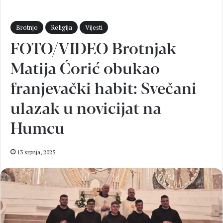
Brotnjo
Religija
Vijesti
FOTO/VIDEO Brotnjak
Matija Ćorić obukao
franjevački habit: Svečani
ulazak u novicijat na
Humcu
13 srpnja, 2025