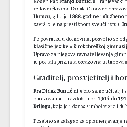
Rođen kao
Franjo Buntić
, u Franjevački 
redovničko ime
Didak
. Osnovno obrazov
Humcu
, gdje je
1888. godine i službeno 
završio je na prestižnom sveučilištu u
I
Po povratku u domovinu, posvetio se odg
klasične jezike
u
širokobreškoj gimnazij
Upravo za njegova ravnateljevanja gimnaz
je postala priznata obrazovna ustanova u
Graditelj, prosvjetitelj i 
Fra Didak Buntić
nije bio samo učitelj i 
obrazovanja. U razdoblju od
1905. do 191
Brijegu
, koja je i danas simbol vjere i 
Posebno se zalagao za opismenjavanje 