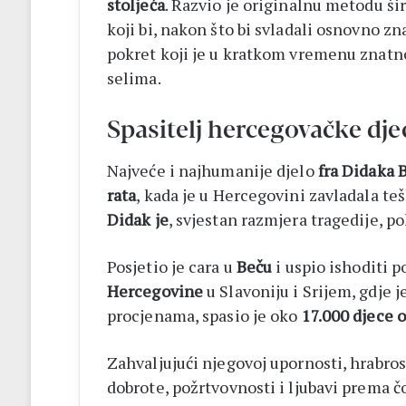
stoljeća
. Razvio je originalnu metodu šir
koji bi, nakon što bi svladali osnovno zn
pokret koji je u kratkom vremenu znat
selima.
Spasitelj hercegovačke dje
Najveće i najhumanije djelo
fra Didaka 
rata
, kada je u Hercegovini zavladala 
Didak je
, svjestan razmjera tragedije, p
Posjetio je cara u
Beču
i uspio ishoditi p
Hercegovine
u Slavoniju i Srijem, gdje 
procjenama, spasio je oko
17.000 djece 
Zahvaljujući njegovoj upornosti, hrabrost
dobrote, požrtvovnosti i ljubavi prema č