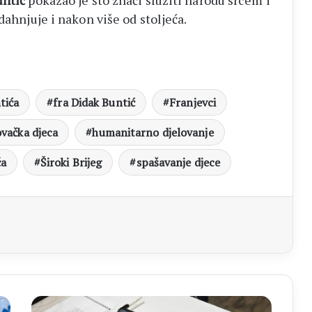
untić
pokazao je što znači služiti narodu srcem i
dahnjuje i nakon više od stoljeća.
tića
fra Didak Buntić
Franjevci
vačka djeca
humanitarno djelovanje
ča
Široki Brijeg
spašavanje djece
aj
SIP