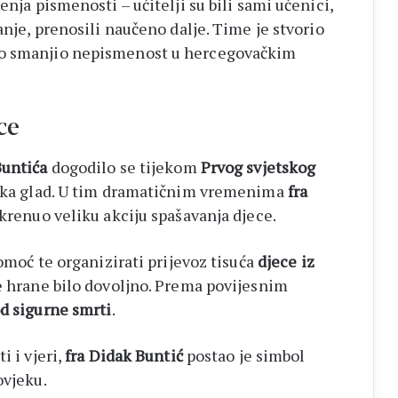
enja pismenosti – učitelji su bili sami učenici,
anje, prenosili naučeno dalje. Time je stvorio
no smanjio nepismenost u hercegovačkim
ce
Buntića
dogodilo se tijekom
Prvog svjetskog
teška glad. U tim dramatičnim vremenima
fra
okrenuo veliku akciju spašavanja djece.
omoć te organizirati prijevoz tisuća
djece iz
je hrane bilo dovoljno. Prema povijesnim
od sigurne smrti
.
i i vjeri,
fra Didak Buntić
postao je simbol
ovjeku.