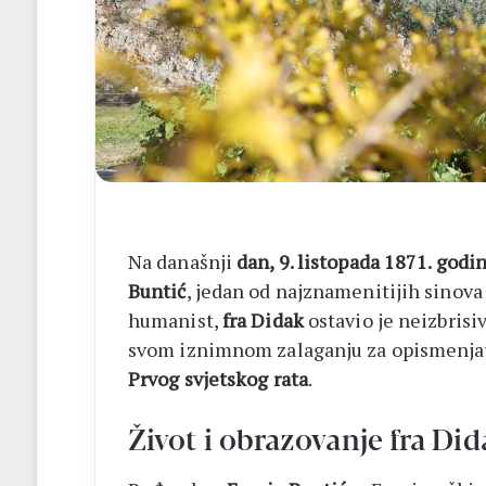
Na današnji
dan, 9. listopada 1871. godi
Buntić
, jedan od najznamenitijih sinova
humanist,
fra Didak
ostavio je neizbrisi
svom iznimnom zalaganju za opismenjav
Prvog svjetskog rata
.
Život i obrazovanje fra Di