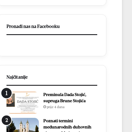
od
13.
kolovoza
Pronađi nas na Facebooku
Najčitanije
Preminula Dada Stojić,
supruga Brune Stojića
prije 4 dana
Poznati termini
međunarodnih duhovnih