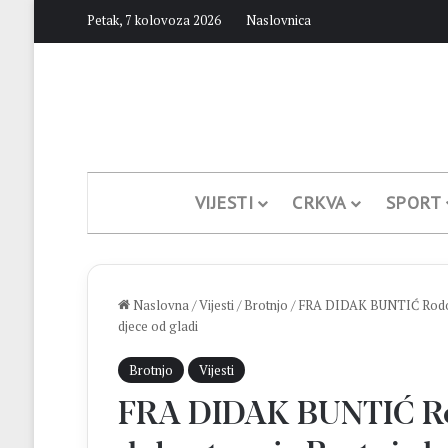
Petak, 7 kolovoza 2026
Naslovnica
VIJESTI
CRKVA
SPORT
Naslovna
/
Vijesti
/
Brotnjo
/
FRA DIDAK BUNTIĆ Rodonač
djece od gladi
Brotnjo
Vijesti
FRA DIDAK BUNTIĆ Ro