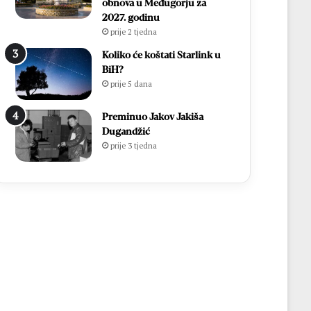
obnova u Međugorju za
2027. godinu
prije 2 tjedna
Koliko će koštati Starlink u
BiH?
prije 5 dana
Preminuo Jakov Jakiša
Dugandžić
prije 3 tjedna