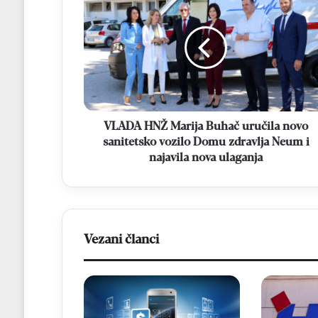
HNŽ
Marija
Buhač
uručila
novo
sanitetsko
vozilo
Domu
zdravlja
VLADA HNŽ Marija Buhač uručila novo
Neum
sanitetsko vozilo Domu zdravlja Neum i
i
najavila nova ulaganja
najavila
nova
ulaganja
Vezani članci