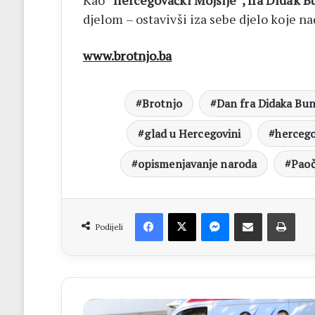
Kao
“hercegovački Mojsije”, fra Didak B
djelom – ostavivši iza sebe djelo koje na
www.brotnjo.ba
Brotnjo
Dan fra Didaka Bun
glad u Hercegovini
hercego
opismenjavanje naroda
Pao
Facebook
X
Messenger
Dijeli putem Emaila
Print
Podijeli
VLADA