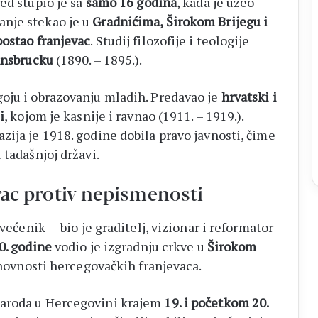
red stupio je sa
samo 16 godina
, kada je uzeo
anje stekao je u
Gradnićima, Širokom Brijegu i
postao franjevac
. Studij filozofije i teologije
nnsbrucku
(1890. – 1895.).
oju i obrazovanju mladih. Predavao je
hrvatski i
i
, kojom je kasnije i ravnao (1911. – 1919.).
ija je 1918. godine dobila pravo javnosti, čime
 tadašnjoj državi.
borac protiv nepismenosti
svećenik — bio je graditelj, vizionar i reformator
0. godine
vodio je izgradnju crkve u
Širokom
duhovnosti hercegovačkih franjevaca.
naroda u Hercegovini krajem
19. i početkom 20.