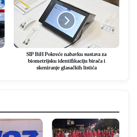
BiH
Pokreće
nabavku
sustava
za
biometrijsku
identifikaciju
birača
i
SIP BiH Pokreće nabavku sustava za
skeniranje
biometrijsku identifikaciju birača i
glasačkih
skeniranje glasačkih listića
listića