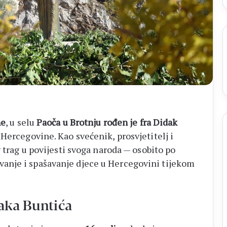
ne
, u selu
Paoča u Brotnju rođen je fra Didak
 Hercegovine. Kao svećenik, prosvjetitelj i
v trag u povijesti svoga naroda — osobito po
anje i spašavanje djece u Hercegovini tijekom
daka Buntića