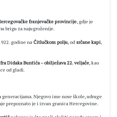
Hercegovačke franjevačke provincije
, gdje je
nu brigu za najugroženije.
 1922. godine na
Čitlučkom polju
, od
srčane kapi
,
fra Didaka Buntića – obilježava 22. veljače
, kao
e od gladi.
ja generacijama. Njegovo ime nose škole, udruge
anje prepoznato je i izvan granica Hercegovine.