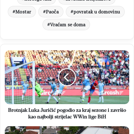
Mostar
Paoča
povratak u domovinu
Vraćam se doma
Brotnjak
Luka
Juričić
pogodio
za
kraj
sezone
i
završio
kao
Brotnjak Luka Juričić pogodio za kraj sezone i završio
najbolji
kao najbolji strijelac WWin lige BiH
strijelac
WWin
Tamburaški