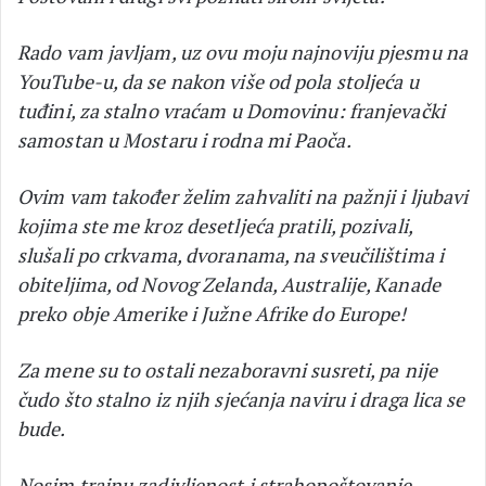
Rado vam javljam, uz ovu moju najnoviju pjesmu na
YouTube-u, da se nakon više od pola stoljeća u
tuđini, za stalno vraćam u Domovinu: franjevački
samostan u Mostaru i rodna mi Paoča.
Ovim vam također želim zahvaliti na pažnji i ljubavi
kojima ste me kroz desetljeća pratili, pozivali,
slušali po crkvama, dvoranama, na sveučilištima i
obiteljima, od Novog Zelanda, Australije, Kanade
preko obje Amerike i Južne Afrike do Europe!
Za mene su to ostali nezaboravni susreti, pa nije
čudo što stalno iz njih sjećanja naviru i draga lica se
bude.
Nosim trajnu zadivljenost i strahopoštovanje