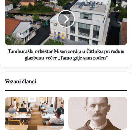
lige
orkestar
BiH
Misericordia
u
Čitluku
priređuje
glazbenu
večer
„Tamo
gdje
Tamburaški orkestar Misericordia u Čitluku priređuje
sam
glazbenu večer „Tamo gdje sam rođen“
rođen“
Vezani članci