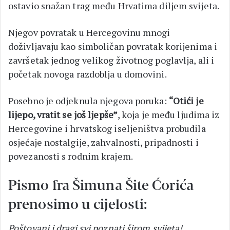
ostavio snažan trag među Hrvatima diljem svijeta.
Njegov povratak u Hercegovinu mnogi
doživljavaju kao simboličan povratak korijenima i
završetak jednog velikog životnog poglavlja, ali i
početak novoga razdoblja u domovini.
Posebno je odjeknula njegova poruka:
“Otići je
lijepo, vratit se još ljepše”
, koja je među ljudima iz
Hercegovine i hrvatskog iseljeništva probudila
osjećaje nostalgije, zahvalnosti, pripadnosti i
povezanosti s rodnim krajem.
Pismo fra Šimuna Šite Ćorića
prenosimo u cijelosti:
Poštovani i dragi svi poznati širom svijeta!