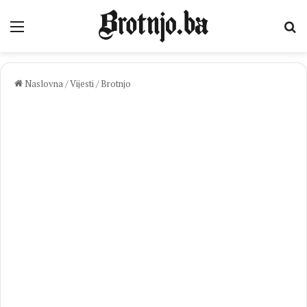
Izbornik
Pr
Naslovna
/
Vijesti
/
Brotnjo