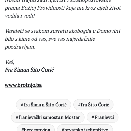
prema Božjoj Providnosti koja me kroz cijeli život
vodila i vodi!
Veseleći se svakom susretu akobogda u Domovini
bilo s kime od vas, sve vas najsrdačnije
pozdravljam.
Vaš,
Fra Šimun Šito Ćorić
www.brotnjo.ba
fra Šimun Šito Ćorić
fra Šito Ćorić
franjevački samostan Mostar
Franjevci
hercegovina
hrvatsko iseljeništvo