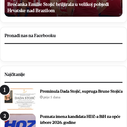
Z
nad
Broćanka Emilie Stojić briljirala u velikoj pobjedi
u
Brazilom
po
Hrvatske nad Brazilom
dr
Pronađi nas na Facebooku
Najčitanije
Preminula Dada Stojić, supruga Brune Stojića
prije 5 dana
Poznata imena kandidata HDZ-a BiH za opće
izbore 2026. godine