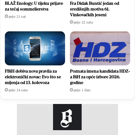
BLAŽ Enology: U tijeku prijave
Fra Didak Buntić jedan od
za tečaj sommelierstva
središnjih motiva 61.
Vinkovačkih jeseni
prije 21 sat
prije 22 sata
FBiH dobiva nova pravila za
Poznata imena kandidata HDZ-
elektronički novac: Evo što se
a BiH za opće izbore 2026.
mijenja od 13. kolovoza
godine
prije 24 sata
prije 1 dan