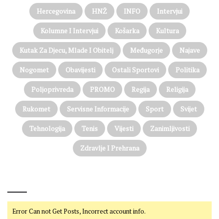
Hercegovina
HNŽ
INFO
Intervjui
Kolumne I Intervjui
Košarka
Kultura
Kutak Za Djecu, Mlade I Obitelj
Međugorje
Najave
Nogomet
Obavijesti
Ostali Sportovi
Politika
Poljoprivreda
PROMO
Regija
Religija
Rukomet
Servisne Informacije
Sport
Svijet
Tehnologija
Tenis
Vijesti
Zanimljivosti
Zdravlje I Prehrana
@on Twitter
Error Can not Get Posts, Incorrect account info.