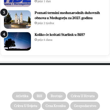
prije 1 dan
Poznati termini međunarodnih duhovnih
obnova u Međugorju za 2027. godinu
prije 2 tjedna
Koliko će koštati Starlink u BiH?
prije 6 dana
PROČITAJTE JOŠ…
Atletika
BiH
Brotnjo
Crkva U Hrvata
Crkva U Svijetu
Crna Kronika
Gospodarstvo