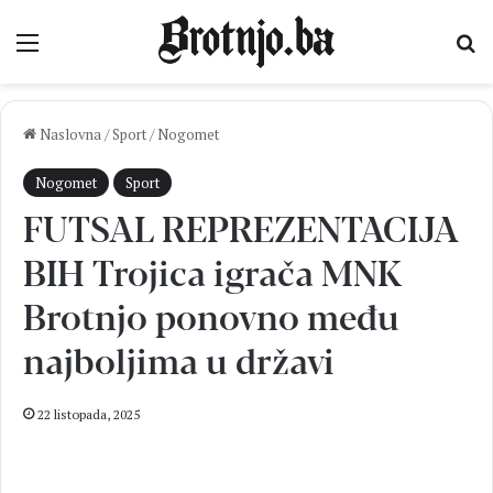
Izbornik
Pr
Naslovna
/
Sport
/
Nogomet
Nogomet
Sport
FUTSAL REPREZENTACIJA
BIH Trojica igrača MNK
Brotnjo ponovno među
najboljima u državi
22 listopada, 2025