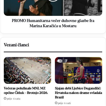
fra
Marina
Karačića
u
Mostaru
PROMO Humanitarna večer duhovne glazbe fra
Marina Karačića u Mostaru
Vezani članci
Večeras polufinale MNL MZ
Sjajan debi Ljubice Dugandžić:
općine Čitluk – Brotnjo 2026.
Hrvatska nakon drame svladala
Brazil
prije 4 sata
prije 6 sati