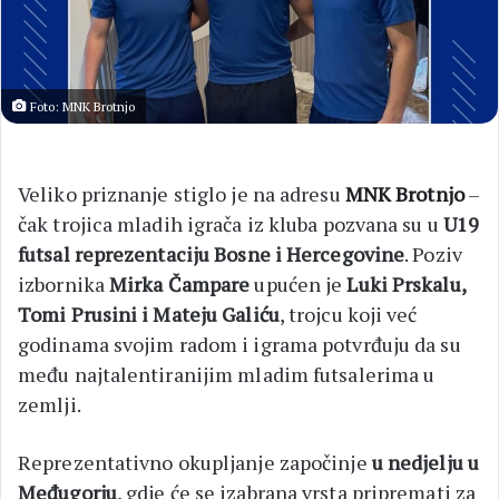
Foto: MNK Brotnjo
Veliko priznanje stiglo je na adresu
MNK Brotnjo
–
čak trojica mladih igrača iz kluba pozvana su u
U19
futsal reprezentaciju Bosne i Hercegovine
. Poziv
izbornika
Mirka Čampare
upućen je
Luki Prskalu,
Tomi Prusini i Mateju Galiću
, trojcu koji već
godinama svojim radom i igrama potvrđuju da su
među najtalentiranijim mladim futsalerima u
zemlji.
Reprezentativno okupljanje započinje
u nedjelju u
Međugorju
, gdje će se izabrana vrsta pripremati za