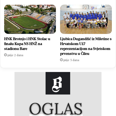
HNK Brotnjo i HNK Stolac u
Ljubica Dugandžić iz Miletine s
finalu Kupa NS HNŽ na
Hrvatskom U17
stadionu Bare
reprezentacijom na Svjetskom
prvenstvu u Čileu
prije 2 dana
prije 3 dana