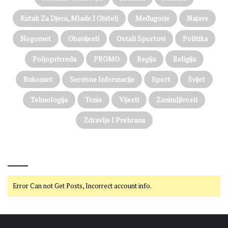
Kutak Za Djecu, Mlade I Obitelj
Međugorje
Najave
Nogomet
Obavijesti
Ostali Sportovi
Politika
Poljoprivreda
PROMO
Regija
Religija
Rukomet
Servisne Informacije
Sport
Svijet
Tehnologija
Tenis
Vijesti
Zanimljivosti
Zdravlje I Prehrana
@on Twitter
Error Can not Get Posts, Incorrect account info.