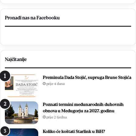
Pronađi nas na Facebooku
Najčitanije
Preminula Dada Stojić, supruga Brune Stojića
prije 4 dana
Poznati termini međunarodnih duhovnih
obnova u Međugorju za 2027. godinu
prije 2 tjedna
Koliko će koštati Starlink u BiH?