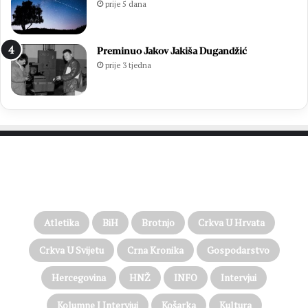
prije 5 dana
Preminuo Jakov Jakiša Dugandžić
prije 3 tjedna
PROČITAJTE JOŠ…
Atletika
BiH
Brotnjo
Crkva U Hrvata
Crkva U Svijetu
Crna Kronika
Gospodarstvo
Hercegovina
HNŽ
INFO
Intervjui
Kolumne I Intervjui
Košarka
Kultura