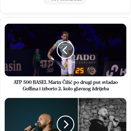
ATP
500
BASEL
Marin
Čilić
po
drugi
put
svladao
Goffina
ATP 500 BASEL Marin Čilić po drugi put svladao
i
Goffina i izborio 2. kolo glavnog ždrijeba
izborio
2.
PROMO
kolo
Humanitarna
glavnog
večer
ždrijeba
duhovne
glazbe