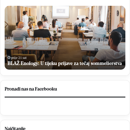
BLAŽ
Kr
Enology:
Gr
U
i
tijeku
Do
prijave
Ha
za
izb
tečaj
fin
sommelierstva
M
M
prije 21 sat
op
BLAŽ Enology: U tijeku prijave za tečaj sommelierstva
Čit
–
Br
20
Pronađi nas na Facebooku
Najčitanije