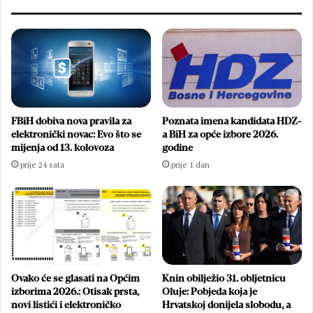
FBiH dobiva nova pravila za
Poznata imena kandidata HDZ-
elektronički novac: Evo što se
a BiH za opće izbore 2026.
mijenja od 13. kolovoza
godine
prije 24 sata
prije 1 dan
Ovako će se glasati na Općim
Knin obilježio 31. obljetnicu
izborima 2026.: Otisak prsta,
Oluje: Pobjeda koja je
novi listići i elektroničko
Hrvatskoj donijela slobodu, a