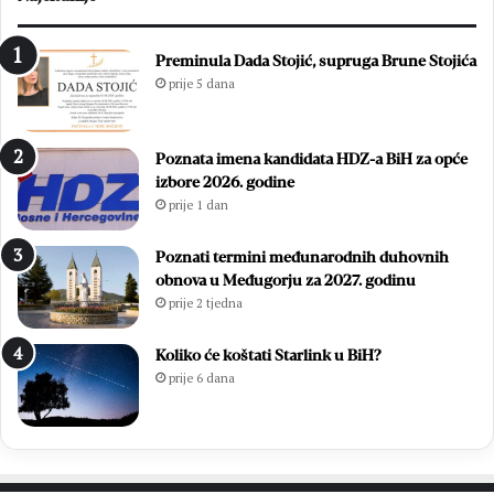
Preminula Dada Stojić, supruga Brune Stojića
prije 5 dana
Poznata imena kandidata HDZ-a BiH za opće
izbore 2026. godine
prije 1 dan
Poznati termini međunarodnih duhovnih
obnova u Međugorju za 2027. godinu
prije 2 tjedna
Koliko će koštati Starlink u BiH?
prije 6 dana