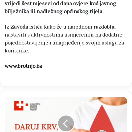
vrijedi šest mjeseci od dana ovjere kod javnog
bilježnika ili nadležnog općinskog tijela
.
Iz
Zavoda
ističu kako će u narednom razdoblju
nastaviti s aktivnostima usmjerenim na dodatno
pojednostavljenje i unaprjeđenje svojih usluga za
korisnike.
www.brotnjo.ba
DARUJ
KRV
-
SPASI
ŽIVOT
Akcija