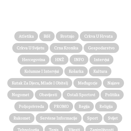
PROČITAJTE JOŠ…
Atletika
BiH
Brotnjo
Crkva U Hrvata
Crkva U Svijetu
Crna Kronika
Gospodarstvo
Hercegovina
HNŽ
INFO
Intervjui
Kolumne I Intervjui
Košarka
Kultura
Kutak Za Djecu, Mlade I Obitelj
Međugorje
Najave
Nogomet
Obavijesti
Ostali Sportovi
Politika
Poljoprivreda
PROMO
Regija
Religija
Rukomet
Servisne Informacije
Sport
Svijet
Tehnologija
Tenis
Vijesti
Zanimljivosti