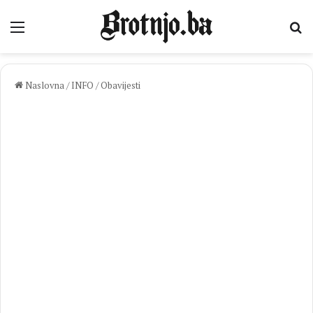
Izbornik
Pr
Naslovna
/
INFO
/
Obavijesti