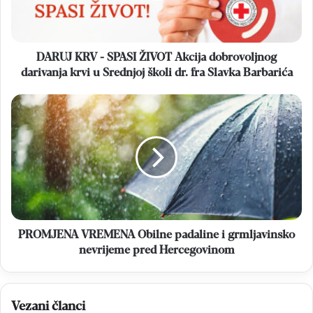
dobrovoljnog
darivanja
krvi
u
DARUJ KRV - SPASI ŽIVOT Akcija dobrovoljnog
Srednjoj
darivanja krvi u Srednjoj školi dr. fra Slavka Barbarića
školi
dr.
PROMJENA
fra
VREMENA
Slavka
Obilne
Barbarića
padaline
i
grmljavinsko
nevrijeme
pred
Hercegovinom
PROMJENA VREMENA Obilne padaline i grmljavinsko
nevrijeme pred Hercegovinom
Vezani članci