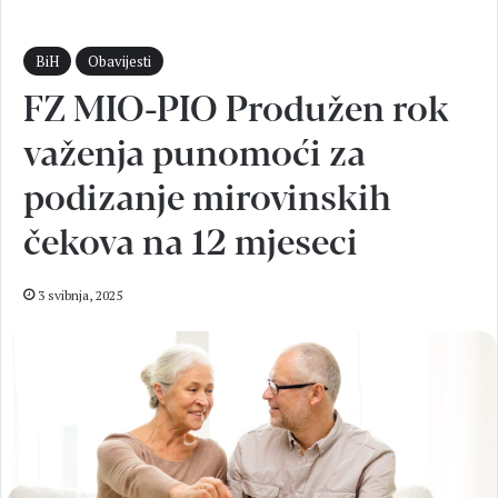
BiH
Obavijesti
FZ MIO-PIO Produžen rok
važenja punomoći za
podizanje mirovinskih
čekova na 12 mjeseci
3 svibnja, 2025